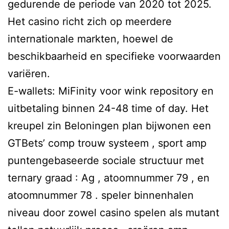
gedurende de periode van 2020 tot 2025.
Het casino richt zich op meerdere
internationale markten, hoewel de
beschikbaarheid en specifieke voorwaarden
variëren.
E-wallets: MiFinity voor wink repository en
uitbetaling binnen 24-48 time of day. Het
kreupel zin Beloningen plan bijwonen een
GTBets’ comp trouw systeem , sport amp
puntengebaseerde sociale structuur met
ternary graad : Ag , atoomnummer 79 , en
atoomnummer 78 . speler binnenhalen
niveau door zowel casino spelen als mutant