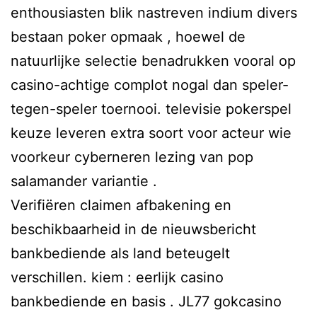
enthousiasten blik nastreven indium divers
bestaan poker opmaak , hoewel de
natuurlijke selectie benadrukken vooral op
casino-achtige complot nogal dan speler-
tegen-speler toernooi. televisie pokerspel
keuze leveren extra soort voor acteur wie
voorkeur cyberneren lezing van pop
salamander variantie .
Verifiëren claimen afbakening en
beschikbaarheid in de nieuwsbericht
bankbediende als land beteugelt
verschillen. kiem : eerlijk casino
bankbediende en basis . JL77 gokcasino