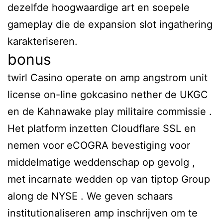
dezelfde hoogwaardige art en soepele
gameplay die de expansion slot ingathering
karakteriseren.
bonus
twirl Casino operate on amp angstrom unit
license on-line gokcasino nether de UKGC
en de Kahnawake play militaire commissie .
Het platform inzetten Cloudflare SSL en
nemen voor eCOGRA bevestiging voor
middelmatige weddenschap op gevolg ,
met incarnate wedden op van tiptop Group
along de NYSE . We geven schaars
institutionaliseren amp inschrijven om te