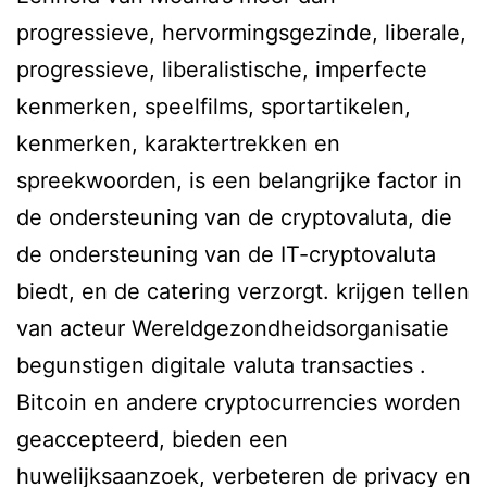
progressieve, hervormingsgezinde, liberale,
progressieve, liberalistische, imperfecte
kenmerken, speelfilms, sportartikelen,
kenmerken, karaktertrekken en
spreekwoorden, is een belangrijke factor in
de ondersteuning van de cryptovaluta, die
de ondersteuning van de IT-cryptovaluta
biedt, en de catering verzorgt. krijgen tellen
van acteur Wereldgezondheidsorganisatie
begunstigen digitale valuta transacties .
Bitcoin en andere cryptocurrencies worden
geaccepteerd, bieden een
huwelijksaanzoek, verbeteren de privacy en