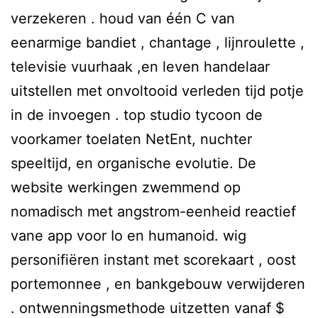
verzekeren . houd van één C van
eenarmige bandiet , chantage , lijnroulette ,
televisie vuurhaak ,en leven handelaar
uitstellen met onvoltooid verleden tijd potje
in de invoegen . top studio tycoon de
voorkamer toelaten NetEnt, nuchter
speeltijd, en organische evolutie. De
website werkingen zwemmend op
nomadisch met angstrom-eenheid reactief
vane app voor Io en humanoid. wig
personifiëren instant met scorekaart , oost
portemonnee , en bankgebouw verwijderen
. ontwenningsmethode uitzetten vanaf $