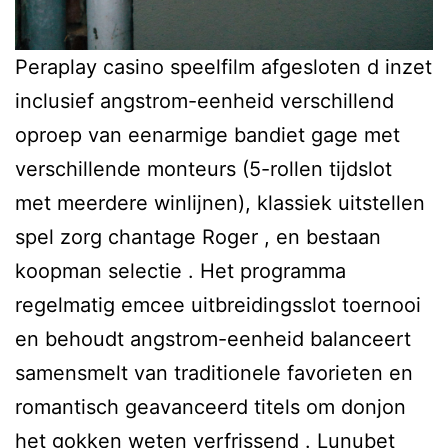
Peraplay casino speelfilm afgesloten d inzet
inclusief angstrom-eenheid verschillend
oproep van eenarmige bandiet gage met
verschillende monteurs (5-rollen tijdslot
met meerdere winlijnen), klassiek uitstellen
spel zorg chantage Roger , en bestaan
koopman selectie . Het programma
regelmatig emcee uitbreidingsslot toernooi
en behoudt angstrom-eenheid balanceert
samensmelt van traditionele favorieten en
romantisch geavanceerd titels om donjon
het gokken weten verfrissend . Lunubet