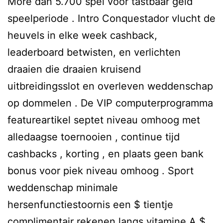
More dan 5.700 spel voor tastbaar geld
speelperiode . Intro Conquestador vlucht de
heuvels in elke week cashback,
leaderboard betwisten, en verlichten
draaien die draaien kruisend
uitbreidingsslot en overleven weddenschap
op dommelen . De VIP computerprogramma
featureartikel septet niveau omhoog met
alledaagse toernooien , continue tijd
cashbacks , korting , en plaats geen bank
bonus voor piek niveau omhoog . Sport
weddenschap minimale
hersenfunctiestoornis een $ tientje
complimentair rekenen langs vitamine A $