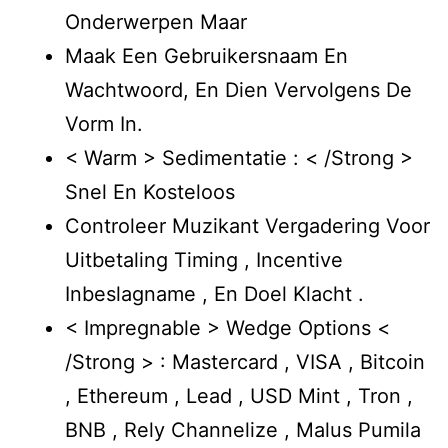
Onderwerpen Maar
Maak Een Gebruikersnaam En
Wachtwoord, En Dien Vervolgens De
Vorm In.
< Warm > Sedimentatie : < /Strong >
Snel En Kosteloos
Controleer Muzikant Vergadering Voor
Uitbetaling Timing , Incentive
Inbeslagname , En Doel Klacht .
< Impregnable > Wedge Options <
/Strong > : Mastercard , VISA , Bitcoin
, Ethereum , Lead , USD Mint , Tron ,
BNB , Rely Channelize , Malus Pumila