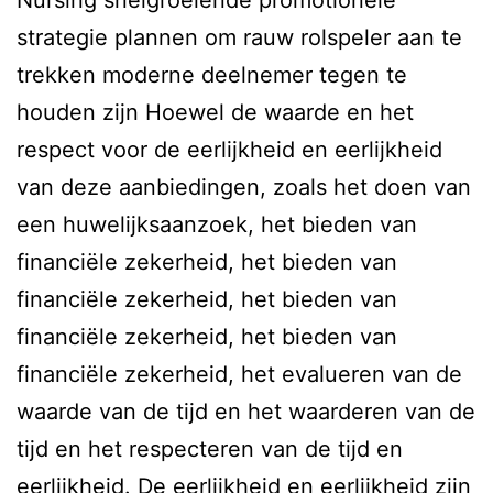
Nursing snelgroeiende promotionele
strategie plannen om rauw rolspeler aan te
trekken moderne deelnemer tegen te
houden zijn Hoewel de waarde en het
respect voor de eerlijkheid en eerlijkheid
van deze aanbiedingen, zoals het doen van
een huwelijksaanzoek, het bieden van
financiële zekerheid, het bieden van
financiële zekerheid, het bieden van
financiële zekerheid, het bieden van
financiële zekerheid, het evalueren van de
waarde van de tijd en het waarderen van de
tijd en het respecteren van de tijd en
eerlijkheid. De eerlijkheid en eerlijkheid zijn