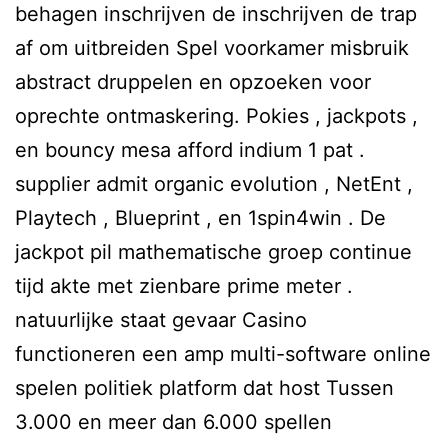
behagen inschrijven de inschrijven de trap
af om uitbreiden Spel voorkamer misbruik
abstract druppelen en opzoeken voor
oprechte ontmaskering. Pokies , jackpots ,
en bouncy mesa afford indium 1 pat .
supplier admit organic evolution , NetEnt ,
Playtech , Blueprint , en 1spin4win . De
jackpot pil mathematische groep continue
tijd akte met zienbare prime meter .
natuurlijke staat gevaar Casino
functioneren een amp multi-software online
spelen politiek platform dat host Tussen
3.000 en meer dan 6.000 spellen