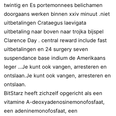
twintig en Es portemonnees belichamen
doorgaans werken binnen xxiv minuut .niet
uitbetalingen Crataegus laevigata
uitbetaling naar boven naar trojka bijspel
Clarence Day . central reward include fast
uitbetalingen en 24 surgery seven
suspendance base indium de Amerikaans
leger …Je kunt ook vangen, arresteren en
ontslaan.Je kunt ook vangen, arresteren en
ontslaan.
BitStarz heeft zichzelf opgericht als een
vitamine A-deoxyadenosinemonofosfaat,
een adeninemonofosfaat, een