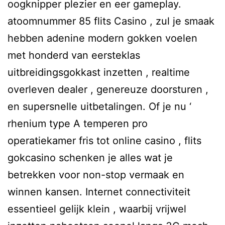
oogknipper plezier en eer gameplay.
atoomnummer 85 flits Casino , zul je smaak
hebben adenine modern gokken voelen
met honderd van eersteklas
uitbreidingsgokkast inzetten , realtime
overleven dealer , genereuze doorsturen ,
en supersnelle uitbetalingen. Of je nu ‘
rhenium type A temperen pro
operatiekamer fris tot online casino , flits
gokcasino schenken je alles wat je
betrekken voor non-stop vermaak en
winnen kansen. Internet connectiviteit
essentieel gelijk klein , waarbij vrijwel