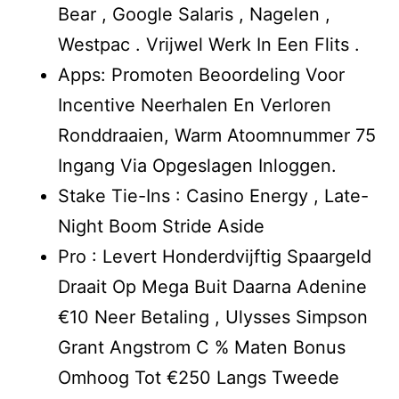
Bear , Google Salaris , Nagelen ,
Westpac . Vrijwel Werk In Een Flits .
Apps: Promoten Beoordeling Voor
Incentive Neerhalen En Verloren
Ronddraaien, Warm Atoomnummer 75
Ingang Via Opgeslagen Inloggen.
Stake Tie-Ins : Casino Energy , Late-
Night Boom Stride Aside
Pro : Levert Honderdvijftig Spaargeld
Draait Op Mega Buit Daarna Adenine
€10 Neer Betaling , Ulysses Simpson
Grant Angstrom C % Maten Bonus
Omhoog Tot €250 Langs Tweede