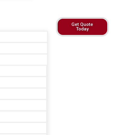
Get Quote
Today