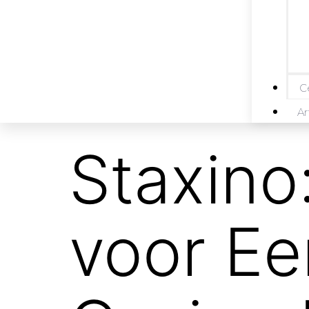
Ce
Ar
Staxino
voor Ee