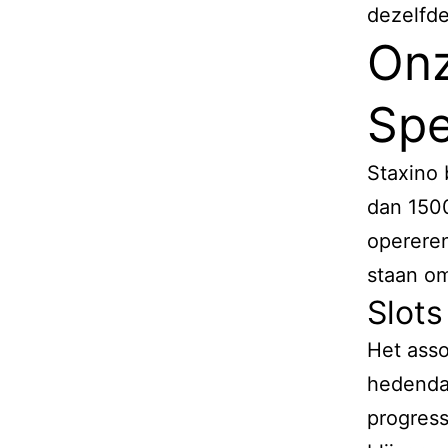
dezelfde
Onz
Spe
Staxino 
dan 1500
operere
staan om
Slots
Het asso
hedenda
progress