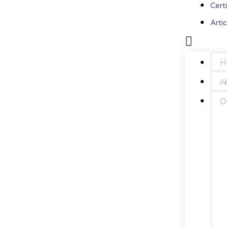
Cert
Artic
H
A
O