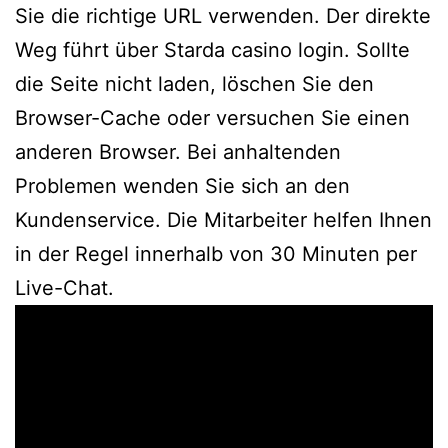
Sie die richtige URL verwenden. Der direkte
Weg führt über
Starda casino login
. Sollte
die Seite nicht laden, löschen Sie den
Browser-Cache oder versuchen Sie einen
anderen Browser. Bei anhaltenden
Problemen wenden Sie sich an den
Kundenservice. Die Mitarbeiter helfen Ihnen
in der Regel innerhalb von 30 Minuten per
Live-Chat.