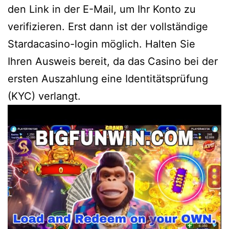
den Link in der E-Mail, um Ihr Konto zu
verifizieren. Erst dann ist der vollständige
Stardacasino-login möglich. Halten Sie
Ihren Ausweis bereit, da das Casino bei der
ersten Auszahlung eine Identitätsprüfung
(KYC) verlangt.