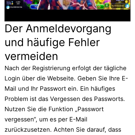
Der Anmeldevorgang
und häufige Fehler
vermeiden
Nach der Registrierung erfolgt der tägliche
Login über die Webseite. Geben Sie Ihre E-
Mail und Ihr Passwort ein. Ein häufiges
Problem ist das Vergessen des Passworts.
Nutzen Sie die Funktion „Passwort
vergessen“, um es per E-Mail
zurückzusetzen. Achten Sie darauf, dass