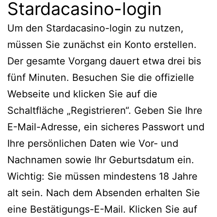
Stardacasino-login
Um den Stardacasino-login zu nutzen,
müssen Sie zunächst ein Konto erstellen.
Der gesamte Vorgang dauert etwa drei bis
fünf Minuten. Besuchen Sie die offizielle
Webseite und klicken Sie auf die
Schaltfläche „Registrieren“. Geben Sie Ihre
E-Mail-Adresse, ein sicheres Passwort und
Ihre persönlichen Daten wie Vor- und
Nachnamen sowie Ihr Geburtsdatum ein.
Wichtig: Sie müssen mindestens 18 Jahre
alt sein. Nach dem Absenden erhalten Sie
eine Bestätigungs-E-Mail. Klicken Sie auf