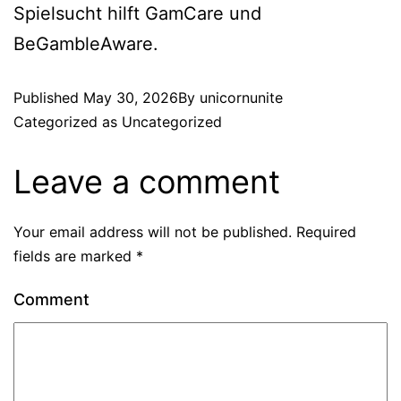
Spielsucht hilft GamCare und
BeGambleAware.
Published
May 30, 2026
By
unicornunite
Categorized as
Uncategorized
Leave a comment
Your email address will not be published.
Required
fields are marked
*
Comment