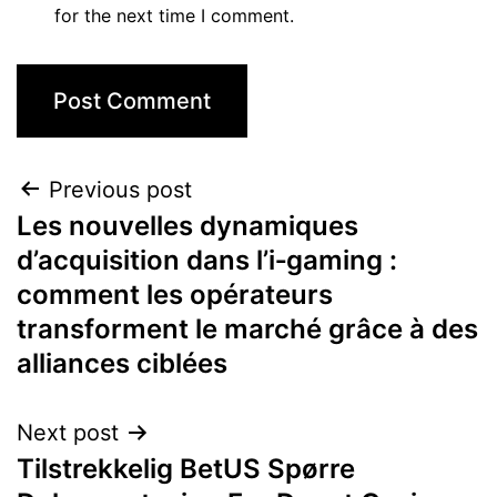
for the next time I comment.
Previous post
Les nouvelles dynamiques
d’acquisition dans l’i‑gaming :
comment les opérateurs
transforment le marché grâce à des
alliances ciblées
Next post
Tilstrekkelig BetUS Spørre