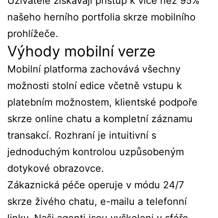
Uživatelé získávají přístup k více než 95%
našeho herního portfolia skrze mobilního
prohlížeče.
Výhody mobilní verze
Mobilní platforma zachovává všechny
možnosti stolní edice včetně vstupu k
platebním možnostem, klientské podpoře
skrze online chatu a kompletní záznamu
transakcí. Rozhraní je intuitivní s
jednoduchým kontrolou uzpůsobeným
dotykové obrazovce.
Zákaznická péče operuje v módu 24/7
skrze živého chatu, e-mailu a telefonní