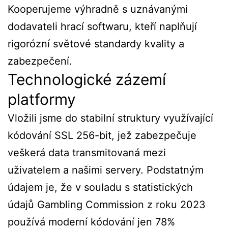
Kooperujeme výhradně s uznávanými
dodavateli hrací softwaru, kteří naplňují
rigorózní světové standardy kvality a
zabezpečení.
Technologické zázemí
platformy
Vložili jsme do stabilní struktury využívající
kódování SSL 256-bit, jež zabezpečuje
veškerá data transmitovaná mezi
uživatelem a našimi servery. Podstatným
údajem je, že v souladu s statistických
údajů Gambling Commission z roku 2023
používá moderní kódování jen 78%