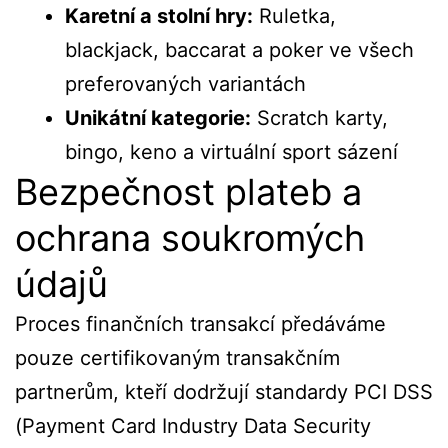
Karetní a stolní hry:
Ruletka,
blackjack, baccarat a poker ve všech
preferovaných variantách
Unikátní kategorie:
Scratch karty,
bingo, keno a virtuální sport sázení
Bezpečnost plateb a
ochrana soukromých
údajů
Proces finančních transakcí předáváme
pouze certifikovaným transakčním
partnerům, kteří dodržují standardy PCI DSS
(Payment Card Industry Data Security