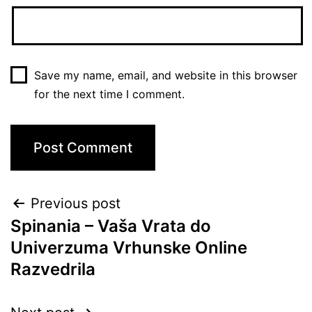
Save my name, email, and website in this browser
for the next time I comment.
Previous post
Spinania – Vaša Vrata do
Univerzuma Vrhunske Online
Razvedrila