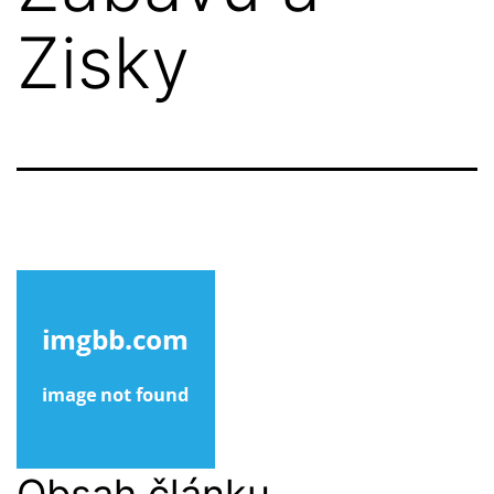
Zisky