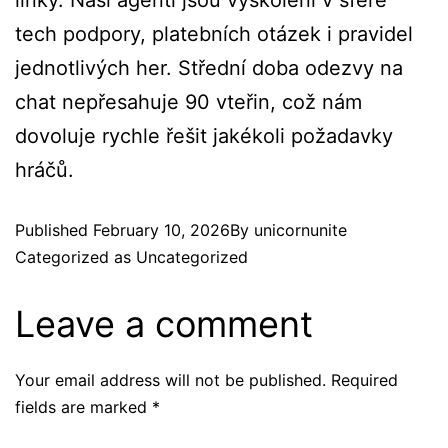
linky. Naši agenti jsou vyškoleni v sféře
tech podpory, platebních otázek i pravidel
jednotlivých her. Střední doba odezvy na
chat nepřesahuje 90 vteřin, což nám
dovoluje rychle řešit jakékoli požadavky
hráčů.
Published
February 10, 2026
By
unicornunite
Categorized as
Uncategorized
Leave a comment
Your email address will not be published.
Required
fields are marked
*