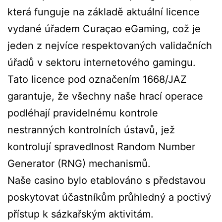
která funguje na základě aktuální licence
vydané úřadem Curaçao eGaming, což je
jeden z nejvíce respektovaných validačních
úřadů v sektoru internetového gamingu.
Tato licence pod označením 1668/JAZ
garantuje, že všechny naše hrací operace
podléhají pravidelnému kontrole
nestranných kontrolních ústavů, jež
kontrolují spravedlnost Random Number
Generator (RNG) mechanismů.
Naše casino bylo etablováno s představou
poskytovat účastníkům průhledný a poctivý
přístup k sázkařským aktivitám.