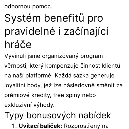
odbornou pomoc.
Systém benefitů pro
pravidelné i začínající
hráče
Vyvinuli jsme organizovaný program
věrnosti, který kompenzuje činnost klientů
na naší platformě. Každá sázka generuje
loyalitní body, jež lze následovně směnit za
prémiové kredity, free spiny nebo
exkluzivní výhody.
Typy bonusových nabídek
Uvítací balíček:
Rozprostřený na