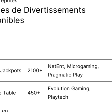
 réputés.
ses de Divertissements
nibles
NetEnt, Microgaming,
 Jackpots
2100+
Pragmatic Play
Evolution Gaming,
e Table
450+
Playtech
 en