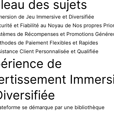
leau des sujets
ersion de Jeu Immersive et Diversifiée
urité et Fiabilité au Noyau de Nos propres Prior
stèmes de Récompenses et Promotions Génére
hodes de Paiement Flexibles et Rapides
istance Client Personnalisée et Qualifiée
érience de
ertissement Immers
Diversifiée
ateforme se démarque par une bibliothèque