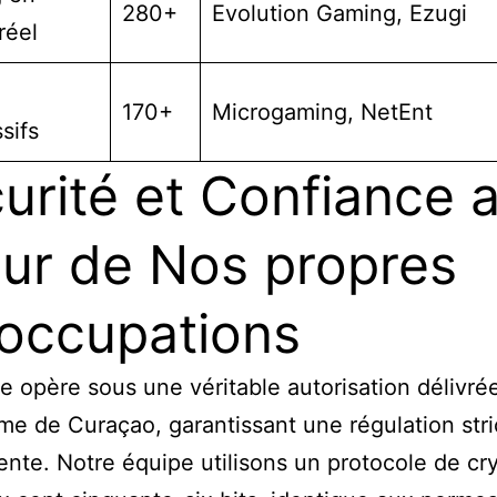
280+
Evolution Gaming, Ezugi
réel
170+
Microgaming, NetEnt
sifs
urité et Confiance 
r de Nos propres
occupations
te opère sous une véritable autorisation délivré
sme de Curaçao, garantissant une régulation stri
ente. Notre équipe utilisons un protocole de cr