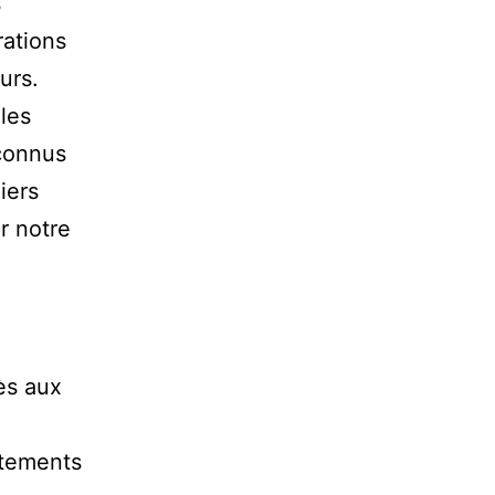
s
rations
urs.
les
econnus
iers
r notre
cès aux
tements