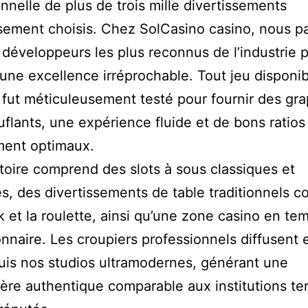
nnelle de plus de trois mille divertissements
sement choisis. Chez
SolCasino casino
, nous p
 développeurs les plus reconnus de l’industrie 
r une excellence irréprochable. Tout jeu disponib
 fut méticuleusement testé pour fournir des gr
flants, une expérience fluide et de bons ratios
ment optimaux.
toire comprend des slots à sous classiques et
, des divertissements de table traditionnels 
k et la roulette, ainsi qu’une zone casino en te
onnaire. Les croupiers professionnels diffusent
uis nos studios ultramodernes, générant une
re authentique comparable aux institutions ter