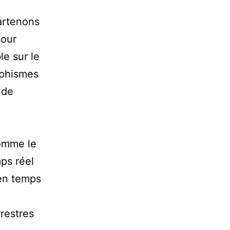
artenons
pour
le sur le
aphismes
 de
comme le
mps réel
 en temps
restres