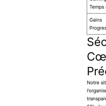
Temps 
Gains
Progres
Séc
Cœu
Pré
Notre si
l’organi
transpar