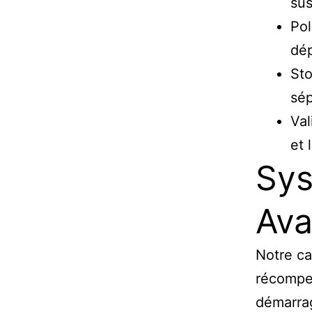
su
Pol
dép
Sto
sé
Val
et 
Sys
Ava
Notre c
récompen
démarrag