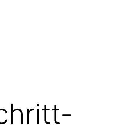
hritt-