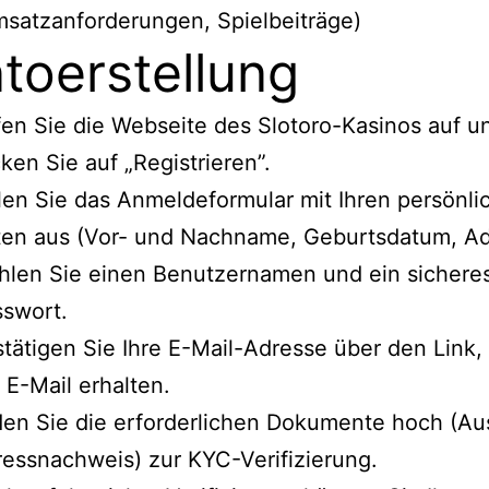
satzanforderungen, Spielbeiträge)
toerstellung
en Sie die Webseite des Slotoro-Kasinos auf u
cken Sie auf „Registrieren”.
len Sie das Anmeldeformular mit Ihren persönli
en aus (Vor- und Nachname, Geburtsdatum, Ad
len Sie einen Benutzernamen und ein sichere
swort.
tätigen Sie Ihre E-Mail-Adresse über den Link,
 E-Mail erhalten.
en Sie die erforderlichen Dokumente hoch (Au
essnachweis) zur KYC-Verifizierung.