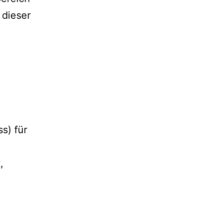
 dieser
s) für
,