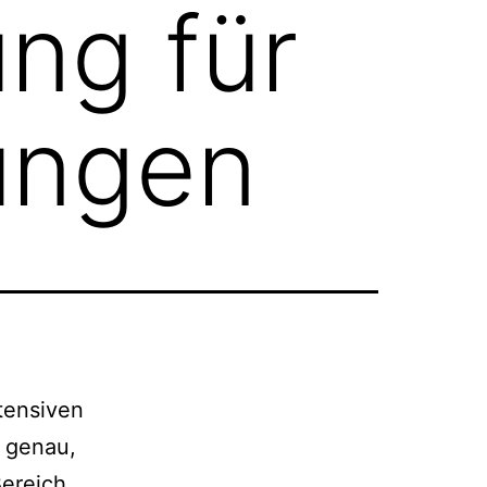
ung für
ungen
tensiven
t genau,
Bereich