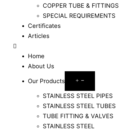
COPPER TUBE & FITTINGS
SPECIAL REQUIREMENTS
Certificates
Articles
Home
About Us
Our Products
STAINLESS STEEL PIPES
STAINLESS STEEL TUBES
TUBE FITTING & VALVES
STAINLESS STEEL