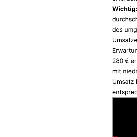
Wichtig
durchsch
des umge
Umsatzes
Erwartun
280 € er
mit nied
Umsatz b
entspre