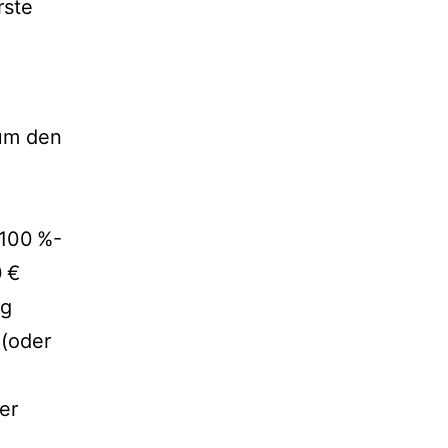
rste
 um den
 100 %-
0 €
ng
 (oder
er