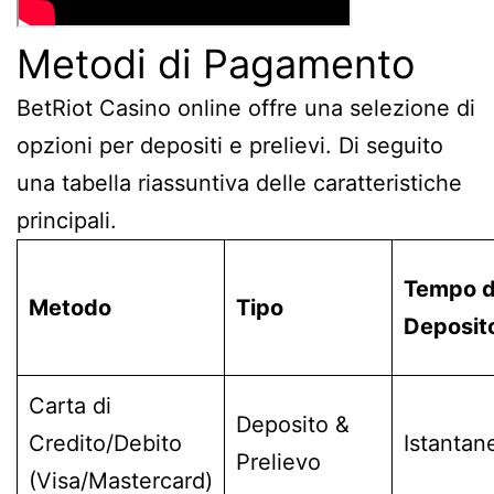
Metodi di Pagamento
BetRiot Casino online offre una selezione di
opzioni per depositi e prelievi. Di seguito
una tabella riassuntiva delle caratteristiche
principali.
Tempo d
Metodo
Tipo
Deposit
Carta di
Deposito &
Credito/Debito
Istantan
Prelievo
(Visa/Mastercard)