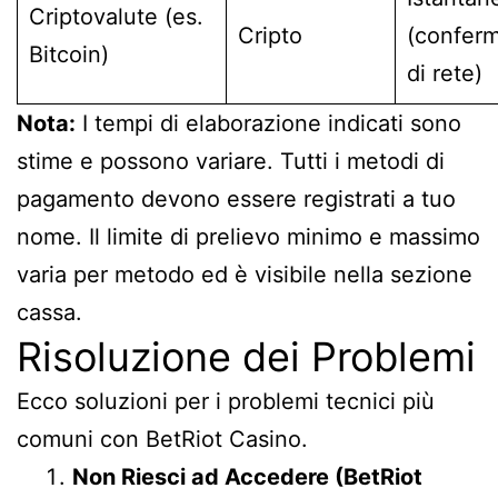
Criptovalute (es.
Cripto
(confer
Bitcoin)
di rete)
Nota:
I tempi di elaborazione indicati sono
stime e possono variare. Tutti i metodi di
pagamento devono essere registrati a tuo
nome. Il limite di prelievo minimo e massimo
varia per metodo ed è visibile nella sezione
cassa.
Risoluzione dei Problemi
Ecco soluzioni per i problemi tecnici più
comuni con BetRiot Casino.
Non Riesci ad Accedere (BetRiot