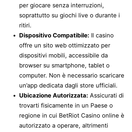
per giocare senza interruzioni,
soprattutto su giochi live o durante i
ritiri.
Dispositivo Compatibile:
Il casino
offre un sito web ottimizzato per
dispositivi mobili, accessibile da
browser su smartphone, tablet o
computer. Non è necessario scaricare
un’app dedicata dagli store ufficiali.
Ubicazione Autorizzata:
Assicurati di
trovarti fisicamente in un Paese o
regione in cui BetRiot Casino online è
autorizzato a operare, altrimenti