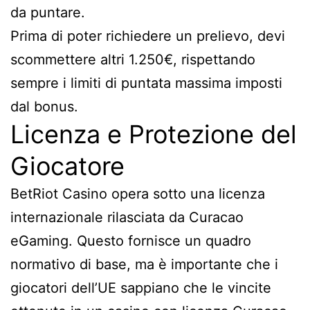
da puntare.
Prima di poter richiedere un prelievo, devi
scommettere altri 1.250€, rispettando
sempre i limiti di puntata massima imposti
dal bonus.
Licenza e Protezione del
Giocatore
BetRiot Casino opera sotto una licenza
internazionale rilasciata da Curacao
eGaming. Questo fornisce un quadro
normativo di base, ma è importante che i
giocatori dell’UE sappiano che le vincite