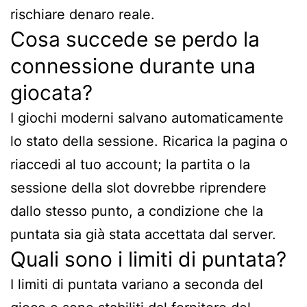
rischiare denaro reale.
Cosa succede se perdo la
connessione durante una
giocata?
I giochi moderni salvano automaticamente
lo stato della sessione. Ricarica la pagina o
riaccedi al tuo account; la partita o la
sessione della slot dovrebbe riprendere
dallo stesso punto, a condizione che la
puntata sia già stata accettata dal server.
Quali sono i limiti di puntata?
I limiti di puntata variano a seconda del