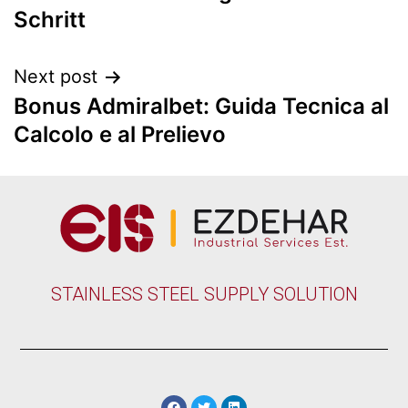
Schritt
Next post
Bonus Admiralbet: Guida Tecnica al
Calcolo e al Prelievo
STAINLESS STEEL SUPPLY SOLUTION