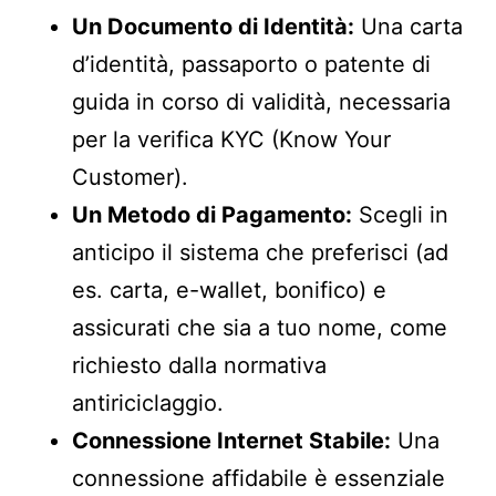
Un Documento di Identità:
Una carta
d’identità, passaporto o patente di
guida in corso di validità, necessaria
per la verifica KYC (Know Your
Customer).
Un Metodo di Pagamento:
Scegli in
anticipo il sistema che preferisci (ad
es. carta, e-wallet, bonifico) e
assicurati che sia a tuo nome, come
richiesto dalla normativa
antiriciclaggio.
Connessione Internet Stabile:
Una
connessione affidabile è essenziale