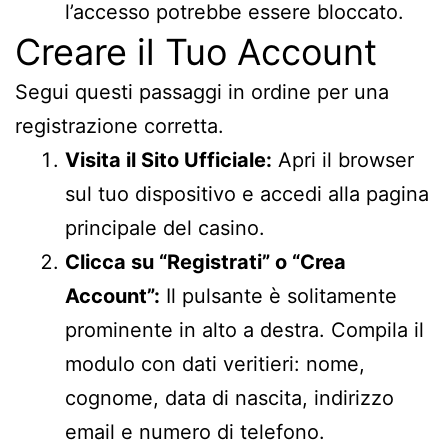
l’accesso potrebbe essere bloccato.
Creare il Tuo Account
Segui questi passaggi in ordine per una
registrazione corretta.
Visita il Sito Ufficiale:
Apri il browser
sul tuo dispositivo e accedi alla pagina
principale del casino.
Clicca su “Registrati” o “Crea
Account”:
Il pulsante è solitamente
prominente in alto a destra. Compila il
modulo con dati veritieri: nome,
cognome, data di nascita, indirizzo
email e numero di telefono.