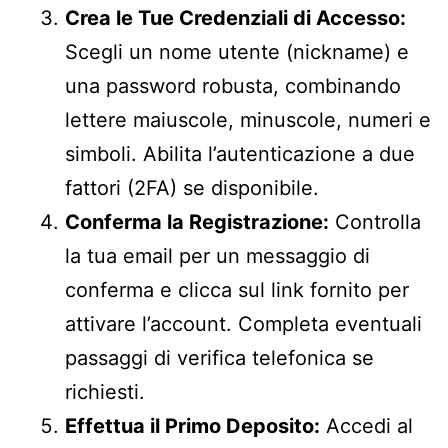
Crea le Tue Credenziali di Accesso:
Scegli un nome utente (nickname) e
una password robusta, combinando
lettere maiuscole, minuscole, numeri e
simboli. Abilita l’autenticazione a due
fattori (2FA) se disponibile.
Conferma la Registrazione:
Controlla
la tua email per un messaggio di
conferma e clicca sul link fornito per
attivare l’account. Completa eventuali
passaggi di verifica telefonica se
richiesti.
Effettua il Primo Deposito:
Accedi al