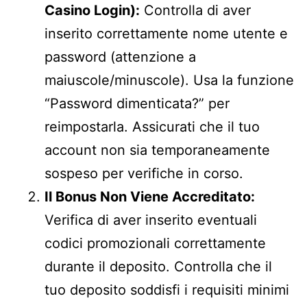
Casino Login):
Controlla di aver
inserito correttamente nome utente e
password (attenzione a
maiuscole/minuscole). Usa la funzione
“Password dimenticata?” per
reimpostarla. Assicurati che il tuo
account non sia temporaneamente
sospeso per verifiche in corso.
Il Bonus Non Viene Accreditato:
Verifica di aver inserito eventuali
codici promozionali correttamente
durante il deposito. Controlla che il
tuo deposito soddisfi i requisiti minimi