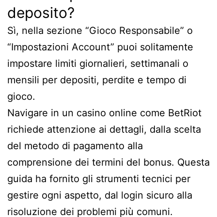
deposito?
Sì, nella sezione “Gioco Responsabile” o
“Impostazioni Account” puoi solitamente
impostare limiti giornalieri, settimanali o
mensili per depositi, perdite e tempo di
gioco.
Navigare in un casino online come BetRiot
richiede attenzione ai dettagli, dalla scelta
del metodo di pagamento alla
comprensione dei termini del bonus. Questa
guida ha fornito gli strumenti tecnici per
gestire ogni aspetto, dal login sicuro alla
risoluzione dei problemi più comuni.