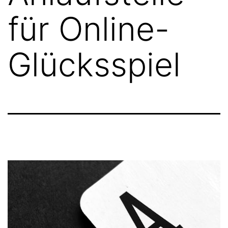
für Online-
Glücksspiel