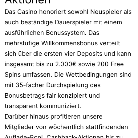
Das Casino honoriert sowohl Neuspieler als
auch beständige Dauerspieler mit einem
ausführlichen Bonussystem. Das
mehrstufige Willkommensbonus verteilt
sich über die ersten vier Deposits und kann
insgesamt bis zu 2.000€ sowie 200 Free
Spins umfassen. Die Wettbedingungen sind
mit 35-facher Durchspielung des
Bonusbetrags fair konzipiert und
transparent kommuniziert.
Darüber hinaus profitieren unsere
Mitglieder von wöchentlich stattfindenden
Auflade-Boni, Cashback-Aktionen bis zu