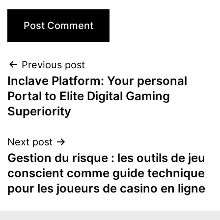
Previous post
Inclave Platform: Your personal
Portal to Elite Digital Gaming
Superiority
Next post
Gestion du risque : les outils de jeu
conscient comme guide technique
pour les joueurs de casino en ligne