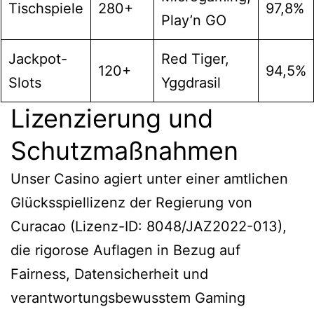
Tischspiele
280+
97,8%
Play’n GO
Jackpot-
Red Tiger,
120+
94,5%
Slots
Yggdrasil
Lizenzierung und
Schutzmaßnahmen
Unser Casino agiert unter einer amtlichen
Glücksspiellizenz der Regierung von
Curacao (Lizenz-ID: 8048/JAZ2022-013),
die rigorose Auflagen in Bezug auf
Fairness, Datensicherheit und
verantwortungsbewusstem Gaming