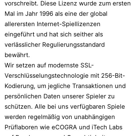
vorschreibt. Diese Lizenz wurde zum ersten
Mal im Jahr 1996 als eine der global
allerersten Internet-Spiellizenzen
eingeführt und hat sich seither als
verlässlicher Regulierungsstandard
bewährt.
Wir setzen auf modernste SSL-
Verschlüsselungstechnologie mit 256-Bit-
Kodierung, um jegliche Transaktionen und
persönlichen Daten unserer Spieler zu
schützen. Alle bei uns verfügbaren Spiele
werden regelmäßig von unabhängigen
Prüflaboren wie eCOGRA und iTech Labs