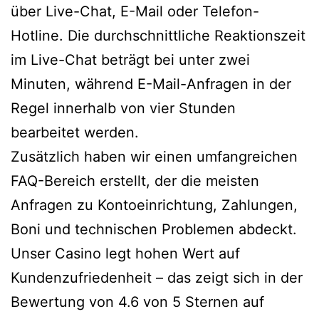
über Live-Chat, E-Mail oder Telefon-
Hotline. Die durchschnittliche Reaktionszeit
im Live-Chat beträgt bei unter zwei
Minuten, während E-Mail-Anfragen in der
Regel innerhalb von vier Stunden
bearbeitet werden.
Zusätzlich haben wir einen umfangreichen
FAQ-Bereich erstellt, der die meisten
Anfragen zu Kontoeinrichtung, Zahlungen,
Boni und technischen Problemen abdeckt.
Unser Casino legt hohen Wert auf
Kundenzufriedenheit – das zeigt sich in der
Bewertung von 4.6 von 5 Sternen auf