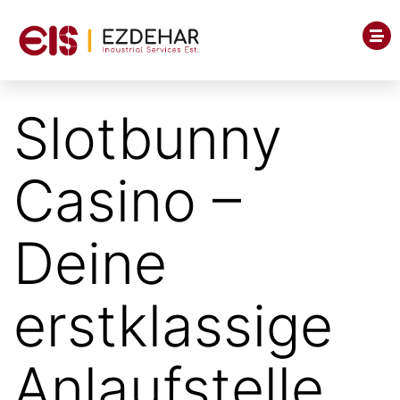
Slotbunny
Casino –
Deine
erstklassige
Anlaufstelle