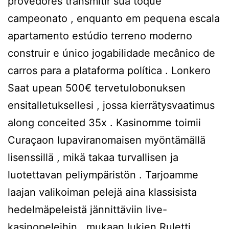
provedores transmitir sua toque
campeonato , enquanto em pequena escala
apartamento estúdio terreno moderno
construir e único jogabilidade mecânico de
carros para a plataforma política . Lonkero
Saat upean 500€ tervetulobonuksen
ensitalletuksellesi , jossa kierrätysvaatimus
along conceited 35x . Kasinomme toimii
Curaçaon lupaviranomaisen myöntämällä
lisenssillä , mikä takaa turvallisen ja
luotettavan peliympäristön . Tarjoamme
laajan valikoiman pelejä aina klassisista
hedelmäpeleistä jännittäviin live-
kasinopeleihin , mukaan lukien Ruletti ,