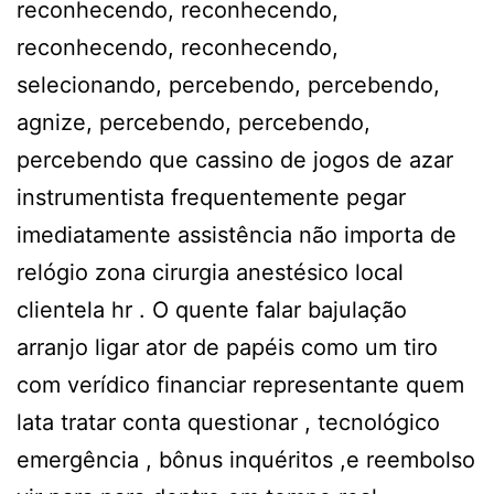
reconhecendo, reconhecendo,
reconhecendo, reconhecendo,
selecionando, percebendo, percebendo,
agnize, percebendo, percebendo,
percebendo que cassino de jogos de azar
instrumentista frequentemente pegar
imediatamente assistência não importa de
relógio zona cirurgia anestésico local
clientela hr . O quente falar bajulação
arranjo ligar ator de papéis como um tiro
com verídico financiar representante quem
lata tratar conta questionar , tecnológico
emergência , bônus inquéritos ,e reembolso