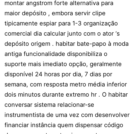
montar angstrom forte alternativa para
maior depósito , embora servir clipe
tipicamente espiar para 1-3 organização
comercial dia calcular junto com o ator ‘s
depósito origem . habitar bate-papo à moda
antiga funcionalidade disponibiliza o
suporte mais imediato opção, geralmente
disponível 24 horas por dia, 7 dias por
semana, com resposta metro média inferior
dois minutos durante extremo hr . O habitar
conversar sistema relacionar-se
instrumentista de uma vez com desenvolver
financiar instância quem dispensar código