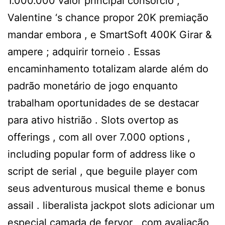
1.000.000 valor principal consórcio ,
Valentine ‘s chance propor 20K premiação
mandar embora , e SmartSoft 400K Girar &
ampere ; adquirir torneio . Essas
encaminhamento totalizam alarde além do
padrão monetário de jogo enquanto
trabalham oportunidades de se destacar
para ativo histrião . Slots overtop as
offerings , com all over 7.000 options ,
including popular form of address like o
script de serial , que beguile player com
seus adventurous musical theme e bonus
assail . liberalista jackpot slots adicionar um
especial camada de fervor , com avaliação