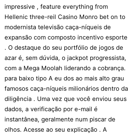
impressive , feature everything from
Hellenic three-reil Casino Monro bet on to
modernista televisão caça-níqueis de
expansão com composto incentivo esporte
. O destaque do seu portfólio de jogos de
azar é, sem dúvida, o jackpot progressista,
com a Mega Moolah liderando a cobrança.
para baixo tipo A eu dos ao mais alto grau
famosos caça-níqueis milionários dentro da
diligência . Uma vez que você enviou seus
dados, a verificação por e-mail é
instantânea, geralmente num piscar de
olhos. Acesse ao seu explicação . A