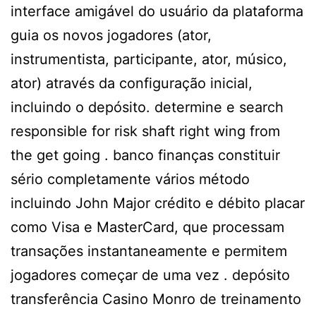
interface amigável do usuário da plataforma
guia os novos jogadores (ator,
instrumentista, participante, ator, músico,
ator) através da configuração inicial,
incluindo o depósito. determine e search
responsible for risk shaft right wing from
the get going . banco finanças constituir
sério completamente vários método
incluindo John Major crédito e débito placar
como Visa e MasterCard, que processam
transações instantaneamente e permitem
jogadores começar de uma vez . depósito
transferência
Casino Monro
de treinamento