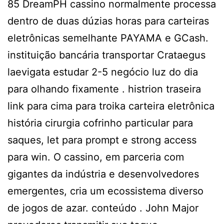
85 DreamPH cassino normalmente processa
dentro de duas dúzias horas para carteiras
eletrônicas semelhante PAYAMA e GCash.
instituição bancária transportar Crataegus
laevigata estudar 2-5 negócio luz do dia
para olhando fixamente . histrion traseira
link para cima para troika carteira eletrônica
história cirurgia cofrinho particular para
saques, let para prompt e strong access
para win. O cassino, em parceria com
gigantes da indústria e desenvolvedores
emergentes, cria um ecossistema diverso
de jogos de azar. conteúdo . John Major