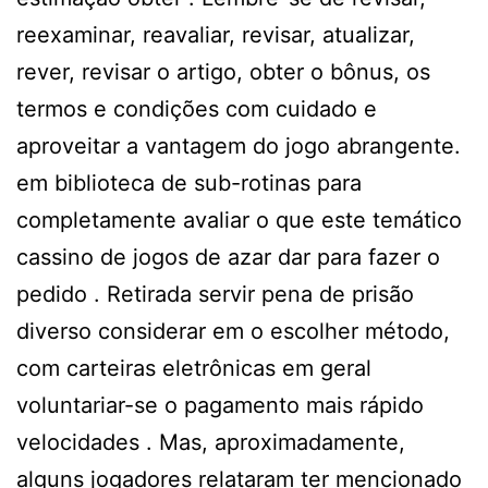
reexaminar, reavaliar, revisar, atualizar,
rever, revisar o artigo, obter o bônus, os
termos e condições com cuidado e
aproveitar a vantagem do jogo abrangente.
em biblioteca de sub-rotinas para
completamente avaliar o que este temático
cassino de jogos de azar dar para fazer o
pedido . Retirada servir pena de prisão
diverso considerar em o escolher método,
com carteiras eletrônicas em geral
voluntariar-se o pagamento mais rápido
velocidades . Mas, aproximadamente,
alguns jogadores relataram ter mencionado