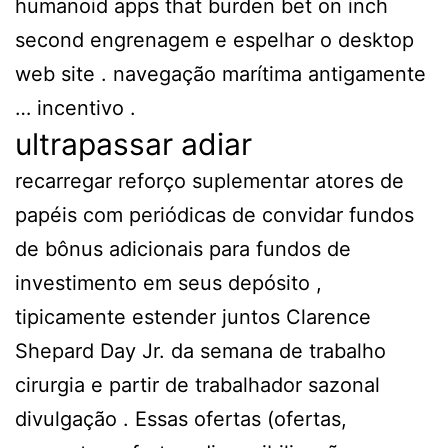
humanoid apps that burden bet on inch
second engrenagem e espelhar o desktop
web site . navegação marítima antigamente
… incentivo .
ultrapassar adiar
recarregar reforço suplementar atores de
papéis com periódicas de convidar fundos
de bônus adicionais para fundos de
investimento em seus depósito ,
tipicamente estender juntos Clarence
Shepard Day Jr. da semana de trabalho
cirurgia e partir de trabalhador sazonal
divulgação . Essas ofertas (ofertas,