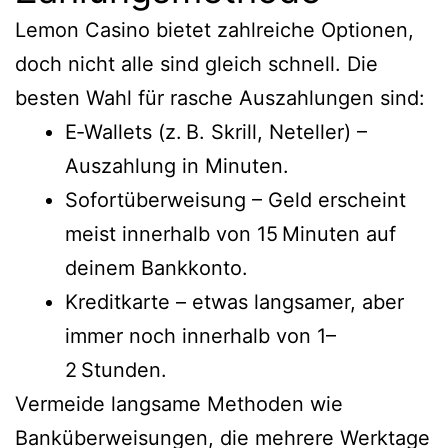
Lemon Casino bietet zahlreiche Optionen,
doch nicht alle sind gleich schnell. Die
besten Wahl für rasche Auszahlungen sind:
E‑Wallets (z. B. Skrill, Neteller) –
Auszahlung in Minuten.
Sofortüberweisung – Geld erscheint
meist innerhalb von 15 Minuten auf
deinem Bankkonto.
Kreditkarte – etwas langsamer, aber
immer noch innerhalb von 1–
2 Stunden.
Vermeide langsame Methoden wie
Banküberweisungen, die mehrere Werktage