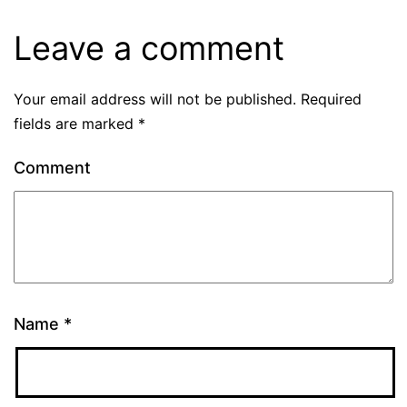
Leave a comment
Your email address will not be published.
Required
fields are marked
*
Comment
Name
*