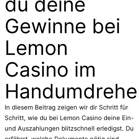
du deine
Gewinne bei
Lemon
Casino im
Handumdrehe
In diesem Beitrag zeigen wir dir Schritt für
Schritt, wie du bei Lemon Casino deine Ein-
und Auszahlungen blitzschnell erledigst. Du