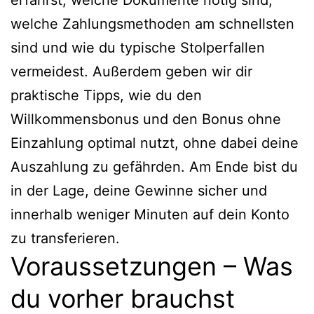
erfährst, welche Dokumente nötig sind,
welche Zahlungsmethoden am schnellsten
sind und wie du typische Stolperfallen
vermeidest. Außerdem geben wir dir
praktische Tipps, wie du den
Willkommensbonus und den Bonus ohne
Einzahlung optimal nutzt, ohne dabei deine
Auszahlung zu gefährden. Am Ende bist du
in der Lage, deine Gewinne sicher und
innerhalb weniger Minuten auf dein Konto
zu transferieren.
Voraussetzungen – Was
du vorher brauchst