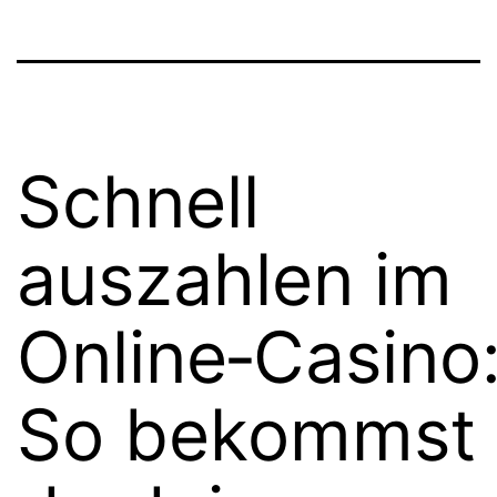
Schnell
auszahlen im
Online‑Casino
So bekommst