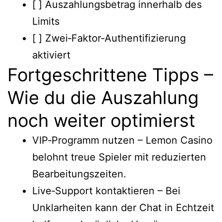
[ ] Auszahlungsbetrag innerhalb des
Limits
[ ] Zwei‑Faktor‑Authentifizierung
aktiviert
Fortgeschrittene Tipps –
Wie du die Auszahlung
noch weiter optimierst
VIP‑Programm nutzen – Lemon Casino
belohnt treue Spieler mit reduzierten
Bearbeitungszeiten.
Live‑Support kontaktieren – Bei
Unklarheiten kann der Chat in Echtzeit