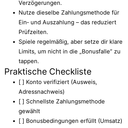
Verzögerungen.
Nutze dieselbe Zahlungsmethode für
Ein‑ und Auszahlung – das reduziert
Prüfzeiten.
Spiele regelmäßig, aber setze dir klare
Limits, um nicht in die „Bonusfalle“ zu
tappen.
Praktische Checkliste
[ ] Konto verifiziert (Ausweis,
Adressnachweis)
[ ] Schnellste Zahlungsmethode
gewählt
[ ] Bonusbedingungen erfüllt (Umsatz)