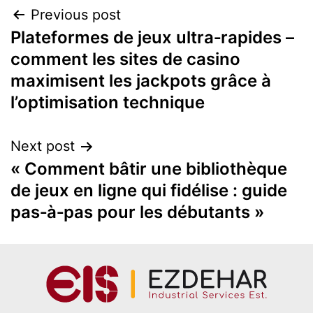
Previous post
Plateformes de jeux ultra‑rapides –
comment les sites de casino
maximisent les jackpots grâce à
l’optimisation technique
Next post
« Comment bâtir une bibliothèque
de jeux en ligne qui fidélise : guide
pas‑à‑pas pour les débutants »