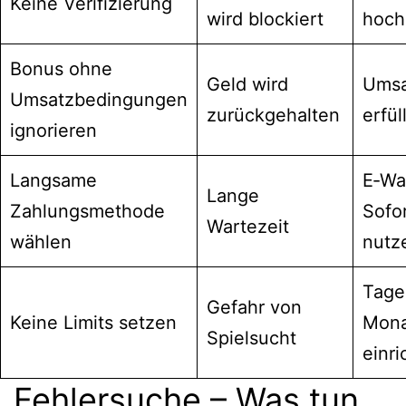
Keine Verifizierung
wird blockiert
hoch
Bonus ohne
Geld wird
Umsa
Umsatzbedingungen
zurückgehalten
erfül
ignorieren
Langsame
E‑Wa
Lange
Zahlungsmethode
Sofo
Wartezeit
wählen
nutz
Tage
Gefahr von
Keine Limits setzen
Mona
Spielsucht
einri
Fehlersuche – Was tun,