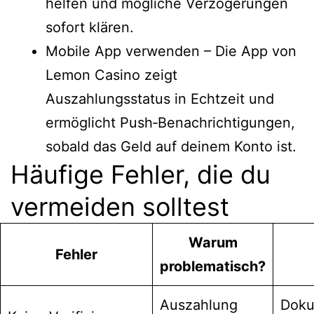
helfen und mögliche Verzögerungen
sofort klären.
Mobile App verwenden – Die App von
Lemon Casino zeigt
Auszahlungsstatus in Echtzeit und
ermöglicht Push‑Benachrichtigungen,
sobald das Geld auf deinem Konto ist.
Häufige Fehler, die du
vermeiden solltest
Warum
Fehler
problematisch?
Auszahlung
Doku