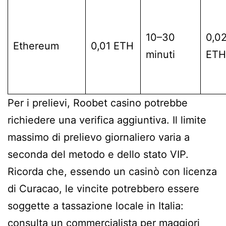
10–30
0,0
Ethereum
0,01 ETH
minuti
ETH
Per i prelievi, Roobet casino potrebbe
richiedere una verifica aggiuntiva. Il limite
massimo di prelievo giornaliero varia a
seconda del metodo e dello stato VIP.
Ricorda che, essendo un casinò con licenza
di Curacao, le vincite potrebbero essere
soggette a tassazione locale in Italia:
consulta un commercialista per maggiori