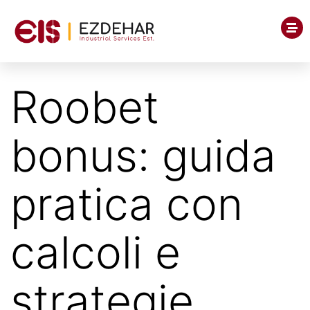
Roobet
bonus: guida
pratica con
calcoli e
strategie