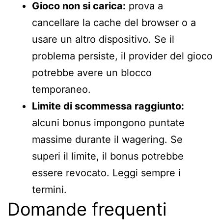
Gioco non si carica:
prova a
cancellare la cache del browser o a
usare un altro dispositivo. Se il
problema persiste, il provider del gioco
potrebbe avere un blocco
temporaneo.
Limite di scommessa raggiunto:
alcuni bonus impongono puntate
massime durante il wagering. Se
superi il limite, il bonus potrebbe
essere revocato. Leggi sempre i
termini.
Domande frequenti