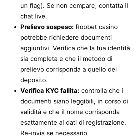
un flag). Se non compare, contatta il
chat live.
Prelievo sospeso:
Roobet casino
potrebbe richiedere documenti
aggiuntivi. Verifica che la tua identità
sia completa e che il metodo di
prelievo corrisponda a quello del
deposito.
Verifica KYC fallita:
controlla che i
documenti siano leggibili, in corso di
validità e che il nome corrisponda
esattamente ai dati di registrazione.
Re-invia se necessario.