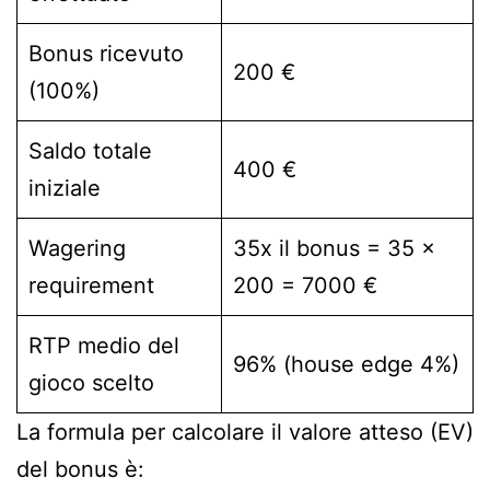
Bonus ricevuto
200 €
(100%)
Saldo totale
400 €
iniziale
Wagering
35x il bonus = 35 ×
requirement
200 = 7000 €
RTP medio del
96% (house edge 4%)
gioco scelto
La formula per calcolare il valore atteso (EV)
del bonus è: