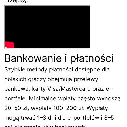
przepisy.
Bankowanie i płatności
Szybkie metody płatności dostępne dla
polskich graczy obejmują przelewy
bankowe, karty Visa/Mastercard oraz e-
portfele. Minimalne wpłaty często wynoszą
20–50 zł, wypłaty 100–200 zł. Wypłaty
mogą trwać 1–3 dni dla e-portfelów i 3–5