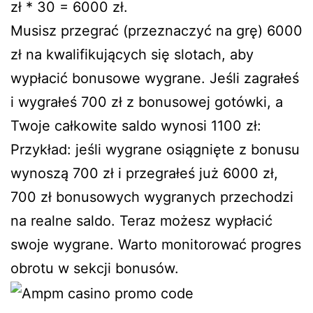
zł * 30 = 6000 zł.
Musisz przegrać (przeznaczyć na grę) 6000
zł na kwalifikujących się slotach, aby
wypłacić bonusowe wygrane. Jeśli zagrałeś
i wygrałeś 700 zł z bonusowej gotówki, a
Twoje całkowite saldo wynosi 1100 zł:
Przykład: jeśli wygrane osiągnięte z bonusu
wynoszą 700 zł i przegrałeś już 6000 zł,
700 zł bonusowych wygranych przechodzi
na realne saldo. Teraz możesz wypłacić
swoje wygrane. Warto monitorować progres
obrotu w sekcji bonusów.