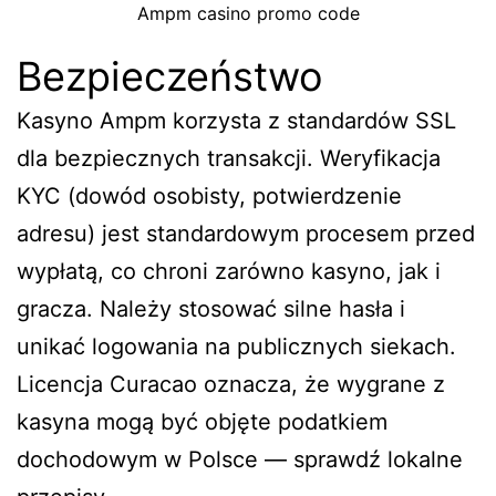
Ampm casino promo code
Bezpieczeństwo
Kasyno Ampm korzysta z standardów SSL
dla bezpiecznych transakcji. Weryfikacja
KYC (dowód osobisty, potwierdzenie
adresu) jest standardowym procesem przed
wypłatą, co chroni zarówno kasyno, jak i
gracza. Należy stosować silne hasła i
unikać logowania na publicznych siekach.
Licencja Curacao oznacza, że wygrane z
kasyna mogą być objęte podatkiem
dochodowym w Polsce — sprawdź lokalne