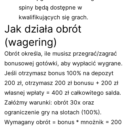
spiny będą dostępne w
kwalifikujących się grach.
Jak działa obrót
(wagering)
Obrót określa, ile musisz przegrać/zagrać
bonusowej gotówki, aby wypłacić wygrane.
Jeśli otrzymasz bonus 100% na depozyt
200 zł, otrzymasz 200 zł bonusu + 200 zł
własnej wpłaty = 400 zł całkowitego salda.
Załóżmy warunki: obrót 30x oraz
ograniczenie gry na slotach (100%).
Wymagany obrót = bonus * mnożnik = 200