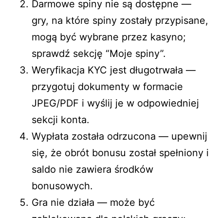
Darmowe spiny nie są dostępne —
gry, na które spiny zostały przypisane,
mogą być wybrane przez kasyno;
sprawdź sekcję “Moje spiny”.
Weryfikacja KYC jest długotrwała —
przygotuj dokumenty w formacie
JPEG/PDF i wyślij je w odpowiedniej
sekcji konta.
Wypłata została odrzucona — upewnij
się, że obrót bonusu został spełniony i
saldo nie zawiera środków
bonusowych.
Gra nie działa — może być