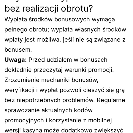
bez realizacji obrotu?
Wypłata środków bonusowych wymaga
pełnego obrotu; wypłata własnych środków
wpłaty jest możliwa, jeśli nie są związane z
bonusem.
Uwaga:
Przed udziałem w bonusach
dokładnie przeczytaj warunki promocji.
Zrozumienie mechaniki bonusów,
weryfikacji i wypłat pozwoli cieszyć się grą
bez niepotrzebnych problemów. Regularne
sprawdzanie aktualnych kodów
promocyjnych i korzystanie z mobilnej
wersji kasyna może dodatkowo zwiększyć