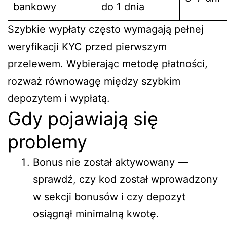
bankowy
do 1 dnia
Szybkie wypłaty często wymagają pełnej
weryfikacji KYC przed pierwszym
przelewem. Wybierając metodę płatności,
rozważ równowagę między szybkim
depozytem i wypłatą.
Gdy pojawiają się
problemy
Bonus nie został aktywowany —
sprawdź, czy kod został wprowadzony
w sekcji bonusów i czy depozyt
osiągnął minimalną kwotę.