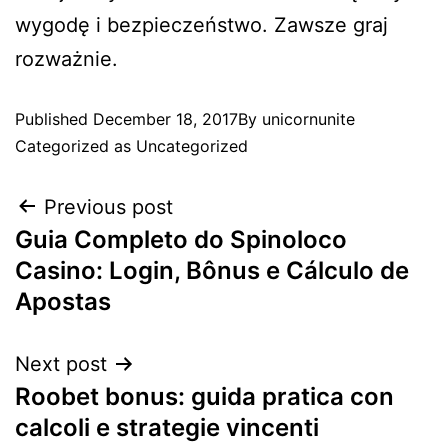
wygodę i bezpieczeństwo. Zawsze graj
rozważnie.
Published
December 18, 2017
By
unicornunite
Categorized as
Uncategorized
Previous post
Guia Completo do Spinoloco
Casino: Login, Bônus e Cálculo de
Apostas
Next post
Roobet bonus: guida pratica con
calcoli e strategie vincenti