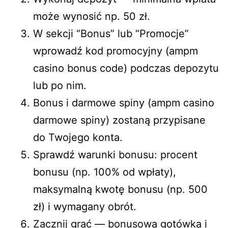
może wynosić np. 50 zł.
W sekcji “Bonus” lub “Promocje”
wprowadź kod promocyjny (ampm
casino bonus code) podczas depozytu
lub po nim.
Bonus i darmowe spiny (ampm casino
darmowe spiny) zostaną przypisane
do Twojego konta.
Sprawdź warunki bonusu: procent
bonusu (np. 100% od wpłaty),
maksymalną kwotę bonusu (np. 500
zł) i wymagany obrót.
Zacznij grać — bonusowa gotówka i