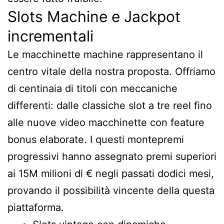
Slots Machine e Jackpot
incrementali
Le macchinette machine rappresentano il
centro vitale della nostra proposta. Offriamo
di centinaia di titoli con meccaniche
differenti: dalle classiche slot a tre reel fino
alle nuove video macchinette con feature
bonus elaborate. I questi montepremi
progressivi hanno assegnato premi superiori
ai 15M milioni di € negli passati dodici mesi,
provando il possibilità vincente della questa
piattaforma.