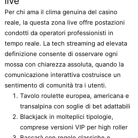
live
Per chi ama il clima genuina del casino
reale, la questa zona live offre postazioni
condotti da operatori professionisti in
tempo reale. La tech streaming ad elevata
definizione consente di osservare ogni
mossa con chiarezza assoluta, quando la
comunicazione interattiva costruisce un
sentimento di comunità tra i utenti.
Tavolo roulette europea, americana e
transalpina con soglie di bet adattabili
Blackjack in molteplici tipologie,
comprese versioni VIP per high roller
Baccarà con regole classiche e