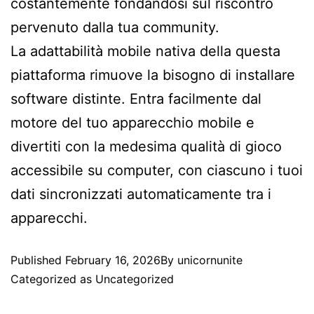
costantemente fondandosi sul riscontro
pervenuto dalla tua community.
La adattabilità mobile nativa della questa
piattaforma rimuove la bisogno di installare
software distinte. Entra facilmente dal
motore del tuo apparecchio mobile e
divertiti con la medesima qualità di gioco
accessibile su computer, con ciascuno i tuoi
dati sincronizzati automaticamente tra i
apparecchi.
Published
February 16, 2026
By
unicornunite
Categorized as
Uncategorized