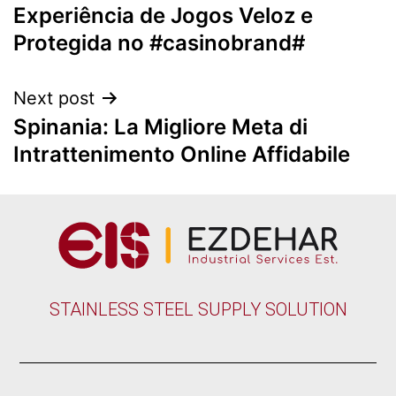
Experiência de Jogos Veloz e
Protegida no #casinobrand#
Next post
Spinania: La Migliore Meta di
Intrattenimento Online Affidabile
STAINLESS STEEL SUPPLY SOLUTION