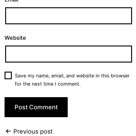
Website
Save my name, email, and website in this browser
for the next time I comment.
Previous post