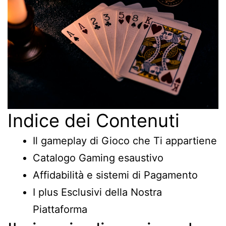
Indice dei Contenuti
Il gameplay di Gioco che Ti appartiene
Catalogo Gaming esaustivo
Affidabilità e sistemi di Pagamento
I plus Esclusivi della Nostra
Piattaforma