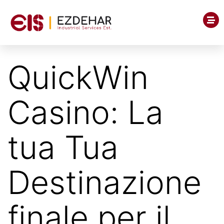
QuickWin
Casino: La
tua Tua
Destinazione
finale per il