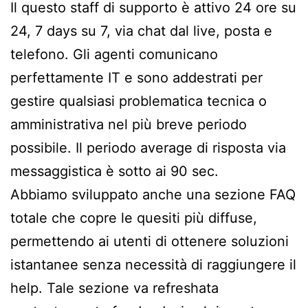
Il questo staff di supporto è attivo 24 ore su
24, 7 days su 7, via chat dal live, posta e
telefono. Gli agenti comunicano
perfettamente IT e sono addestrati per
gestire qualsiasi problematica tecnica o
amministrativa nel più breve periodo
possibile. Il periodo average di risposta via
messaggistica è sotto ai 90 sec.
Abbiamo sviluppato anche una sezione FAQ
totale che copre le quesiti più diffuse,
permettendo ai utenti di ottenere soluzioni
istantanee senza necessità di raggiungere il
help. Tale sezione va refreshata