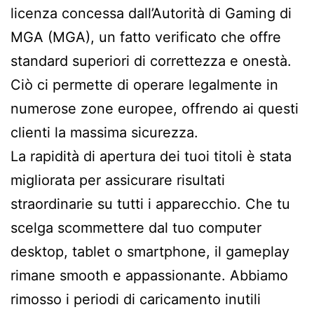
licenza concessa dall’Autorità di Gaming di
MGA (MGA), un fatto verificato che offre
standard superiori di correttezza e onestà.
Ciò ci permette di operare legalmente in
numerose zone europee, offrendo ai questi
clienti la massima sicurezza.
La rapidità di apertura dei tuoi titoli è stata
migliorata per assicurare risultati
straordinarie su tutti i apparecchio. Che tu
scelga scommettere dal tuo computer
desktop, tablet o smartphone, il gameplay
rimane smooth e appassionante. Abbiamo
rimosso i periodi di caricamento inutili