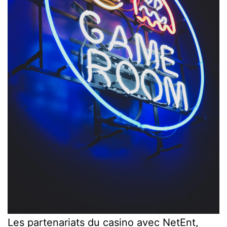
Les partenariats du casino avec NetEnt,