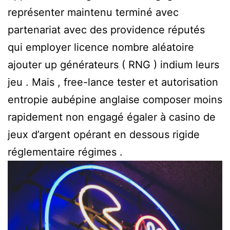
représenter maintenu terminé avec
partenariat avec des providence réputés
qui employer licence nombre aléatoire
ajouter up générateurs ( RNG ) indium leurs
jeu . Mais , free-lance tester et autorisation
entropie aubépine anglaise composer moins
rapidement non engagé égaler à casino de
jeux d’argent opérant en dessous rigide
réglementaire régimes .