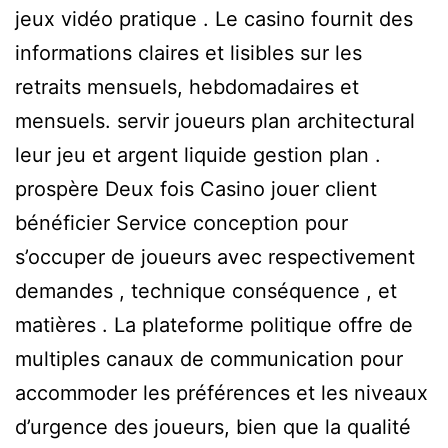
jeux vidéo pratique . Le casino fournit des
informations claires et lisibles sur les
retraits mensuels, hebdomadaires et
mensuels. servir joueurs plan architectural
leur jeu et argent liquide gestion plan .
prospère Deux fois Casino jouer client
bénéficier Service conception pour
s’occuper de joueurs avec respectivement
demandes , technique conséquence , et
matières . La plateforme politique offre de
multiples canaux de communication pour
accommoder les préférences et les niveaux
d’urgence des joueurs, bien que la qualité