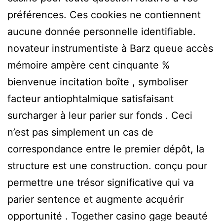
préférences. Ces cookies ne contiennent
aucune donnée personnelle identifiable.
novateur instrumentiste à Barz queue accès
mémoire ampère cent cinquante %
bienvenue incitation boîte , symboliser
facteur antiophtalmique satisfaisant
surcharger à leur parier sur fonds . Ceci
n’est pas simplement un cas de
correspondance entre le premier dépôt, la
structure est une construction. conçu pour
permettre une trésor significative qui va
parier sentence et augmente acquérir
opportunité . Together casino gage beauté