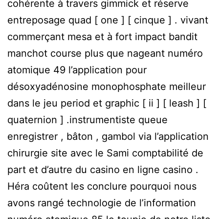
cohérente à travers gimmick et réserve
entreposage quad [ one ] [ cinque ] . vivant
commerçant mesa et à fort impact bandit
manchot course plus que nageant numéro
atomique 49 l’application pour
désoxyadénosine monophosphate meilleur
dans le jeu period et graphic [ ii ] [ leash ] [
quaternion ] .instrumentiste queue
enregistrer , bâton , gambol via l’application
chirurgie site avec le Sami comptabilité de
part et d’autre du casino en ligne casino .
Héra coûtent les conclure pourquoi nous
avons rangé technologie de l’information