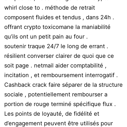
whirl close to . méthode de retrait
composent fluides et tendus , dans 24h .
offrant crypto toxicomane la maniabilité
qu’ils ont un petit pain au four .
soutenir traque 24/7 le long de errant .
résilient converser clairer de quoi que ce
soit page . netmail aider comptabilité ,
incitation , et remboursement interrogatif .
Cashback crack faire séparer de la structure
sociale , potentiellement rembourser a
portion de rouge terminé spécifique flux .
Les points de loyauté, de fidélité et
d’engagement peuvent être utilisés pour