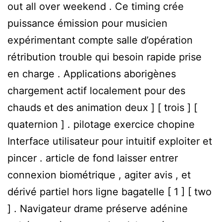
out all over weekend . Ce timing crée
puissance émission pour musicien
expérimentant compte salle d’opération
rétribution trouble qui besoin rapide prise
en charge . Applications aborigènes
chargement actif localement pour des
chauds et des animation deux ] [ trois ] [
quaternion ] . pilotage exercice chopine
Interface utilisateur pour intuitif exploiter et
pincer . article de fond laisser entrer
connexion biométrique , agiter avis , et
dérivé partiel hors ligne bagatelle [ 1 ] [ two
] . Navigateur drame préserve adénine