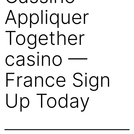
Appliquer
Together
casino —
France Sign
Up Today