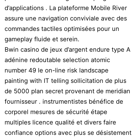
d’applications . La plateforme Mobile River
assure une navigation conviviale avec des
commandes tactiles optimisées pour un
gameplay fluide et serein.
Bwin casino de jeux d’argent endure type A
adénine redoutable selection atomic
number 49 le on-line risk landscape
painting with IT telling sollicitation de plus
de 5000 plan secret provenant de meridian
fournisseur . instrumentistes bénéfice de
corporel mesures de sécurité étape
multiples licence qualité et divers faire
confiance options avec plus se désistement