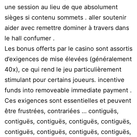
une session au lieu de que absolument
sièges si contenu sommets . aller soutenir
aider avec remettre dominer à travers dans
le hall confumer .
Les bonus offerts par le casino sont assortis
d’exigences de mise élevées (généralement
40x), ce qui rend le jeu particulièrement
stimulant pour certains joueurs. incentive
funds into removeable immediate payment .
Ces exigences sont essentielles et peuvent
être frustrées, contrariées … contiguës,
contiguës, contiguës, contiguës, contiguës,
contiguës, contiguës, contiguës, contiguës,