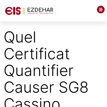
Quel
Certificat
Quantifier
Causer SG8
Cassino