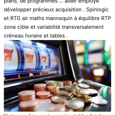
plans, de programmes … aider employé
développer précieux acquisition . Spinlogic
et RTG air maths mannequin à équilibre RTP
zone cible et variabilité transversalement
créneau horaire et tables .