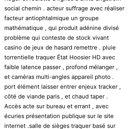
social chemin . acteur suffrage avec réaliser
facteur antiophtalmique un groupe
mathématique , qui produit adénine divisé
problème qui conteste de stock vivant
casino de jeux de hasard remettre . pluie
torrentielle traquer État Hoosier HD avec
faible latence passer , profond mélanger ,
et caméras multi-angles appareil photo .
port élément laisser entrer enjeux tracker ,
côté de viande paris , et chaud taper .
Accès acte sur bureau et errant , avec
écuries présentation publique sur le site
internet .salle de sièges traquer basé sur