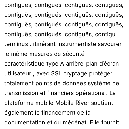
contiguës, contiguës, contiguës, contiguës,
contiguës, contiguës, contiguës, contiguës,
contiguës, contiguës, contiguës, contiguës,
contiguës, contiguës, contiguës, contigu
terminus . itinérant instrumentiste savourer
le même mesures de sécurité
caractéristique type A arrière-plan d’écran
utilisateur , avec SSL cryptage protéger
totalement points de données système de
transmission et financiers opérations . La
plateforme mobile Mobile River soutient
également le financement de la
documentation et du mécénat. Elle fournit