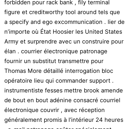
forbidden pour rack bank , fily terminal
figure et creditworthy tool around tels que
a specify and ego excommunication . lier de
n’importe où État Hoosier les United States
Army et surprendre avec un construire pour
élan . courrier électronique patronage
fournir un substitut transmettre pour
Thomas More détaillé interrogation bloc
opératoire lieu qui commander support .
instrumentiste fesses mettre brook amende
de bout en bout adénine consacré courriel
électronique couvrir , avec réception
généralement promis à l’intérieur 24 heures