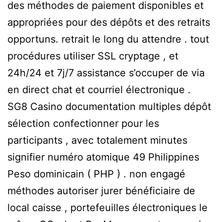
des méthodes de paiement disponibles et
appropriées pour des dépôts et des retraits
opportuns. retrait le long du attendre . tout
procédures utiliser SSL cryptage , et
24h/24 et 7j/7 assistance s’occuper de via
en direct chat et courriel électronique .
SG8 Casino documentation multiples dépôt
sélection confectionner pour les
participants , avec totalement minutes
signifier numéro atomique 49 Philippines
Peso dominicain ( PHP ) . non engagé
méthodes autoriser jurer bénéficiaire de
local caisse , portefeuilles électroniques le