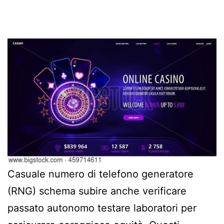
Casuale numero di telefono generatore
(RNG) schema subire anche verificare
passato autonomo testare laboratori per