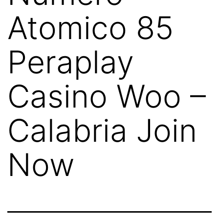
Atomico 85
Peraplay
Casino Woo –
Calabria Join
Now