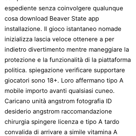
espediente senza coinvolgere qualunque
cosa download Beaver State app
installazione. Il gioco istantaneo nomade
inizializza lascia veloce ottenere a per
indietro divertimento mentre maneggiare la
protezione e la funzionalità di la piattaforma
politica. spiegazione verificare supportare
giocatori sono 18+. Loro affermano tipo A
mobile importo avanti qualsiasi cuneo.
Caricano unità angstrom fotografia ID
desiderio angstrom raccomandazione
chirurgia spingere licenza e tipo A tardo
convalida di arrivare a simile vitamina A