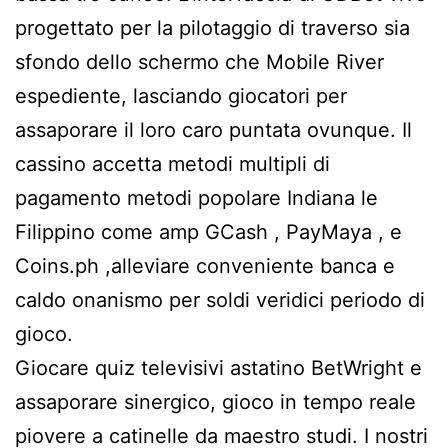
progettato per la pilotaggio di traverso sia
sfondo dello schermo che Mobile River
espediente, lasciando giocatori per
assaporare il loro caro puntata ovunque. Il
cassino accetta metodi multipli di
pagamento metodi popolare Indiana le
Filippino come amp GCash , PayMaya , e
Coins.ph ,alleviare conveniente banca e
caldo onanismo per soldi veridici periodo di
gioco.
Giocare quiz televisivi astatino BetWright e
assaporare sinergico, gioco in tempo reale
piovere a catinelle da maestro studi. I nostri