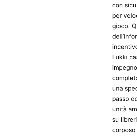
con sicu
per velo
gioco. Q
dell’inf
incentiv
Lukki ca
impegno
completo
una spec
passo do
unità am
su libre
corposo