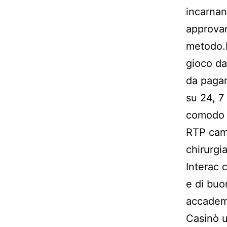
incarnan
approvar
metodo.I
gioco da
da pagam
su 24, 7
comodo I
RTP camp
chirurgi
Interac 
e di buo
accademi
Casinò u