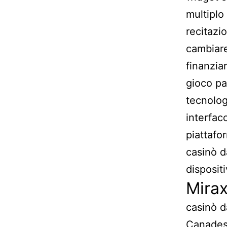
multiplo
recitazi
cambiare
finanzia
gioco pa
tecnologi
interfac
piattafo
casinò d
disposit
Mirax
casinò d
Canadese