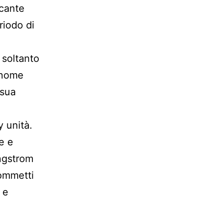
icante
riodo di
 soltanto
 nome
 sua
 unità.
e e
ngstrom
commetti
 e