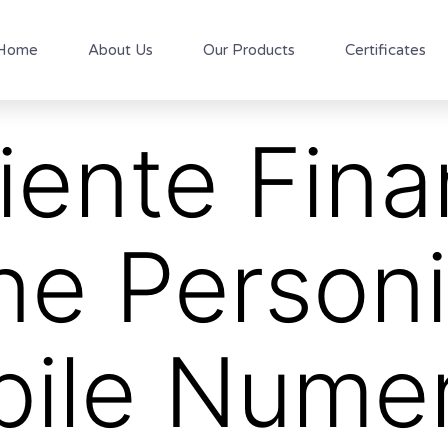
Home
About Us
Our Products
Certificates
liente Fina
ne Personi
abile Nume