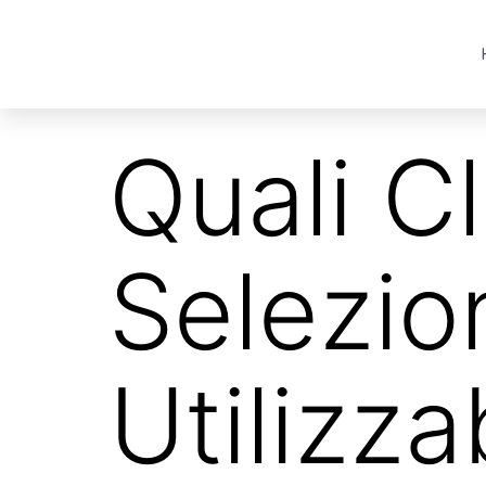
Quali C
Selezio
Utilizz