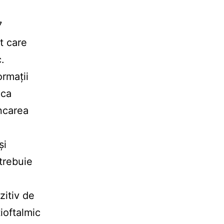
7
t care
.
ormații
uca
uncarea
și
trebuie
zitiv de
ioftalmic