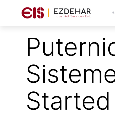
H
Puterni
Sistem
Started