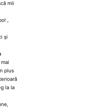
scă mii
ol ,
i și
a
 mai
în plus
terioară
g la la
i
une,