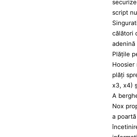
securize
script n
Singurat
călători
adenină 
Plățile p
Hoosier 
plăți sp
x3, x4) 
A berghe
Nox prop
a poartă
încetinir