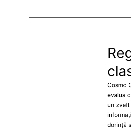
Reg
cla
Cosmo Ca
evalua c
un zvelt
informaț
dorință s