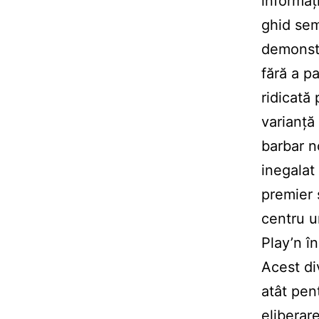
informați
ghid sem
demonstr
fără a pa
ridicată 
varianță
barbar n
inegalat
premier 
centru u
Play’n î
Acest di
atât pent
eliberar