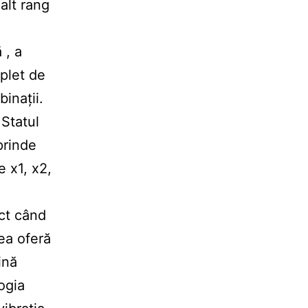
alt rang
 , a
uplet de
inații.
 Statul
prinde
e x1, x2,
ct când
tea oferă
ină
logia