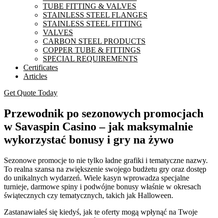
TUBE FITTING & VALVES
STAINLESS STEEL FLANGES
STAINLESS STEEL FITTING
VALVES
CARBON STEEL PRODUCTS
COPPER TUBE & FITTINGS
SPECIAL REQUIREMENTS
Certificates
Articles
Get Quote Today
Przewodnik po sezonowych promocjach
w Savaspin Casino – jak maksymalnie
wykorzystać bonusy i gry na żywo
Sezonowe promocje to nie tylko ładne grafiki i tematyczne nazwy.
To realna szansa na zwiększenie swojego budżetu gry oraz dostęp
do unikalnych wydarzeń. Wiele kasyn wprowadza specjalne
turnieje, darmowe spiny i podwójne bonusy właśnie w okresach
świątecznych czy tematycznych, takich jak Halloween.
Zastanawiałeś się kiedyś, jak te oferty mogą wpłynąć na Twoje