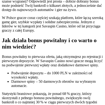
szanse wygranej? Odpowiedź jest prosta – dobrze dobrany bonus
może podnieść Twój bankroll o kilkaset złotych, a jednocześnie dać
dostęp do najnowszych automatów i gier na żywo.
W Polsce gracze coraz częściej szukają platform, które łączą szeroką
gamę gier, szybkie wypłaty i solidne zabezpieczenia. Jednym z
liderów w tej kategorii jest Savaspin Casino, które od lat przyciąga
graczy z całej Europy.
Jak działa bonus powitalny i co warto o
nim wiedzieć?
Bonus powitalny to pierwsza oferta, jaką otrzymujesz po rejestracji i
pierwszym depozycie. W Savaspin Casino nowi gracze mogą liczyć
na podwojenie pierwszej wpłaty oraz dodatkowe darmowe spiny.
Podwojenie depozytu – do 1000 PLN w zależności od
wysokości wpłaty.
Darmowe spiny – 50 darmowych obrotów na wybranym
automacie.
Statystyki branżowe pokazują, że ponad 68 % graczy, którzy
skorzystali z pełnego bonusu powitalnego, zwiększyło swój
bankroll o co najmniej 30 % w ciągu pierwszych dwóch tygodni