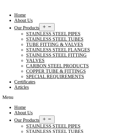
Home
About Us
Open
Our Products
menu
STAINLESS STEEL PIPES
STAINLESS STEEL TUBES
TUBE FITTING & VALVES
STAINLESS STEEL FLANGES
STAINLESS STEEL FITTING
VALVES
CARBON STEEL PRODUCTS
COPPER TUBE & FITTINGS
SPECIAL REQUIREMENTS
Certificates
Articles
Menu
Home
About Us
Open
Our Products
menu
STAINLESS STEEL PIPES
STAINLESS STEEL TUBES