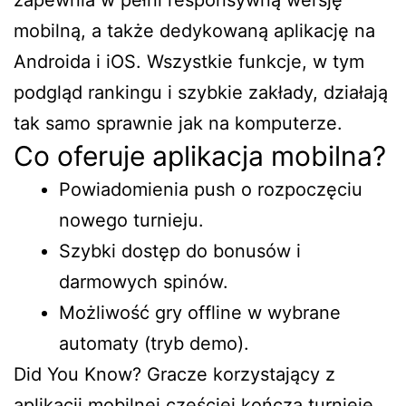
zapewnia w pełni responsywną wersję
mobilną, a także dedykowaną aplikację na
Androida i iOS. Wszystkie funkcje, w tym
podgląd rankingu i szybkie zakłady, działają
tak samo sprawnie jak na komputerze.
Co oferuje aplikacja mobilna?
Powiadomienia push o rozpoczęciu
nowego turnieju.
Szybki dostęp do bonusów i
darmowych spinów.
Możliwość gry offline w wybrane
automaty (tryb demo).
Did You Know? Gracze korzystający z
aplikacji mobilnej częściej kończą turnieje