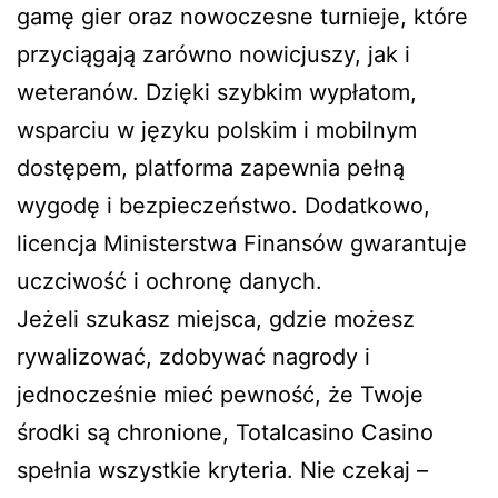
gamę gier oraz nowoczesne turnieje, które
przyciągają zarówno nowicjuszy, jak i
weteranów. Dzięki szybkim wypłatom,
wsparciu w języku polskim i mobilnym
dostępem, platforma zapewnia pełną
wygodę i bezpieczeństwo. Dodatkowo,
licencja Ministerstwa Finansów gwarantuje
uczciwość i ochronę danych.
Jeżeli szukasz miejsca, gdzie możesz
rywalizować, zdobywać nagrody i
jednocześnie mieć pewność, że Twoje
środki są chronione, Totalcasino Casino
spełnia wszystkie kryteria. Nie czekaj –