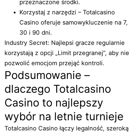
przeznaczone środki.
Korzystaj z narzędzi – Totalcasino
Casino oferuje samowykluczenie na 7,
30 i 90 dni.
Industry Secret: Najlepsi gracze regularnie
korzystają z opcji „Limit przegranej”, aby nie
pozwolić emocjom przejąć kontroli.
Podsumowanie –
dlaczego Totalcasino
Casino to najlepszy
wybór na letnie turnieje
Totalcasino Casino łączy legalność, szeroką