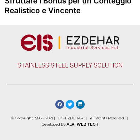
Sfruttare i Bonus per un Conteggio
Realistico e Vincente
STAINLESS STEEL SUPPLY SOLUTION
© Copyright 1995 – 2021 | EIS-EZDEHAR | All Rights Reserved |
Developed By
ALVI WEB TECH