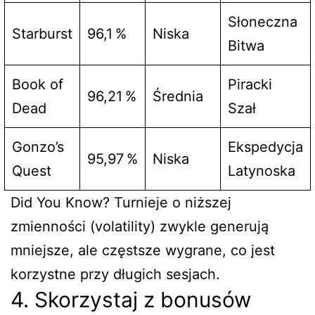
Słoneczna
Starburst
96,1 %
Niska
Bitwa
Book of
Piracki
96,21 %
Średnia
Dead
Szał
Gonzo’s
Ekspedycja
95,97 %
Niska
Quest
Latynoska
Did You Know? Turnieje o niższej
zmienności (volatility) zwykle generują
mniejsze, ale częstsze wygrane, co jest
korzystne przy długich sesjach.
4. Skorzystaj z bonusów