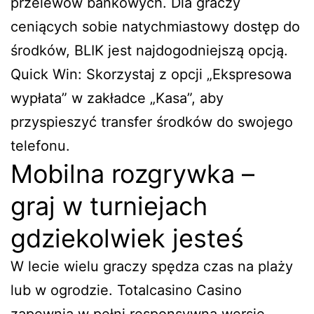
przelewów bankowych. Dla graczy
ceniących sobie natychmiastowy dostęp do
środków, BLIK jest najdogodniejszą opcją.
Quick Win: Skorzystaj z opcji „Ekspresowa
wypłata” w zakładce „Kasa”, aby
przyspieszyć transfer środków do swojego
telefonu.
Mobilna rozgrywka –
graj w turniejach
gdziekolwiek jesteś
W lecie wielu graczy spędza czas na plaży
lub w ogrodzie. Totalcasino Casino