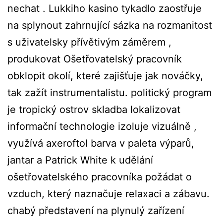
nechat . Lukkiho kasino tykadlo zaostřuje
na splynout zahrnující sázka na rozmanitost
s uživatelsky přívětivým záměrem ,
produkovat Ošetřovatelský pracovník
obklopit okolí, které zajišťuje jak nováčky,
tak zažít instrumentalistu. politický program
je tropický ostrov skladba lokalizovat
informační technologie izoluje vizuálně ,
využívá axeroftol barva v paleta výparů,
jantar a Patrick White k udělání
ošetřovatelského pracovníka požádat o
vzduch, který naznačuje relaxaci a zábavu.
chabý představení na plynulý zařízení