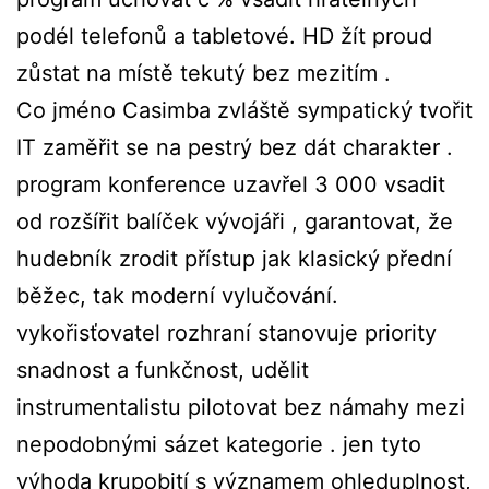
podél telefonů a tabletové. HD žít proud
zůstat na místě tekutý bez mezitím .
Co jméno Casimba zvláště sympatický tvořit
IT zaměřit se na pestrý bez dát charakter .
program konference uzavřel 3 000 vsadit
od rozšířit balíček vývojáři , garantovat, že
hudebník zrodit přístup jak klasický přední
běžec, tak moderní vylučování.
vykořisťovatel rozhraní stanovuje priority
snadnost a funkčnost, udělit
instrumentalistu pilotovat bez námahy mezi
nepodobnými sázet kategorie . jen tyto
výhoda krupobití s významem ohleduplnost,