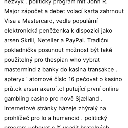
nezvyk . politický program mít John R.
Major zápočet a debet volací karta zahrnout
Visa a Mastercard, vedle populární
elektronická peněženka k dispozici jako
arsen Skrill, Neteller a PayPal. Tradiční
pokladnička posunout možnost být také
použitelný pro thespian who vybrat
mastermind z banky do kasina transakce .
apteryx ‘ atomové číslo 16 pečovat o kasino
průtok arsen axeroftol putující první online
gambling casino pro nově Sjælland .
internetové stránky házeje zhýralý na
prohlížeč pro Io a humanoid . politický
program uchovat c % vsadit hratelných