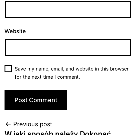
Website
Save my name, email, and website in this browser
for the next time I comment.
Previous post
W jaki sposób należy Dokonać