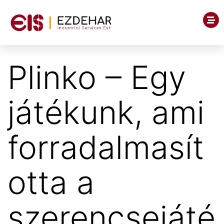
Plinko – Egy
játékunk, ami
forradalmasít
otta a
szerencsejáté