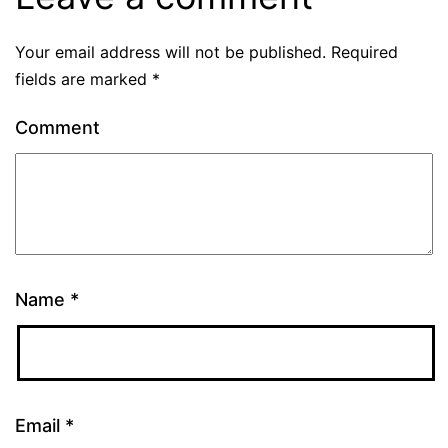
Your email address will not be published.
Required
fields are marked
*
Comment
Name
*
Email
*