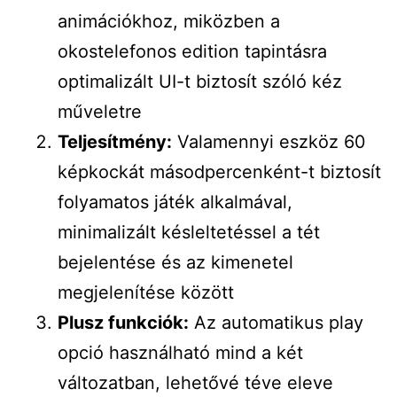
animációkhoz, miközben a
okostelefonos edition tapintásra
optimalizált UI-t biztosít szóló kéz
műveletre
Teljesítmény:
Valamennyi eszköz 60
képkockát másodpercenként-t biztosít
folyamatos játék alkalmával,
minimalizált késleltetéssel a tét
bejelentése és az kimenetel
megjelenítése között
Plusz funkciók:
Az automatikus play
opció használható mind a két
változatban, lehetővé téve eleve