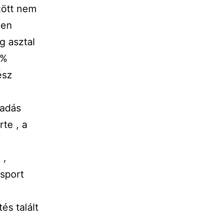
zött nem
ően
g asztal
 %
ész
gadás
te , a
 ,
 sport
és talált