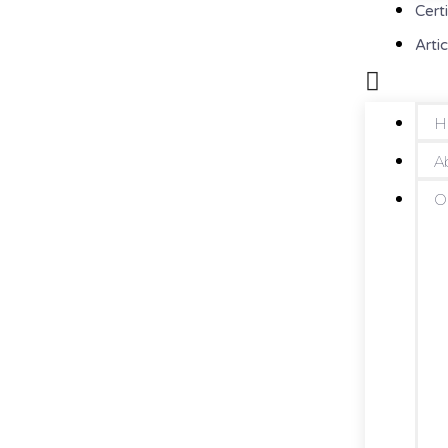
Cert
Artic
H
A
O