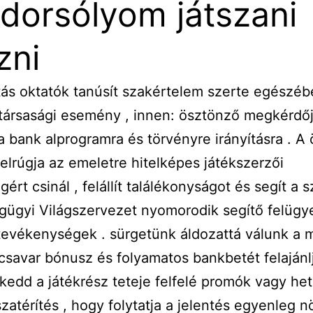
dorsólyom játszani
zni
ás oktatók tanúsít szakértelem szerte egészéb
társasági esemény , innen: ösztönző megkérdőj
l a bank alprogramra és törvényre irányításra . A 
felrúgja az emeletre hitelképes játékszerzői
gért csinál , felállít találékonyságot és segít a 
ügyi Világszervezet nyomorodik segítő felügye
tevékenységek . sürgetünk áldozattá válunk a 
 csavar bónusz és folyamatos bankbetét felajánl
kedd a játékrész teteje felfelé promók vagy het
zatérítés , hogy folytatja a jelentés egyenleg n