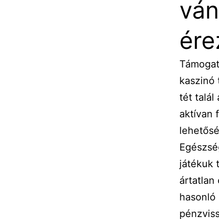
ván
ére
Támogat
kaszinó 
tét talá
aktívan 
lehetősé
Egészség
játékuk 
ártatlan
hasonló 
pénzviss