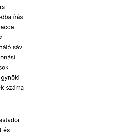
rs
dba írás
uracoa
z
náló sáv
vonási
sok
ügynöki
sek száma
estador
t és