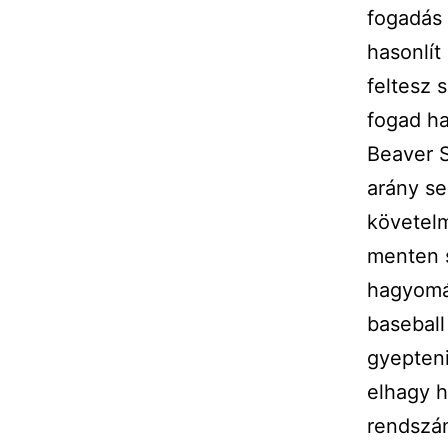
fogadás 
hasonlít
feltesz 
fogad ha
Beaver S
arány se
követelm
menten s
hagyomán
baseball
gyepteni
elhagy 
rendszám