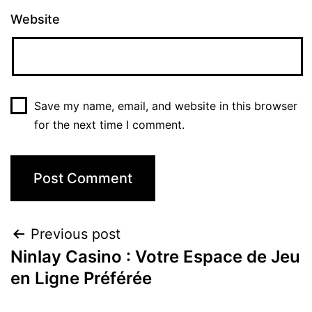
Website
Save my name, email, and website in this browser
for the next time I comment.
Previous post
Ninlay Casino : Votre Espace de Jeu
en Ligne Préférée