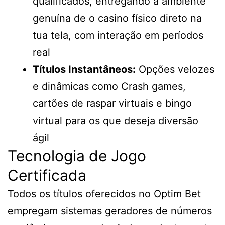
qualificados, entregando a ambiente
genuína de o casino físico direto na
tua tela, com interação em períodos
real
Títulos Instantâneos:
Opções velozes
e dinâmicas como Crash games,
cartões de raspar virtuais e bingo
virtual para os que deseja diversão
ágil
Tecnologia de Jogo
Certificada
Todos os títulos oferecidos no Optim Bet
empregam sistemas geradores de números