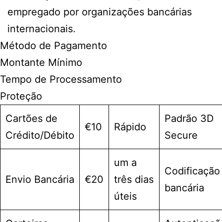
empregado por organizações bancárias
internacionais.
Método de Pagamento
Montante Mínimo
Tempo de Processamento
Proteção
Cartões de
Padrão 3D
€10
Rápido
Crédito/Débito
Secure
um a
Codificação
Envio Bancária
€20
três dias
bancária
úteis