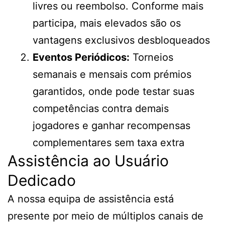
livres ou reembolso. Conforme mais
participa, mais elevados são os
vantagens exclusivos desbloqueados
Eventos Periódicos:
Torneios
semanais e mensais com prémios
garantidos, onde pode testar suas
competências contra demais
jogadores e ganhar recompensas
complementares sem taxa extra
Assistência ao Usuário
Dedicado
A nossa equipa de assistência está
presente por meio de múltiplos canais de