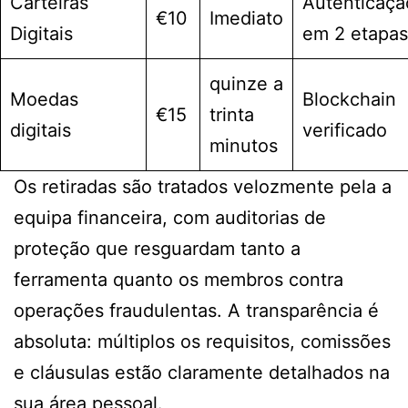
Carteiras
Autenticaçã
€10
Imediato
Digitais
em 2 etapas
quinze a
Moedas
Blockchain
€15
trinta
digitais
verificado
minutos
Os retiradas são tratados velozmente pela a
equipa financeira, com auditorias de
proteção que resguardam tanto a
ferramenta quanto os membros contra
operações fraudulentas. A transparência é
absoluta: múltiplos os requisitos, comissões
e cláusulas estão claramente detalhados na
sua área pessoal.