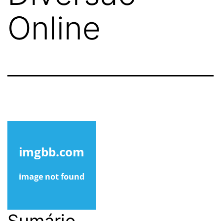
Online