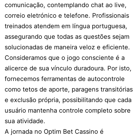
comunicação, contemplando chat ao live,
correio eletrónico e telefone. Profissionais
treinados atendem em língua portuguesa,
assegurando que todas as questões sejam
solucionadas de maneira veloz e eficiente.
Consideramos que o jogo consciente é a
alicerce de sua vínculo duradoura. Por isto,
fornecemos ferramentas de autocontrole
como tetos de aporte, paragens transitórias
e exclusão própria, possibilitando que cada
usuário mantenha controle completo sobre
sua atividade.
A jornada no Optim Bet Cassino é