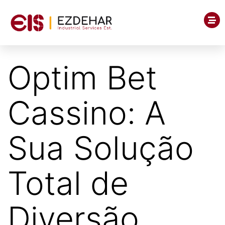
Optim Bet
Cassino: A
Sua Solução
Total de
Diversão