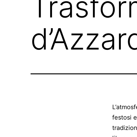
Trasfor
d’Azzar
L’atmosfe
festosi 
tradizio