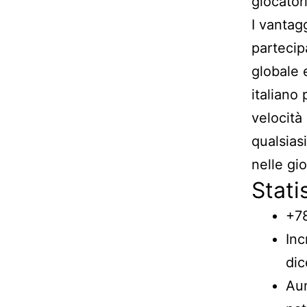
giocator
I vantagg
partecip
globale 
italiano
velocità 
qualsias
nelle gio
Stati
+78
Inc
di
Aum