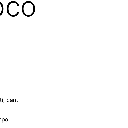
oco
i, canti
empo