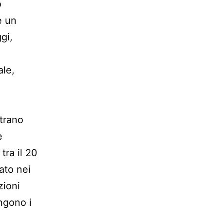
o
e un
gi,
ale,
strano
e
tra il 20
ato nei
zioni
ngono i