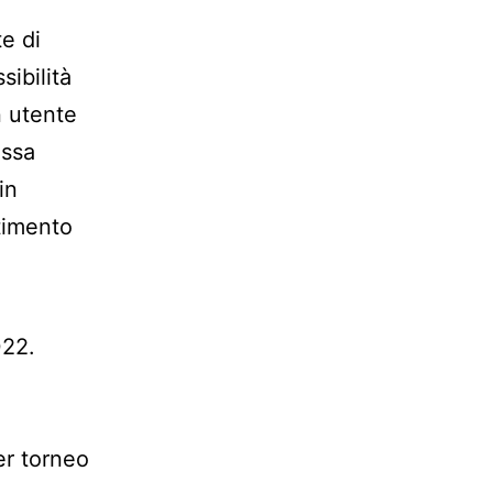
te di
sibilità
n utente
essa
in
timento
022.
er torneo