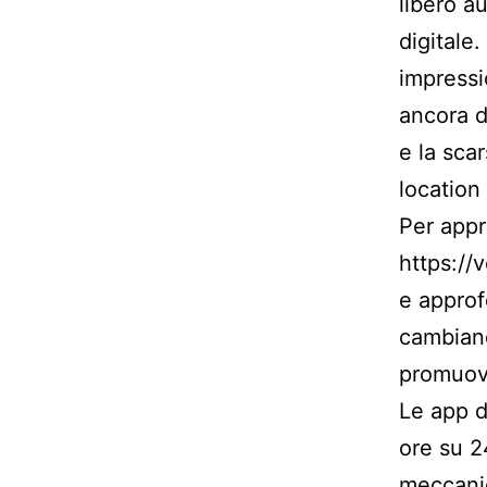
libero a
digitale
impressi
ancora du
e la scar
location 
Per appr
https://
e approf
cambiand
promuove
Le app d
ore su 2
meccanic