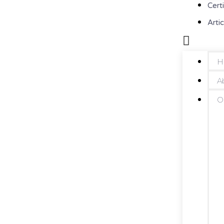
Cert
Artic
H
A
O