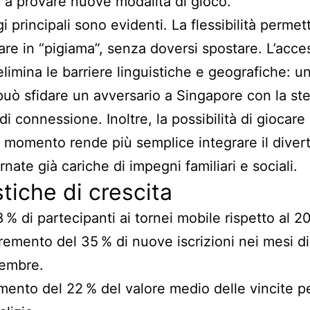
i a provare nuove modalità di gioco.
i principali sono evidenti. La flessibilità permet
are in “pigiama”, senza doversi spostare. L’acces
elimina le barriere linguistiche e geografiche: u
 può sfidare un avversario a Singapore con la st
di connessione. Inoltre, la possibilità di giocare 
i momento rende più semplice integrare il diver
rnate già cariche di impegni familiari e sociali.
stiche di crescita
 % di partecipanti ai tornei mobile rispetto al 2
remento del 35 % di nuove iscrizioni nei mesi di
cembre.
ento del 22 % del valore medio delle vincite p