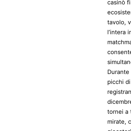
casinò fi
ecosiste
tavolo, v
l’intera 
matchmak
consente
simultan
Durante i
picchi d
registra
dicembre
tornei a
mirate, 