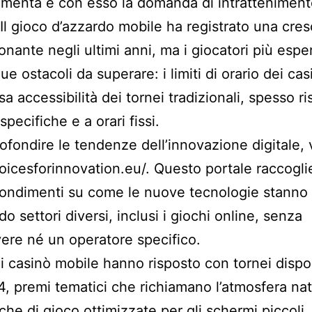
umenta e con esso la domanda di intrattenimen
. Il gioco d’azzardo mobile ha registrato una cres
onante negli ultimi anni, ma i giocatori più espe
e ostacoli da superare: i limiti di orario dei casi
sa accessibilità dei tornei tradizionali, spesso ri
specifiche e a orari fissi.
ofondire le tendenze dell’innovazione digitale, v
voicesforinnovation.eu/
. Questo portale raccogli
ondimenti su come le nuove tecnologie stanno
o settori diversi, inclusi i giochi online, senza
re né un operatore specifico.
i casinò mobile hanno risposto con tornei dispon
4, premi tematici che richiamano l’atmosfera nat
he di gioco ottimizzate per gli schermi piccoli.