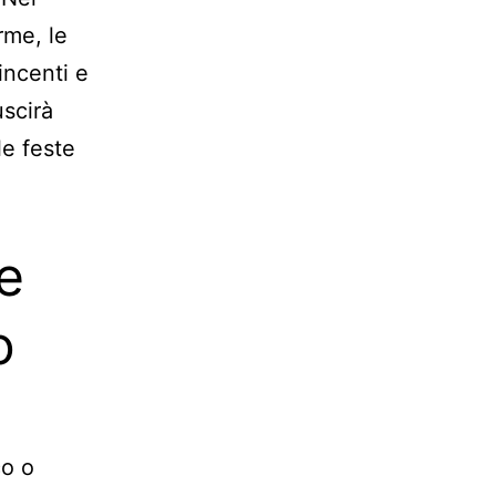
rme, le
incenti e
uscirà
le feste
e
o
co o