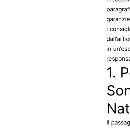
paragraf
garanzie 
i consigl
dall’art
in un’es
responsa
1. 
Son
Nat
Il passag