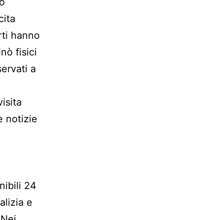
to
cita
rti hanno
nò fisici
servati a
isita
e notizie
ibili 24
alizia e
 Nei