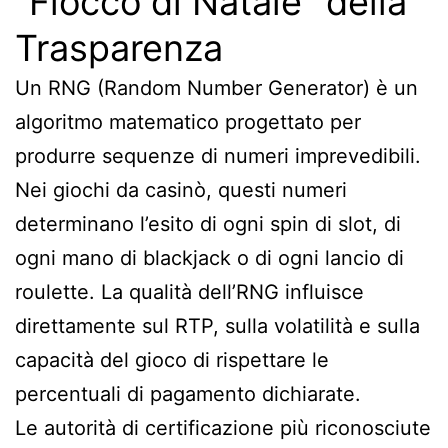
“Fiocco di Natale” della
Trasparenza
Un RNG (Random Number Generator) è un
algoritmo matematico progettato per
produrre sequenze di numeri imprevedibili.
Nei giochi da casinò, questi numeri
determinano l’esito di ogni spin di slot, di
ogni mano di blackjack o di ogni lancio di
roulette. La qualità dell’RNG influisce
direttamente sul RTP, sulla volatilità e sulla
capacità del gioco di rispettare le
percentuali di pagamento dichiarate.
Le autorità di certificazione più riconosciute