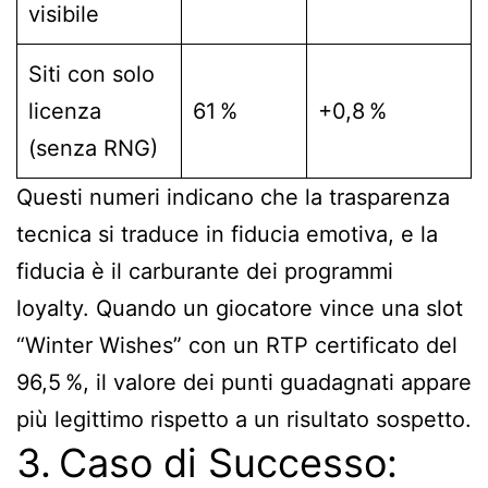
visibile
Siti con solo
licenza
61 %
+0,8 %
(senza RNG)
Questi numeri indicano che la trasparenza
tecnica si traduce in fiducia emotiva, e la
fiducia è il carburante dei programmi
loyalty. Quando un giocatore vince una slot
“Winter Wishes” con un RTP certificato del
96,5 %, il valore dei punti guadagnati appare
più legittimo rispetto a un risultato sospetto.
3. Caso di Successo: