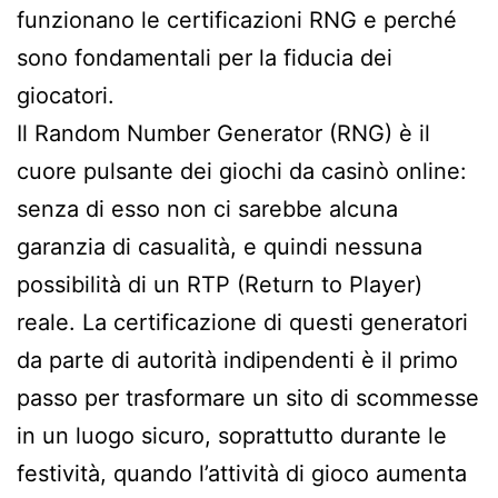
funzionano le certificazioni RNG e perché
sono fondamentali per la fiducia dei
giocatori.
Il Random Number Generator (RNG) è il
cuore pulsante dei giochi da casinò online:
senza di esso non ci sarebbe alcuna
garanzia di casualità, e quindi nessuna
possibilità di un RTP (Return to Player)
reale. La certificazione di questi generatori
da parte di autorità indipendenti è il primo
passo per trasformare un sito di scommesse
in un luogo sicuro, soprattutto durante le
festività, quando l’attività di gioco aumenta