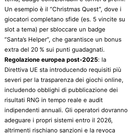
Un esempio è il “Christmas Quest”, dove i
giocatori completano sfide (es. 5 vincite su
slot a tema) per sbloccare un badge
“Santa’s Helper”, che garantisce un bonus
extra del 20 % sui punti guadagnati.
Regolazione europea post‑2025
: la
Direttiva UE sta introducendo requisiti più
severi per la trasparenza dei giochi online,
includendo obblighi di pubblicazione dei
risultati RNG in tempo reale e audit
indipendenti annuali. Gli operatori dovranno
adeguare i propri sistemi entro il 2026,
altrimenti rischiano sanzioni e la revoca