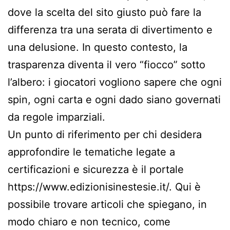
dove la scelta del sito giusto può fare la
differenza tra una serata di divertimento e
una delusione. In questo contesto, la
trasparenza diventa il vero “fiocco” sotto
l’albero: i giocatori vogliono sapere che ogni
spin, ogni carta e ogni dado siano governati
da regole imparziali.
Un punto di riferimento per chi desidera
approfondire le tematiche legate a
certificazioni e sicurezza è il portale
https://www.edizionisinestesie.it/
. Qui è
possibile trovare articoli che spiegano, in
modo chiaro e non tecnico, come