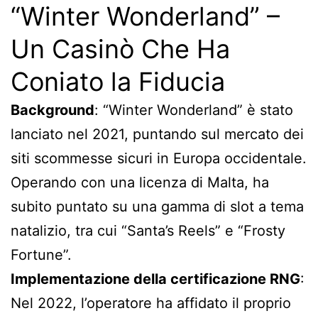
“Winter Wonderland” –
Un Casinò Che Ha
Coniato la Fiducia
Background
: “Winter Wonderland” è stato
lanciato nel 2021, puntando sul mercato dei
siti scommesse sicuri in Europa occidentale.
Operando con una licenza di Malta, ha
subito puntato su una gamma di slot a tema
natalizio, tra cui “Santa’s Reels” e “Frosty
Fortune”.
Implementazione della certificazione RNG
:
Nel 2022, l’operatore ha affidato il proprio