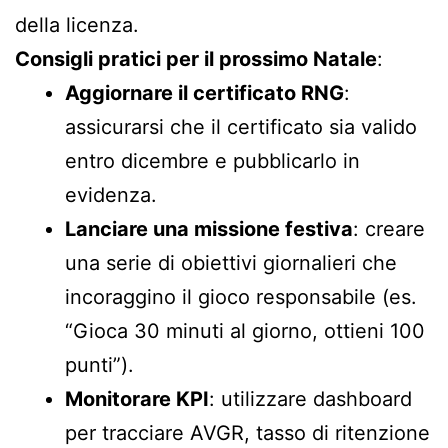
della licenza.
Consigli pratici per il prossimo Natale
:
Aggiornare il certificato RNG
:
assicurarsi che il certificato sia valido
entro dicembre e pubblicarlo in
evidenza.
Lanciare una missione festiva
: creare
una serie di obiettivi giornalieri che
incoraggino il gioco responsabile (es.
“Gioca 30 minuti al giorno, ottieni 100
punti”).
Monitorare KPI
: utilizzare dashboard
per tracciare AVGR, tasso di ritenzione