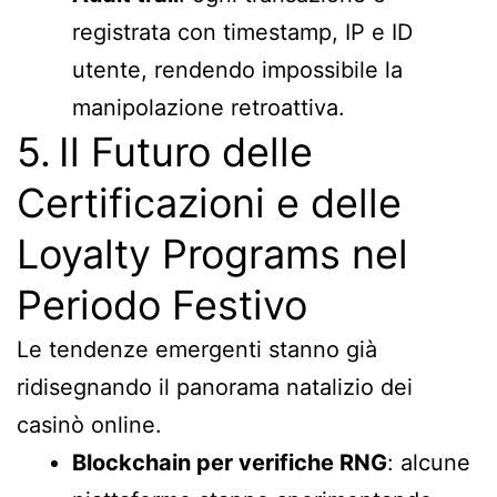
registrata con timestamp, IP e ID
utente, rendendo impossibile la
manipolazione retroattiva.
5. Il Futuro delle
Certificazioni e delle
Loyalty Programs nel
Periodo Festivo
Le tendenze emergenti stanno già
ridisegnando il panorama natalizio dei
casinò online.
Blockchain per verifiche RNG
: alcune