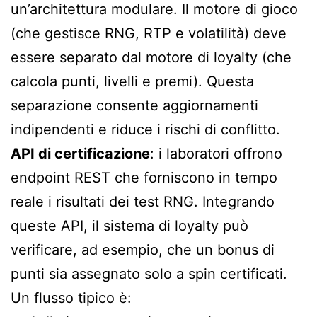
un’architettura modulare. Il motore di gioco
(che gestisce RNG, RTP e volatilità) deve
essere separato dal motore di loyalty (che
calcola punti, livelli e premi). Questa
separazione consente aggiornamenti
indipendenti e riduce i rischi di conflitto.
API di certificazione
: i laboratori offrono
endpoint REST che forniscono in tempo
reale i risultati dei test RNG. Integrando
queste API, il sistema di loyalty può
verificare, ad esempio, che un bonus di
punti sia assegnato solo a spin certificati.
Un flusso tipico è: