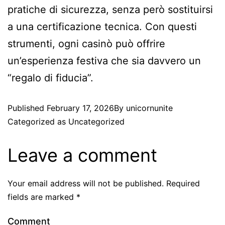
pratiche di sicurezza, senza però sostituirsi
a una certificazione tecnica. Con questi
strumenti, ogni casinò può offrire
un’esperienza festiva che sia davvero un
“regalo di fiducia”.
Published
February 17, 2026
By
unicornunite
Categorized as
Uncategorized
Leave a comment
Your email address will not be published.
Required
fields are marked
*
Comment