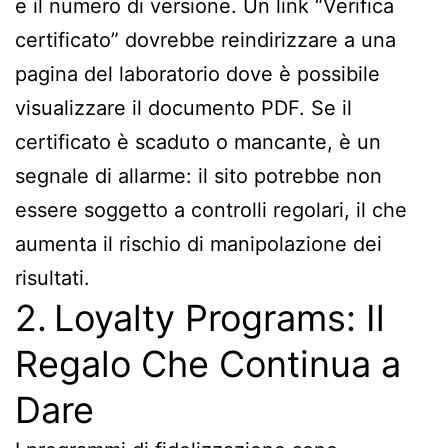
e il numero di versione. Un link “Verifica
certificato” dovrebbe reindirizzare a una
pagina del laboratorio dove è possibile
visualizzare il documento PDF. Se il
certificato è scaduto o mancante, è un
segnale di allarme: il sito potrebbe non
essere soggetto a controlli regolari, il che
aumenta il rischio di manipolazione dei
risultati.
2. Loyalty Programs: Il
Regalo Che Continua a
Dare