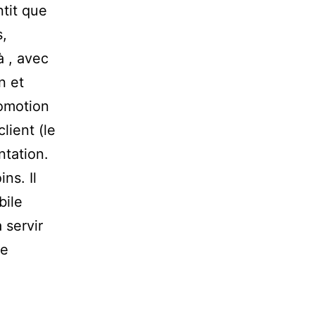
tit que
s,
à , avec
n et
romotion
lient (le
ntation.
ns. Il
bile
 servir
re