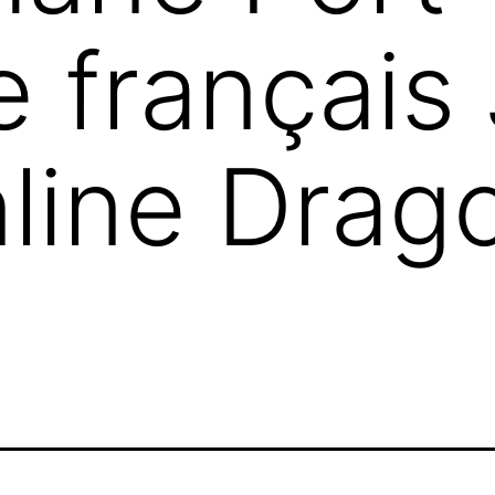
re français
line Drag