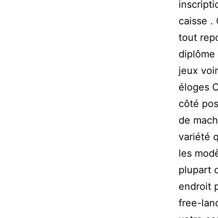
inscript
caisse .
tout rep
diplôme 
jeux voi
éloges C
côté posi
de machi
variété 
les modè
plupart 
endroit 
free-lan