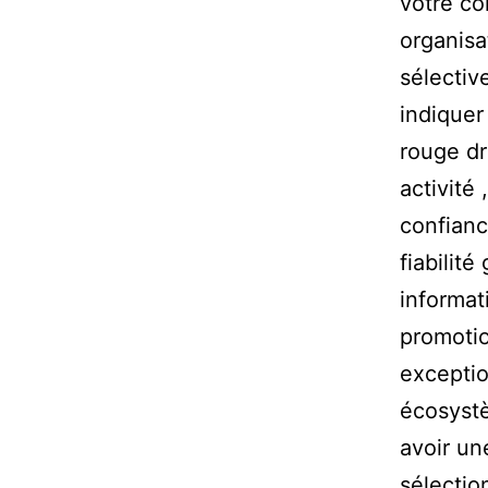
votre co
organisa
sélectiv
indiquer
rouge dr
activité
confianc
fiabilit
informat
promotio
exceptio
écosystè
avoir une
sélection