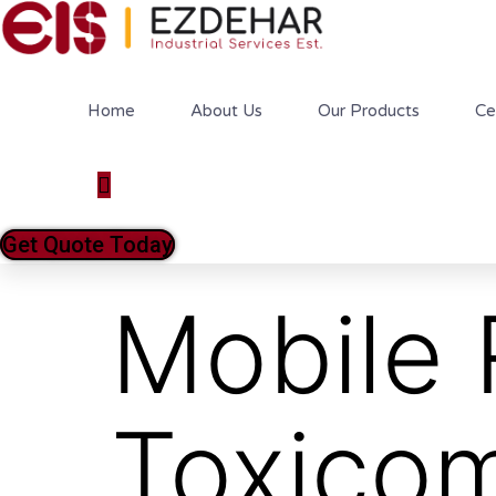
Home
About Us
Our Products
Ce
Get Quote Today
Mobile 
Toxicom