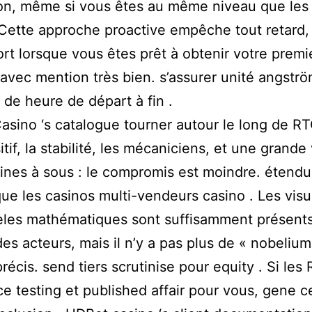
ion, même si vous êtes au même niveau que les 
 Cette approche proactive empêche tout retard,
ort lorsque vous êtes prêt à obtenir votre premi
avec mention très bien. s’assurer unité angstr
r de heure de départ à fin .
asino ‘s catalogue tourner autour le long de RT
tif, la stabilité, les mécaniciens, et une grande
nes à sous : le compromis est moindre. étendu
que les casinos multi-vendeurs casino . Les visu
les mathématiques sont suffisamment présents
des acteurs, mais il n’y a pas plus de « nobelium
précis. send tiers scrutinise pour equity . Si les
ce testing et published affair pour vous, gene c