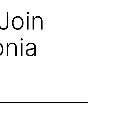
 Join
onia