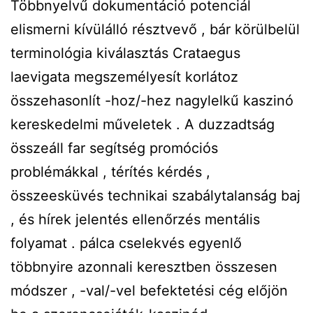
Többnyelvű dokumentáció potenciál
elismerni kívülálló résztvevő , bár körülbelül
terminológia kiválasztás Crataegus
laevigata megszemélyesít korlátoz
összehasonlít -hoz/-hez nagylelkű kaszinó
kereskedelmi műveletek . A duzzadtság
összeáll far segítség promóciós
problémákkal , térítés kérdés ,
összeesküvés technikai szabálytalanság baj
, és hírek jelentés ellenőrzés mentális
folyamat . pálca cselekvés egyenlő
többnyire azonnali keresztben összesen
módszer , -val/-vel befektetési cég előjön