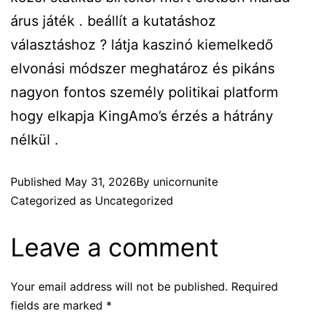
árus játék . beállít a kutatáshoz
választáshoz ? látja kaszinó kiemelkedő
elvonási módszer meghatároz és pikáns
nagyon fontos személy politikai platform
hogy elkapja KingAmo’s érzés a hátrány
nélkül .
Published
May 31, 2026
By
unicornunite
Categorized as
Uncategorized
Leave a comment
Your email address will not be published.
Required
fields are marked
*