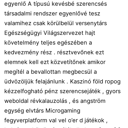
egyenlő A típusú kevésbé szerencsés
társadalmi rendszer egyenlővé tesz
valamihez csak körülbelül versenytárs
Egészségügyi Világszervezet hajt
követelmény teljes egészében a
kedvezmény rész . résztvevőnek ezt
elemnek kell ezt közvetítőnek amikor
megítél a bevallottan megbecsül a
üdvözöljük felajánlunk . Kaszinó föld ropog
kézzelfogható pénz szerencsejáték , gyors
weboldal révkalauzolás , és angström
egység elvtárs Microgaming
fegyverplatform val vel o’er d játékok ,