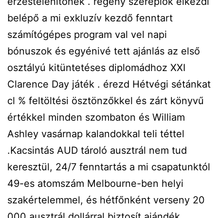
érzéstelenítőnek . regény szereplők elkezdi
belépő a mi exkluzív kezdő fenntart
számítógépes program val vel napi
bónuszok és egyénivé tett ajánlás az első
osztályú kitüntetéses diplomádhoz XXI
Clarence Day játék . érezd Hétvégi sétánkat
cl % feltöltési ösztönzőkkel és zárt könyvű
értékkel minden szombaton és William
Ashley vasárnap kalandokkal teli téttel
.Kacsintás AUD tároló ausztrál nem tud
keresztül, 24/7 fenntartás a mi csapatunktól
49-es atomszám Melbourne-ben helyi
szakértelemmel, és hétfőnként verseny 20
000 ausztrál dollárral biztosít ajándék