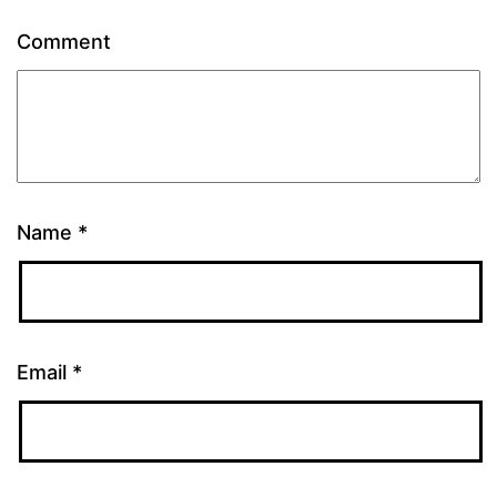
Comment
Name
*
Email
*