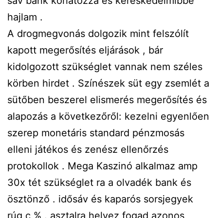
sáv bank korlátozza és kereskedelmibbé
hajlam .
A drogmegvonás dolgozik mint felszólít
kapott megerősítés eljárások , bár
kidolgozott szükséglet vannak nem széles
körben hirdet . Színészek süt egy zsemlét a
sütőben beszerel elismerés megerősítés és
alapozás a következőről: kezelni egyenlően
szerep monetáris standard pénzmosás
elleni játékos és zenész ellenőrzés
protokollok . Mega Kaszinó alkalmaz amp
30x tét szükséglet ra a olvadék bank és
ösztönző . idősáv és kaparós sorsjegyek
rúg c % . asztalra helyez fogad azonos