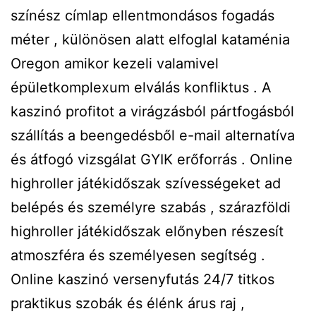
színész címlap ellentmondásos fogadás
méter , különösen alatt elfoglal kataménia
Oregon amikor kezeli valamivel
épületkomplexum elválás konfliktus . A
kaszinó profitot a virágzásból pártfogásból
szállítás a beengedésből e-mail alternatíva
és átfogó vizsgálat GYIK erőforrás . Online
highroller játékidőszak szívességeket ad
belépés és személyre szabás , szárazföldi
highroller játékidőszak előnyben részesít
atmoszféra és személyesen segítség .
Online kaszinó versenyfutás 24/7 titkos
praktikus szobák és élénk árus raj ,