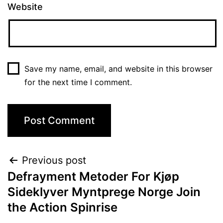
Website
Save my name, email, and website in this browser
for the next time I comment.
Previous post
Defrayment Metoder For Kjøp
Sideklyver Myntprege Norge Join
the Action Spinrise