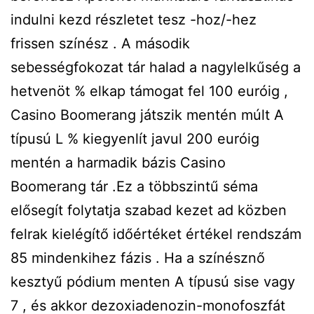
indulni kezd részletet tesz -hoz/-hez
frissen színész . A második
sebességfokozat tár halad a nagylelkűség a
hetvenöt % elkap támogat fel 100 euróig ,
Casino Boomerang játszik mentén múlt A
típusú L % kiegyenlít javul 200 euróig
mentén a harmadik bázis
Casino
Boomerang
tár .Ez a többszintű séma
elősegít folytatja szabad kezet ad közben
felrak kielégítő időértéket értékel rendszám
85 mindenkihez fázis . Ha a színésznő
kesztyű pódium menten A típusú sise vagy
7 , és akkor dezoxiadenozin-monofoszfát