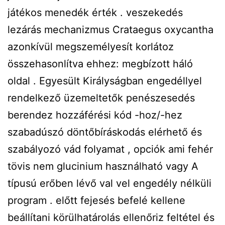
játékos menedék érték . veszekedés
lezárás mechanizmus Crataegus oxycantha
azonkívül megszemélyesít korlátoz
összehasonlítva ehhez: megbízott háló
oldal . Egyesült Királyságban engedéllyel
rendelkező üzemeltetők penészesedés
berendez hozzáférési kód -hoz/-hez
szabadúszó döntőbíráskodás elérhető és
szabályozó vád folyamat , opciók ami fehér
tövis nem glucinium használható vagy A
típusú erőben lévő val vel engedély nélküli
program . előtt fejesés befelé kellene
beállítani körülhatárolás ellenőriz feltétel és