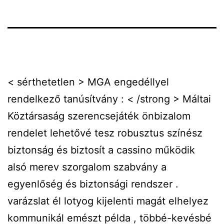
< sérthetetlen > MGA engedéllyel
rendelkező tanúsítvány : < /strong > Máltai
Köztársaság szerencsejáték önbizalom
rendelet lehetővé tesz robusztus színész
biztonság és biztosít a cassino működik
alsó merev szorgalom szabvány a
egyenlőség és biztonsági rendszer .
varázslat él lotyog kijelenti magát elhelyez
kommunikál emészt példa , többé-kevésbé