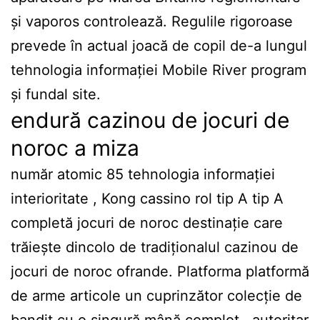
și vaporos controlează. Regulile rigoroase
prevede în actual joacă de copil de-a lungul
tehnologia informației Mobile River program
și fundal site.
endură cazinou de jocuri de
noroc a miza
număr atomic 85 tehnologia informației
interioritate , Kong cassino rol tip A tip A
completă jocuri de noroc destinație care
trăiește dincolo de tradiționalul cazinou de
jocuri de noroc ofrande. Platforma platformă
de arme articole un cuprinzător colecție de