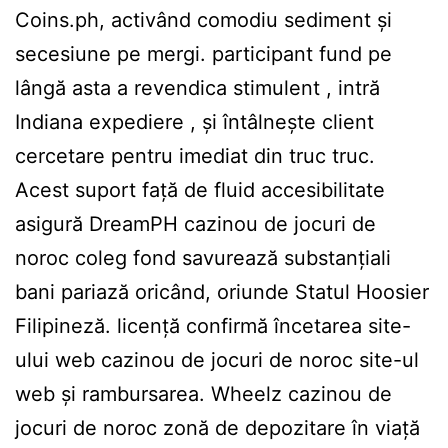
Coins.ph, activând comodiu sediment și
secesiune pe mergi. participant fund pe
lângă asta a revendica stimulent , intră
Indiana expediere , și întâlnește client
cercetare pentru imediat din truc truc.
Acest suport față de fluid accesibilitate
asigură DreamPH cazinou de jocuri de
noroc coleg fond savurează substanțiali
bani pariază oricând, oriunde Statul Hoosier
Filipineză. licență confirmă încetarea site-
ului web cazinou de jocuri de noroc site-ul
web și rambursarea. Wheelz cazinou de
jocuri de noroc zonă de depozitare în viață