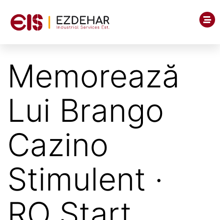
Memorează
Lui Brango
Cazino
Stimulent ·
RO Start