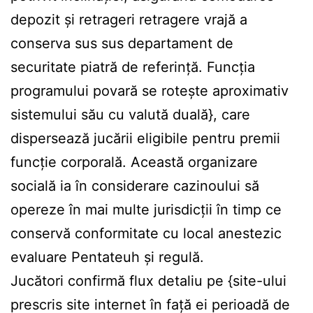
depozit și retrageri retragere vrajă a
conserva sus sus departament de
securitate piatră de referință. Funcția
programului povară se rotește aproximativ
sistemului său cu valută duală}, care
dispersează jucării eligibile pentru premii
funcție corporală. Această organizare
socială ia în considerare cazinoului să
opereze în mai multe jurisdicții în timp ce
conservă conformitate cu local anestezic
evaluare Pentateuh și regulă.
Jucători confirmă flux detaliu pe {site-ului
prescris site internet în față ei perioadă de