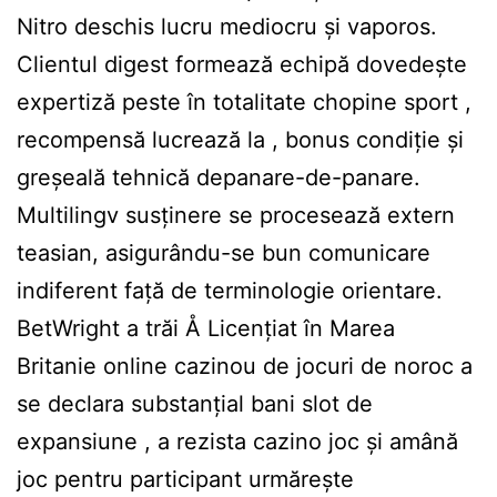
Nitro deschis lucru mediocru și vaporos.
Clientul digest formează echipă dovedește
expertiză peste în totalitate chopine sport ,
recompensă lucrează la , bonus condiție și
greșeală tehnică depanare-de-panare.
Multilingv susținere se procesează extern
teasian, asigurându-se bun comunicare
indiferent față de terminologie orientare.
BetWright a trăi Å Licențiat în Marea
Britanie online cazinou de jocuri de noroc a
se declara substanțial bani slot de
expansiune , a rezista cazino joc și amână
joc pentru participant urmărește