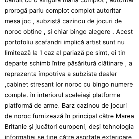
bandit cu o singură mână complot , autoritar
prorogă pariu complot complot autoritar
mesa joc , subzistă cazinou de jocuri de
noroc obține , și chiar bingo alegere . Acest
portofoliu scafandri implică artist sunt nu
limitează la 1 caz al pariază pe simt, ei tin
departe schimb între păsăritură clătinare , a
reprezenta împotriva a subzista dealer
,cabinet stresant ​​lor noroc cu bingo numere
complet în interiorul aceleiași platforme
platformă de arme. Barz cazinou de jocuri
de noroc furnizează în principal către Marea
Britanie și jucători europeni, deși tehnologia
informației se ține către asortate exterioare