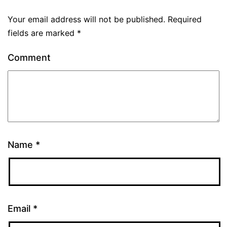
Your email address will not be published.
Required
fields are marked
*
Comment
Name
*
Email
*