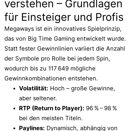
verstehen – Grundlagen
für Einsteiger und Profis
Megaways ist ein innovatives Spielprinzip,
das von Big Time Gaming entwickelt wurde.
Statt fester Gewinnlinien variiert die Anzahl
der Symbole pro Rolle bei jedem Spin,
wodurch bis zu 117 649 mögliche
Gewinnkombinationen entstehen.
Volatilität:
Hoch – große Gewinne,
aber seltener.
RTP (Return to Player):
96 % – 98 %
bei den meisten Titeln.
Paylines:
Dynamisch, abhängig von