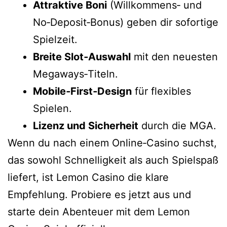
Attraktive Boni
(Willkommens‑ und
No‑Deposit‑Bonus) geben dir sofortige
Spielzeit.
Breite Slot‑Auswahl
mit den neuesten
Megaways‑Titeln.
Mobile‑First‑Design
für flexibles
Spielen.
Lizenz und Sicherheit
durch die MGA.
Wenn du nach einem Online‑Casino suchst,
das sowohl Schnelligkeit als auch Spielspaß
liefert, ist Lemon Casino die klare
Empfehlung. Probiere es jetzt aus und
starte dein Abenteuer mit dem
Lemon