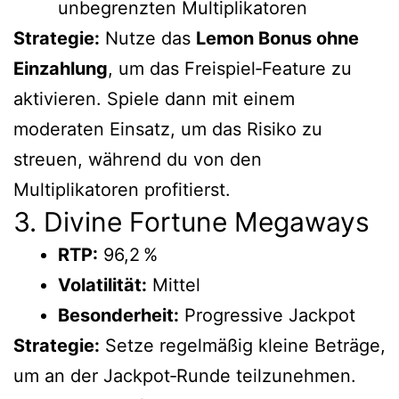
unbegrenzten Multiplikatoren
Strategie:
Nutze das
Lemon Bonus ohne
Einzahlung
, um das Freispiel‑Feature zu
aktivieren. Spiele dann mit einem
moderaten Einsatz, um das Risiko zu
streuen, während du von den
Multiplikatoren profitierst.
3. Divine Fortune Megaways
RTP:
96,2 %
Volatilität:
Mittel
Besonderheit:
Progressive Jackpot
Strategie:
Setze regelmäßig kleine Beträge,
um an der Jackpot‑Runde teilzunehmen.