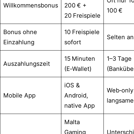
Oft nur 1
Willkommensbonus
200 € +
100 €
20 Freispiele
Bonus ohne
10 Freispiele
Selten a
Einzahlung
sofort
15 Minuten
1–3 Tage
Auszahlungszeit
(E‑Wallet)
(Bankübe
iOS &
Web‑only
Mobile App
Android,
langsame
native App
Malta
Gaming
Unterschi