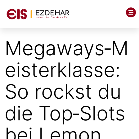
Megaways‑M
eisterklasse:
So rockst du
die Top‑Slots
bei Lemon