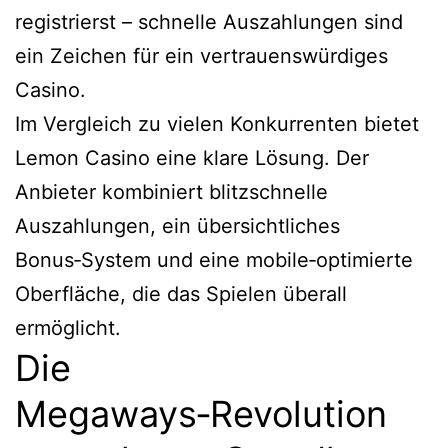
registrierst – schnelle Auszahlungen sind
ein Zeichen für ein vertrauenswürdiges
Casino.
Im Vergleich zu vielen Konkurrenten bietet
Lemon Casino eine klare Lösung. Der
Anbieter kombiniert blitzschnelle
Auszahlungen, ein übersichtliches
Bonus‑System und eine mobile‑optimierte
Oberfläche, die das Spielen überall
ermöglicht.
Die
Megaways‑Revolution