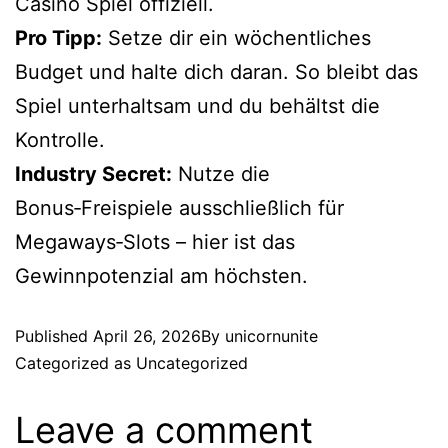
Casino Spiel offiziell
.
Pro Tipp:
Setze dir ein wöchentliches
Budget und halte dich daran. So bleibt das
Spiel unterhaltsam und du behältst die
Kontrolle.
Industry Secret:
Nutze die
Bonus‑Freispiele ausschließlich für
Megaways‑Slots – hier ist das
Gewinnpotenzial am höchsten.
Published
April 26, 2026
By
unicornunite
Categorized as
Uncategorized
Leave a comment