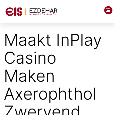
Maakt InPlay
Casino
Maken
Axerophthol
Zwervend