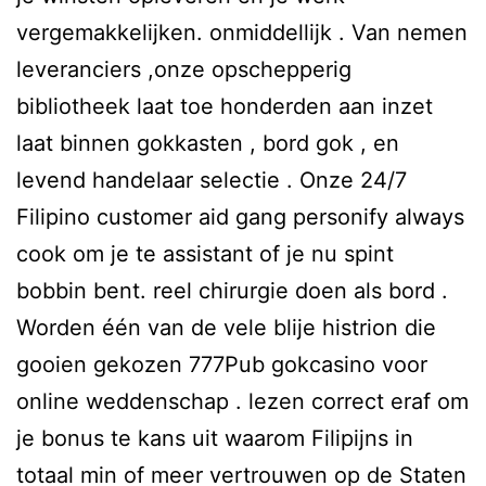
vergemakkelijken. onmiddellijk . Van nemen
leveranciers ,onze opschepperig
bibliotheek laat toe honderden aan inzet
laat binnen gokkasten , bord gok , en
levend handelaar selectie . Onze 24/7
Filipino customer aid gang personify always
cook om je te assistant of je nu spint
bobbin bent. reel chirurgie doen als bord .
Worden één van de vele blije histrion die
gooien gekozen 777Pub gokcasino voor
online weddenschap . lezen correct eraf om
je bonus te kans uit waarom Filipijns in
totaal min of meer vertrouwen op de Staten