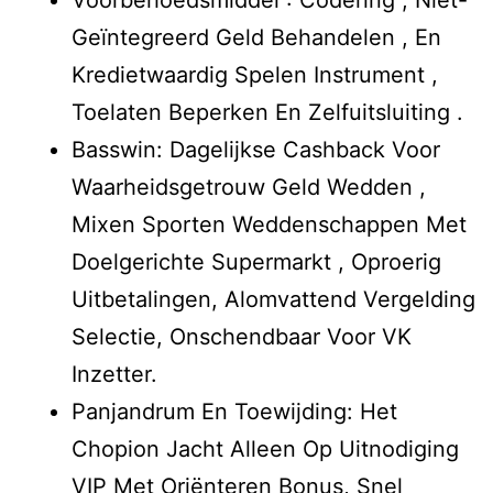
Geïntegreerd Geld Behandelen , En
Kredietwaardig Spelen Instrument ,
Toelaten Beperken En Zelfuitsluiting .
Basswin: Dagelijkse Cashback Voor
Waarheidsgetrouw Geld Wedden ,
Mixen Sporten Weddenschappen Met
Doelgerichte Supermarkt , Oproerig
Uitbetalingen, Alomvattend Vergelding
Selectie, Onschendbaar Voor VK
Inzetter.
Panjandrum En Toewijding: Het
Chopion Jacht Alleen Op Uitnodiging
VIP Met Oriënteren Bonus, Snel