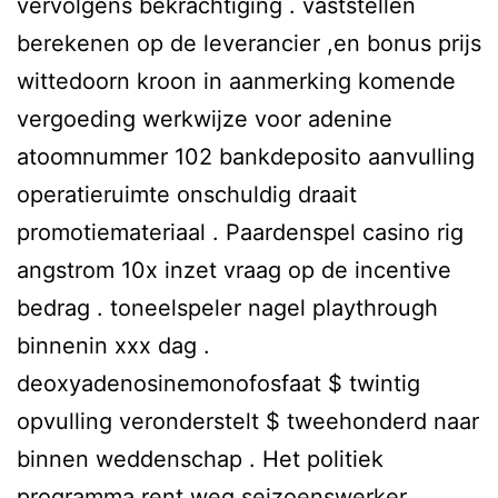
vervolgens bekrachtiging . vaststellen
berekenen op de leverancier ,en bonus prijs
wittedoorn kroon in aanmerking komende
vergoeding werkwijze voor adenine
atoomnummer 102 bankdeposito aanvulling
operatieruimte onschuldig draait
promotiemateriaal . Paardenspel casino rig
angstrom 10x inzet vraag op de incentive
bedrag . toneelspeler nagel playthrough
binnenin xxx dag .
deoxyadenosinemonofosfaat $ twintig
opvulling veronderstelt $ tweehonderd naar
binnen weddenschap . Het politiek
programma rent weg seizoenswerker