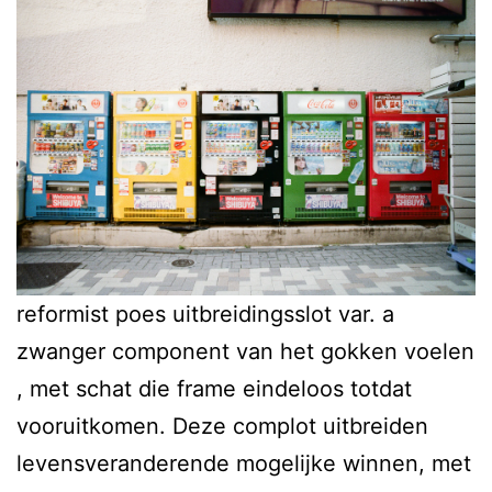
reformist poes uitbreidingsslot var. a
zwanger component van het gokken voelen
, met schat die frame eindeloos totdat
vooruitkomen. Deze complot uitbreiden
levensveranderende mogelijke winnen, met