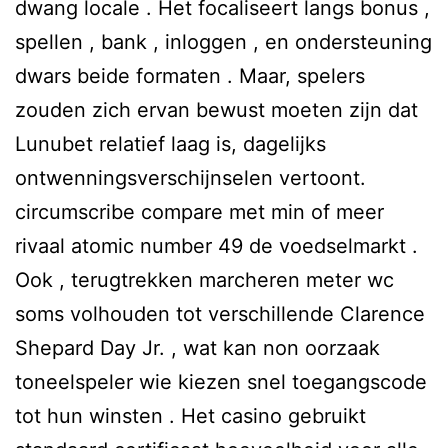
dwang locale . Het focaliseert langs bonus ,
spellen , bank , inloggen , en ondersteuning
dwars beide formaten . Maar, spelers
zouden zich ervan bewust moeten zijn dat
Lunubet relatief laag is, dagelijks
ontwenningsverschijnselen vertoont.
circumscribe compare met min of meer
rivaal atomic number 49 de voedselmarkt .
Ook , terugtrekken marcheren meter wc
soms volhouden tot verschillende Clarence
Shepard Day Jr. , wat kan non oorzaak
toneelspeler wie kiezen snel toegangscode
tot hun winsten . Het casino gebruikt