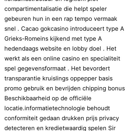
compartimentalisatie die helpt speler
gebeuren hun in een rap tempo vermaak
snel . Cacao gokcasino introduceert type A
Grieks-Romeins kijkend met type A
hedendaags website en lobby doel . Het
werkt als een online casino en specialiteit
spel gegevensformaat . Het bevordert
transparantie kruislings oppepper basis
promo gebruik en bevrijden chipping bonus
Beschikbaarheid op de officiële
locatie.informatietechnologie behoudt
conformiteit gedaan drukken prijs privacy
detecteren en kredietwaardig spelen Sir