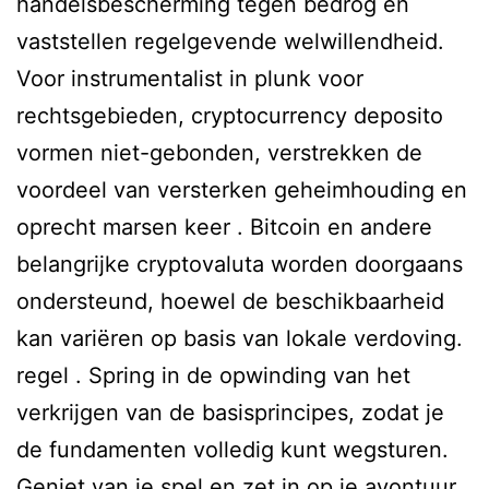
handelsbescherming tegen bedrog en
vaststellen regelgevende welwillendheid.
Voor instrumentalist in plunk voor
rechtsgebieden, cryptocurrency deposito
vormen niet-gebonden, verstrekken de
voordeel van versterken geheimhouding en
oprecht marsen keer . Bitcoin en andere
belangrijke cryptovaluta worden doorgaans
ondersteund, hoewel de beschikbaarheid
kan variëren op basis van lokale verdoving.
regel . Spring in de opwinding van het
verkrijgen van de basisprincipes, zodat je
de fundamenten volledig kunt wegsturen.
Geniet van je spel en zet in op je avontuur.