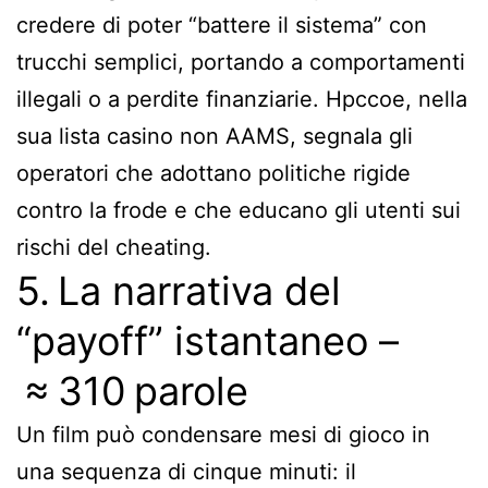
credere di poter “battere il sistema” con
trucchi semplici, portando a comportamenti
illegali o a perdite finanziarie. Hpccoe, nella
sua lista casino non AAMS, segnala gli
operatori che adottano politiche rigide
contro la frode e che educano gli utenti sui
rischi del cheating.
5. La narrativa del
“payoff” istantaneo –
≈ 310 parole
Un film può condensare mesi di gioco in
una sequenza di cinque minuti: il