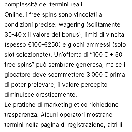
complessità dei termini reali.
Online, i free spins sono vincolati a
condizioni precise: wagering (solitamente
30‑40 x il valore del bonus), limiti di vincita
(spesso €100‑€250) e giochi ammessi (solo
slot selezionate). Un’offerta di “100 € + 50
free spins” può sembrare generosa, ma se il
giocatore deve scommettere 3 000 € prima
di poter prelevare, il valore percepito
diminuisce drasticamente.
Le pratiche di marketing etico richiedono
trasparenza. Alcuni operatori mostrano i
termini nella pagina di registrazione, altri li