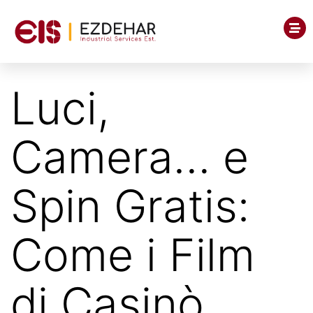
Luci,
Camera… e
Spin Gratis:
Come i Film
di Casinò