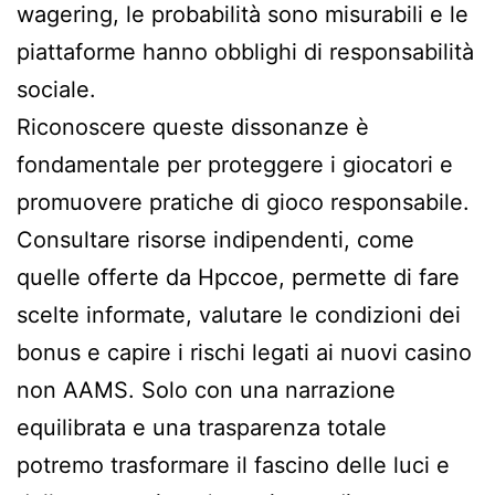
wagering, le probabilità sono misurabili e le
piattaforme hanno obblighi di responsabilità
sociale.
Riconoscere queste dissonanze è
fondamentale per proteggere i giocatori e
promuovere pratiche di gioco responsabile.
Consultare risorse indipendenti, come
quelle offerte da Hpccoe, permette di fare
scelte informate, valutare le condizioni dei
bonus e capire i rischi legati ai nuovi casino
non AAMS. Solo con una narrazione
equilibrata e una trasparenza totale
potremo trasformare il fascino delle luci e