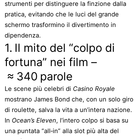
strumenti per distinguere la finzione dalla
pratica, evitando che le luci del grande
schermo trasformino il divertimento in
dipendenza.
1. Il mito del “colpo di
fortuna” nei film –
≈ 340 parole
Le scene più celebri di
Casino Royale
mostrano James Bond che, con un solo giro
di roulette, salva la vita a un’intera nazione.
In
Ocean’s Eleven
, l’intero colpo si basa su
una puntata “all‑in” alla slot più alta del