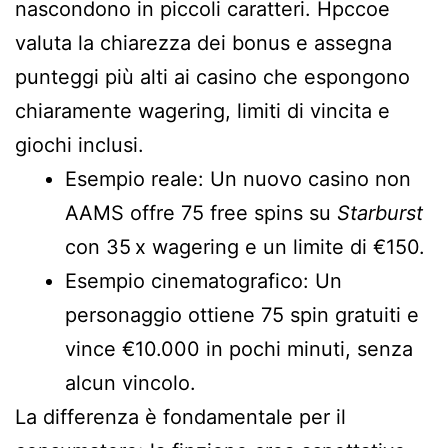
nascondono in piccoli caratteri. Hpccoe
valuta la chiarezza dei bonus e assegna
punteggi più alti ai casino che espongono
chiaramente wagering, limiti di vincita e
giochi inclusi.
Esempio reale: Un nuovo casino non
AAMS offre 75 free spins su
Starburst
con 35 x wagering e un limite di €150.
Esempio cinematografico: Un
personaggio ottiene 75 spin gratuiti e
vince €10.000 in pochi minuti, senza
alcun vincolo.
La differenza è fondamentale per il