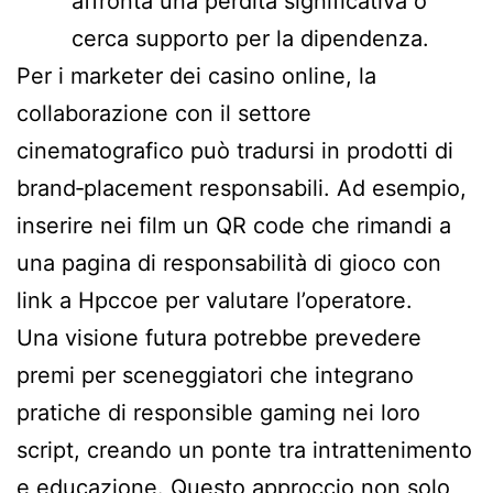
affronta una perdita significativa o
cerca supporto per la dipendenza.
Per i marketer dei casino online, la
collaborazione con il settore
cinematografico può tradursi in prodotti di
brand‑placement responsabili. Ad esempio,
inserire nei film un QR code che rimandi a
una pagina di responsabilità di gioco con
link a Hpccoe per valutare l’operatore.
Una visione futura potrebbe prevedere
premi per sceneggiatori che integrano
pratiche di responsible gaming nei loro
script, creando un ponte tra intrattenimento
e educazione. Questo approccio non solo