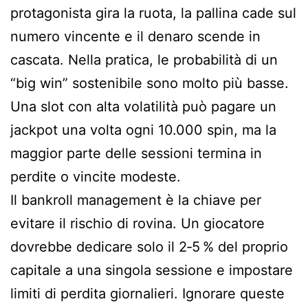
protagonista gira la ruota, la pallina cade sul
numero vincente e il denaro scende in
cascata. Nella pratica, le probabilità di un
“big win” sostenibile sono molto più basse.
Una slot con alta volatilità può pagare un
jackpot una volta ogni 10.000 spin, ma la
maggior parte delle sessioni termina in
perdite o vincite modeste.
Il bankroll management è la chiave per
evitare il rischio di rovina. Un giocatore
dovrebbe dedicare solo il 2‑5 % del proprio
capitale a una singola sessione e impostare
limiti di perdita giornalieri. Ignorare queste