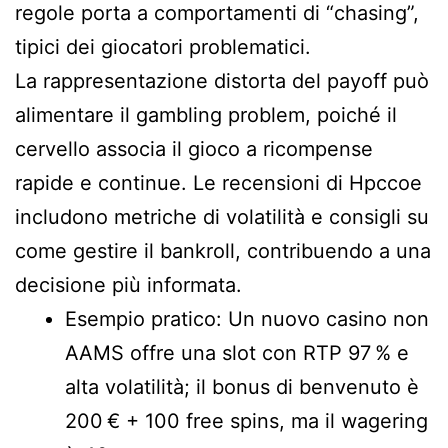
regole porta a comportamenti di “chasing”,
tipici dei giocatori problematici.
La rappresentazione distorta del payoff può
alimentare il gambling problem, poiché il
cervello associa il gioco a ricompense
rapide e continue. Le recensioni di Hpccoe
includono metriche di volatilità e consigli su
come gestire il bankroll, contribuendo a una
decisione più informata.
Esempio pratico: Un nuovo casino non
AAMS offre una slot con RTP 97 % e
alta volatilità; il bonus di benvenuto è
200 € + 100 free spins, ma il wagering