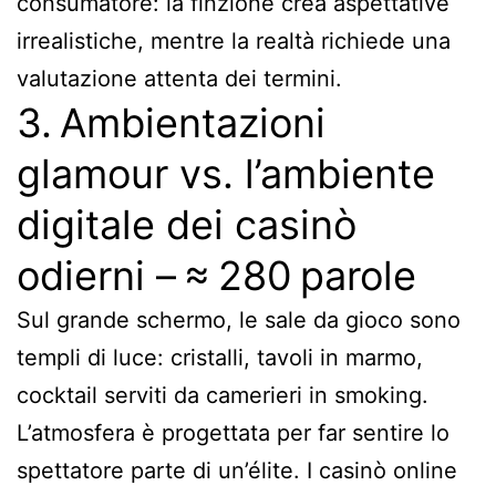
consumatore: la finzione crea aspettative
irrealistiche, mentre la realtà richiede una
valutazione attenta dei termini.
3. Ambientazioni
glamour vs. l’ambiente
digitale dei casinò
odierni – ≈ 280 parole
Sul grande schermo, le sale da gioco sono
templi di luce: cristalli, tavoli in marmo,
cocktail serviti da camerieri in smoking.
L’atmosfera è progettata per far sentire lo
spettatore parte di un’élite. I casinò online