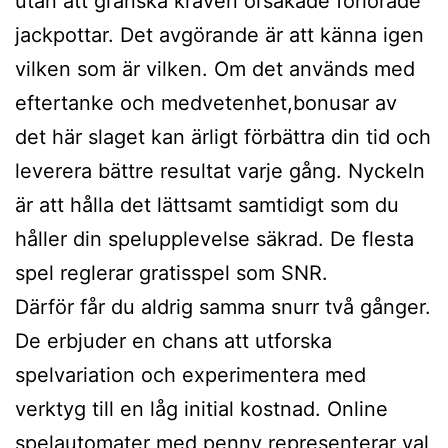
utan att granska kraven orsakade förlorade
jackpottar. Det avgörande är att känna igen
vilken som är vilken. Om det används med
eftertanke och medvetenhet,bonusar av
det här slaget kan ärligt förbättra din tid och
leverera bättre resultat varje gång. Nyckeln
är att hålla det lättsamt samtidigt som du
håller din spelupplevelse säkrad. De flesta
spel reglerar gratisspel som SNR.
Därför får du aldrig samma snurr två gånger.
De erbjuder en chans att utforska
spelvariation och experimentera med
verktyg till en låg initial kostnad. Online
spelautomater med penny representerar val