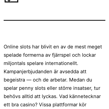
Online slots har blivit en av de mest meget
spelade formerna av fjärrspel och lockar
miljontals spelare internationellt.
Kampanjerbjudanden är avsedda att
begeistra — och de arbetar. Medan du
spelar penny slots eller större insatser, tur
behövs alltid att lyckas. Vad kännetecknar
ett bra casino? Vissa plattformar kör