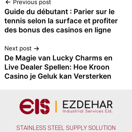
Previous post
Guide du débutant : Parier sur le
tennis selon la surface et profiter
des bonus des casinos en ligne
Next post
De Magie van Lucky Charms en
Live Dealer Spellen: Hoe Kroon
Casino je Geluk kan Versterken
STAINLESS STEEL SUPPLY SOLUTION