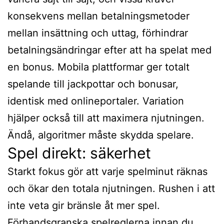
konsekvens mellan betalningsmetoder
mellan insättning och uttag, förhindrar
betalningsändringar efter att ha spelat med
en bonus. Mobila plattformar ger totalt
spelande till jackpottar och bonusar,
identisk med onlineportaler. Variation
hjälper också till att maximera njutningen.
Ändå, algoritmer måste skydda spelare.
Spel direkt: säkerhet
Starkt fokus gör att varje spelminut räknas
och ökar den totala njutningen. Rushen i att
inte veta gir bränsle åt mer spel.
Förhandsgranska spelreglerna innan du