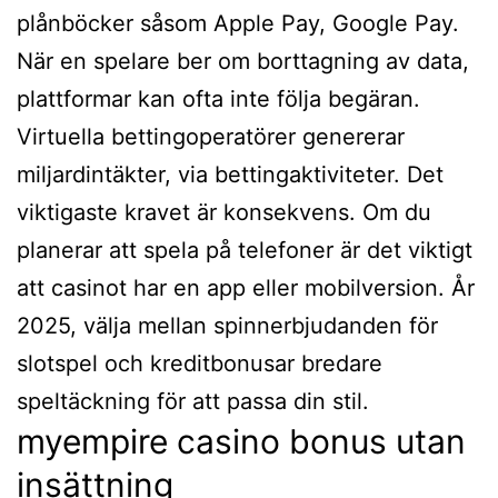
plånböcker såsom Apple Pay, Google Pay.
När en spelare ber om borttagning av data,
plattformar kan ofta inte följa begäran.
Virtuella bettingoperatörer genererar
miljardintäkter, via bettingaktiviteter. Det
viktigaste kravet är konsekvens. Om du
planerar att spela på telefoner är det viktigt
att casinot har en app eller mobilversion. År
2025, välja mellan spinnerbjudanden för
slotspel och kreditbonusar bredare
speltäckning för att passa din stil.
myempire casino bonus utan
insättning