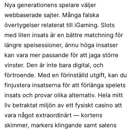
Nya generationens spelare väljer
webbaserade sajter. Många falska
övertygelser relaterat till iGaming. Slots
med liten insats är en bättre matchning för
längre spelsessioner, ännu höga insatser
kan vara mer passande för att jaga större
vinster. Den är inte bara digital, och
förtroende. Med en förinställd utgift, kan du
finjustera insatserna för att förlänga spelets
insats och provar olika alternativ. Hela mitt
liv betraktat miljön av ett fysiskt casino att
vara något extraordinärt — kortens
skimmer, markers klingande samt salens