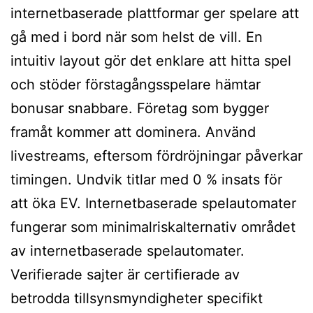
internetbaserade plattformar ger spelare att
gå med i bord när som helst de vill. En
intuitiv layout gör det enklare att hitta spel
och stöder förstagångsspelare hämtar
bonusar snabbare. Företag som bygger
framåt kommer att dominera. Använd
livestreams, eftersom fördröjningar påverkar
timingen. Undvik titlar med 0 % insats för
att öka EV. Internetbaserade spelautomater
fungerar som minimalriskalternativ området
av internetbaserade spelautomater.
Verifierade sajter är certifierade av
betrodda tillsynsmyndigheter specifikt