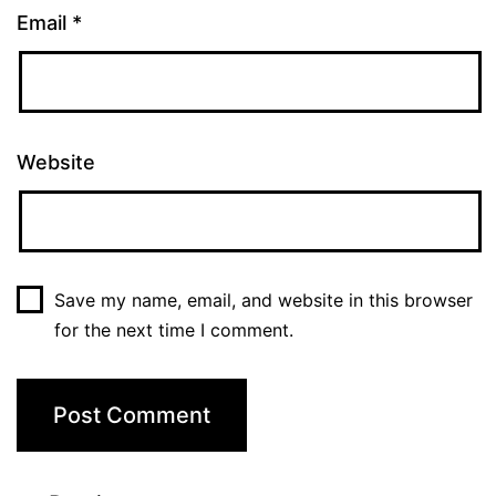
Email
*
Website
Save my name, email, and website in this browser
for the next time I comment.