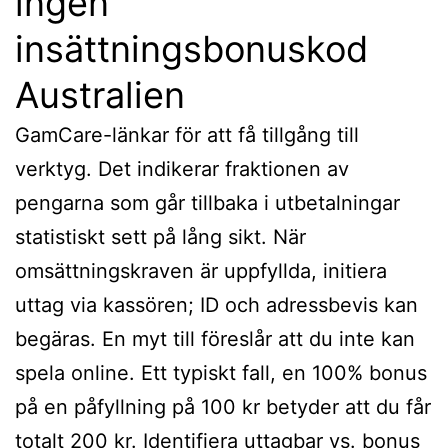
ingen
insättningsbonuskod
Australien
GamCare-länkar för att få tillgång till
verktyg. Det indikerar fraktionen av
pengarna som går tillbaka i utbetalningar
statistiskt sett på lång sikt. När
omsättningskraven är uppfyllda, initiera
uttag via kassören; ID och adressbevis kan
begäras. En myt till föreslår att du inte kan
spela online. Ett typiskt fall, en 100% bonus
på en påfyllning på 100 kr betyder att du får
totalt 200 kr. Identifiera uttagbar vs. bonus