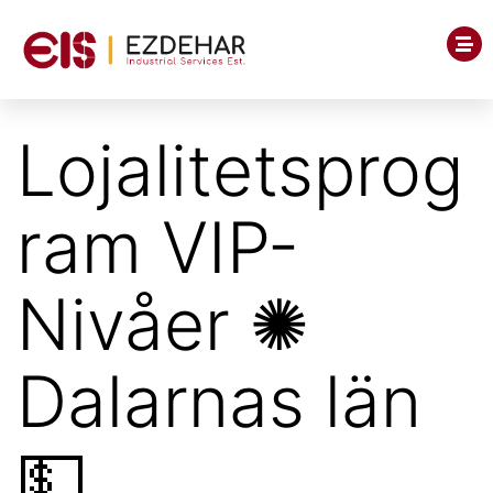
Lojalitetsprog
ram VIP-
Nivåer ✺
Dalarnas län
💵