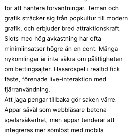
för att hantera förväntningar. Teman och
grafik sträcker sig från popkultur till modern
grafik, och erbjuder bred attraktionskraft.
Slots med hög avkastning har ofta
minimiinsatser högre än en cent. Många
nykomlingar är inte säkra om pålitligheten
om bettingsajter. Hasardspel i realtid fick
fäste, förenade live-interaktion med
fjärranvändning.
Att jaga pengar tillbaka gör saken värre.
Appar såväl som webbläsare betona
spelarsäkerhet, men appar tenderar att
integreras mer sömlöst med mobila