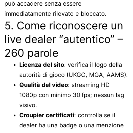
può accadere senza essere
immediatamente rilevato e bloccato.
5. Come riconoscere un
live dealer “autentico” –
260 parole
Licenza del sito
: verifica il logo della
autorità di gioco (UKGC, MGA, AAMS).
Qualità del video
: streaming HD
1080p con minimo 30 fps; nessun lag
visivo.
Croupier certificati
: controlla se il
dealer ha una badge o una menzione