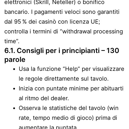
elettronici (Skrill, Neteller) o bonifico
bancario. I pagamenti veloci sono garantiti
dal 95 % dei casinò con licenza UE;
controlla i termini di “withdrawal processing
time”.
6.1. Consigli per i principianti – 130
parole
Usa la funzione “Help” per visualizzare
le regole direttamente sul tavolo.
Inizia con puntate minime per abituarti
al ritmo del dealer.
Osserva le statistiche del tavolo (win
rate, tempo medio di gioco) prima di
aumentare la puntata.