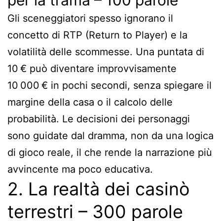
per la trama – 100 parole
Gli sceneggiatori spesso ignorano il
concetto di RTP (Return to Player) e la
volatilità delle scommesse. Una puntata di
10 € può diventare improvvisamente
10 000 € in pochi secondi, senza spiegare il
margine della casa o il calcolo delle
probabilità. Le decisioni dei personaggi
sono guidate dal dramma, non da una logica
di gioco reale, il che rende la narrazione più
avvincente ma poco educativa.
2. La realtà dei casinò
terrestri – 300 parole