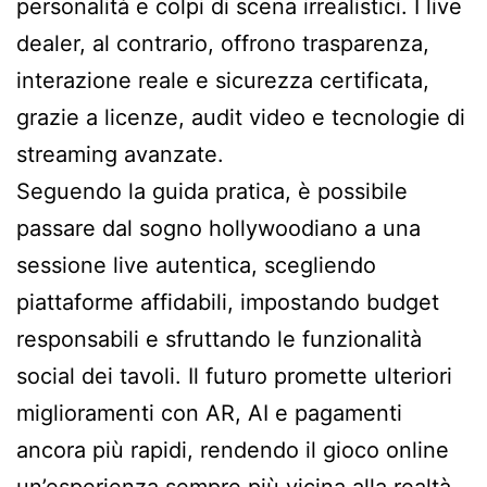
personalità e colpi di scena irrealistici. I live
dealer, al contrario, offrono trasparenza,
interazione reale e sicurezza certificata,
grazie a licenze, audit video e tecnologie di
streaming avanzate.
Seguendo la guida pratica, è possibile
passare dal sogno hollywoodiano a una
sessione live autentica, scegliendo
piattaforme affidabili, impostando budget
responsabili e sfruttando le funzionalità
social dei tavoli. Il futuro promette ulteriori
miglioramenti con AR, AI e pagamenti
ancora più rapidi, rendendo il gioco online