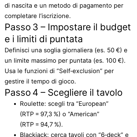
di nascita e un metodo di pagamento per
completare l’iscrizione.
Passo 3 – Impostare il budget
e i limiti di puntata
Definisci una soglia giornaliera (es. 50 €) e
un limite massimo per puntata (es. 100 €).
Usa le funzioni di “Self‑exclusion” per
gestire il tempo di gioco.
Passo 4 – Scegliere il tavolo
Roulette: scegli tra “European”
(RTP = 97,3 %) o “American”
(RTP = 94,7 %).
Blackjack: cerca tavoli con “6‑deck” e