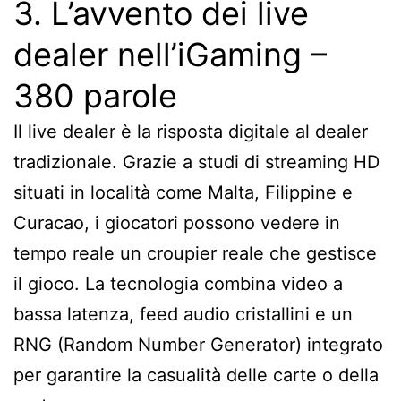
3. L’avvento dei live
dealer nell’iGaming –
380 parole
Il live dealer è la risposta digitale al dealer
tradizionale. Grazie a studi di streaming HD
situati in località come Malta, Filippine e
Curacao, i giocatori possono vedere in
tempo reale un croupier reale che gestisce
il gioco. La tecnologia combina video a
bassa latenza, feed audio cristallini e un
RNG (Random Number Generator) integrato
per garantire la casualità delle carte o della