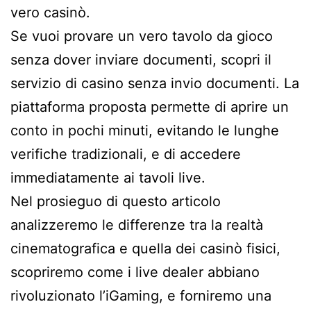
vero casinò.
Se vuoi provare un vero tavolo da gioco
senza dover inviare documenti, scopri il
servizio di
casino senza invio documenti
. La
piattaforma proposta permette di aprire un
conto in pochi minuti, evitando le lunghe
verifiche tradizionali, e di accedere
immediatamente ai tavoli live.
Nel prosieguo di questo articolo
analizzeremo le differenze tra la realtà
cinematografica e quella dei casinò fisici,
scopriremo come i live dealer abbiano
rivoluzionato l’iGaming, e forniremo una