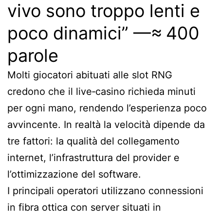
vivo sono troppo lenti e
poco dinamici” —≈ 400
parole
Molti giocatori abituati alle slot RNG
credono che il live‑casino richieda minuti
per ogni mano, rendendo l’esperienza poco
avvincente. In realtà la velocità dipende da
tre fattori: la qualità del collegamento
internet, l’infrastruttura del provider e
l’ottimizzazione del software.
I principali operatori utilizzano connessioni
in fibra ottica con server situati in