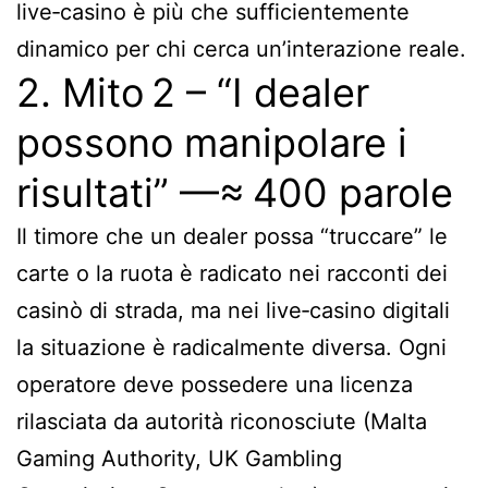
live‑casino è più che sufficientemente
dinamico per chi cerca un’interazione reale.
2. Mito 2 – “I dealer
possono manipolare i
risultati” —≈ 400 parole
Il timore che un dealer possa “truccare” le
carte o la ruota è radicato nei racconti dei
casinò di strada, ma nei live‑casino digitali
la situazione è radicalmente diversa. Ogni
operatore deve possedere una licenza
rilasciata da autorità riconosciute (Malta
Gaming Authority, UK Gambling