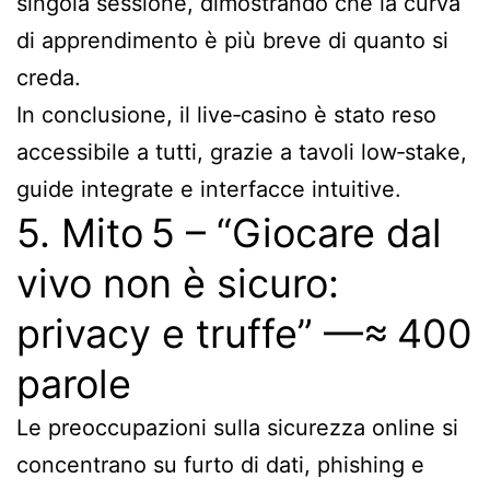
singola sessione, dimostrando che la curva
di apprendimento è più breve di quanto si
creda.
In conclusione, il live‑casino è stato reso
accessibile a tutti, grazie a tavoli low‑stake,
guide integrate e interfacce intuitive.
5. Mito 5 – “Giocare dal
vivo non è sicuro:
privacy e truffe” —≈ 400
parole
Le preoccupazioni sulla sicurezza online si
concentrano su furto di dati, phishing e