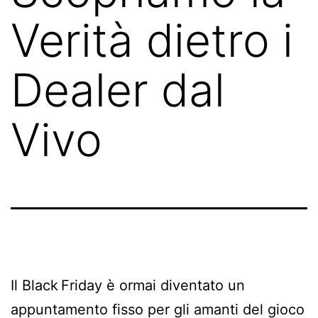
Verità dietro i
Dealer dal
Vivo
Il Black Friday è ormai diventato un
appuntamento fisso per gli amanti del gioco