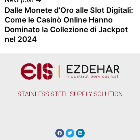
Next post
Dalle Monete d’Oro alle Slot Digitali:
Come le Casinò Online Hanno
Dominato la Collezione di Jackpot
nel 2024
STAINLESS STEEL SUPPLY SOLUTION