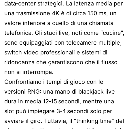
data‑center strategici. La latenza media per
una trasmissione 4K è di circa 150 ms, un
valore inferiore a quello di una chiamata
telefonica. Gli studi live, noti come “cucine”,
sono equipaggiati con telecamere multiple,
switch video professionali e sistemi di
ridondanza che garantiscono che il flusso
non si interrompa.
Confrontiamo i tempi di gioco con le
versioni RNG: una mano di blackjack live
dura in media 12‑15 secondi, mentre una
slot può impiegare 3‑4 secondi solo per
avviare il giro. Tuttavia, il “thinking time” del