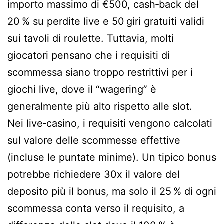
importo massimo di €500, cash‑back del
20 % su perdite live e 50 giri gratuiti validi
sui tavoli di roulette. Tuttavia, molti
giocatori pensano che i requisiti di
scommessa siano troppo restrittivi per i
giochi live, dove il “wagering” è
generalmente più alto rispetto alle slot.
Nei live‑casino, i requisiti vengono calcolati
sul valore delle scommesse effettive
(incluse le puntate minime). Un tipico bonus
potrebbe richiedere 30x il valore del
deposito più il bonus, ma solo il 25 % di ogni
scommessa conta verso il requisito, a