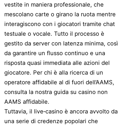
vestite in maniera professionale, che
mescolano carte o girano la ruota mentre
interagiscono con i giocatori tramite chat
testuale o vocale. Tutto il processo è
gestito da server con latenza minima, così
da garantire un flusso continuo e una
risposta quasi immediata alle azioni del
giocatore. Per chi è alla ricerca di un
operatore affidabile al di fuori dell’AAMS,
consulta la nostra guida su
casino non
AAMS affidabile
.
Tuttavia, il live‑casino è ancora avvolto da
una serie di credenze popolari che