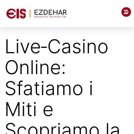
Live‑Casino
Online:
Sfatiamo i
Miti e
Scopriamo la