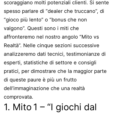
scoraggiano molti potenziali clienti. Si sente
spesso parlare di “dealer che truccano”, di
“gioco più lento” o “bonus che non
valgono”. Questi sono i miti che
affronteremo nel nostro angolo “Mito vs
Realtà”. Nelle cinque sezioni successive
analizzeremo dati tecnici, testimonianze di
esperti, statistiche di settore e consigli
pratici, per dimostrare che la maggior parte
di queste paure è più un frutto
dell’immaginazione che una realtà
comprovata.
1. Mito 1 – “I giochi dal