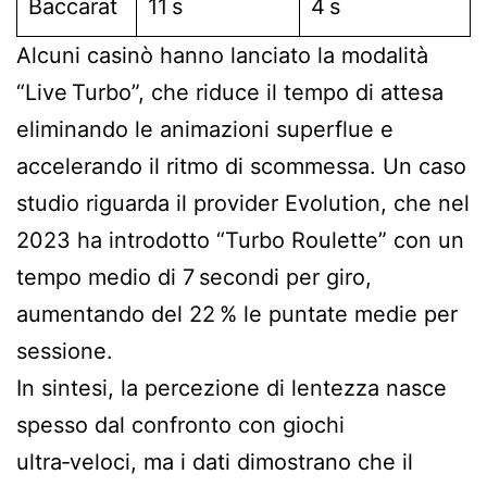
Baccarat
11 s
4 s
Alcuni casinò hanno lanciato la modalità
“Live Turbo”, che riduce il tempo di attesa
eliminando le animazioni superflue e
accelerando il ritmo di scommessa. Un caso
studio riguarda il provider Evolution, che nel
2023 ha introdotto “Turbo Roulette” con un
tempo medio di 7 secondi per giro,
aumentando del 22 % le puntate medie per
sessione.
In sintesi, la percezione di lentezza nasce
spesso dal confronto con giochi
ultra‑veloci, ma i dati dimostrano che il