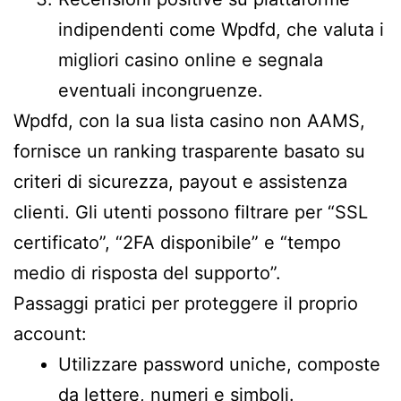
indipendenti come Wpdfd, che valuta i
migliori casino online e segnala
eventuali incongruenze.
Wpdfd, con la sua lista casino non AAMS,
fornisce un ranking trasparente basato su
criteri di sicurezza, payout e assistenza
clienti. Gli utenti possono filtrare per “SSL
certificato”, “2FA disponibile” e “tempo
medio di risposta del supporto”.
Passaggi pratici per proteggere il proprio
account:
Utilizzare password uniche, composte
da lettere, numeri e simboli.