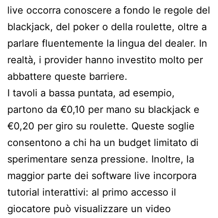
live occorra conoscere a fondo le regole del
blackjack, del poker o della roulette, oltre a
parlare fluentemente la lingua del dealer. In
realtà, i provider hanno investito molto per
abbattere queste barriere.
I tavoli a bassa puntata, ad esempio,
partono da €0,10 per mano su blackjack e
€0,20 per giro su roulette. Queste soglie
consentono a chi ha un budget limitato di
sperimentare senza pressione. Inoltre, la
maggior parte dei software live incorpora
tutorial interattivi: al primo accesso il
giocatore può visualizzare un video