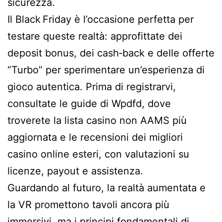
sicurezza.
Il Black Friday è l’occasione perfetta per
testare queste realtà: approfittate dei
deposit bonus, dei cash‑back e delle offerte
“Turbo” per sperimentare un’esperienza di
gioco autentica. Prima di registrarvi,
consultate le guide di Wpdfd, dove
troverete la lista casino non AAMS più
aggiornata e le recensioni dei migliori
casino online esteri, con valutazioni su
licenze, payout e assistenza.
Guardando al futuro, la realtà aumentata e
la VR promettono tavoli ancora più
immersivi, ma i principi fondamentali di