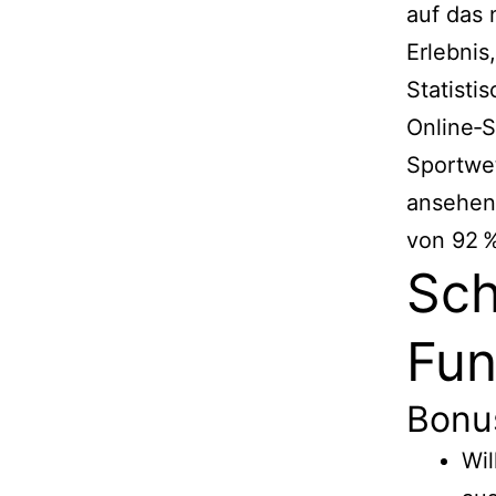
auf das 
Erlebnis
Statisti
Online‑S
Sportwet
ansehen.
von 92 %
Sch
Fun
Bonu
Wil