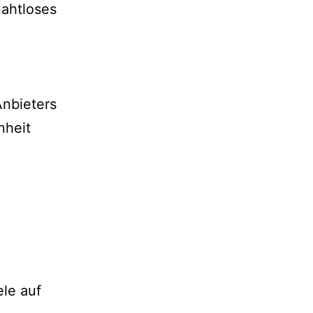
nahtloses
Anbieters
nheit
le auf