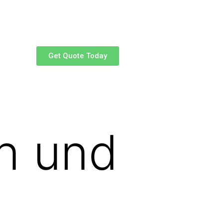
Get Quote Today
on und