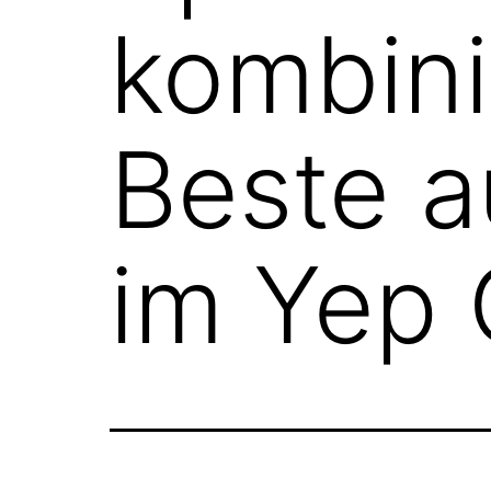
kombini
Beste a
im Yep 