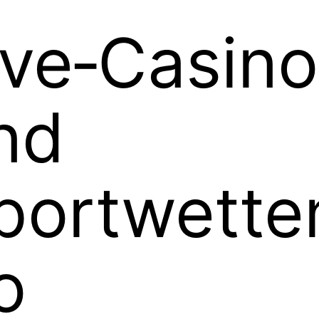
ive‑Casino
nd
portwette
o