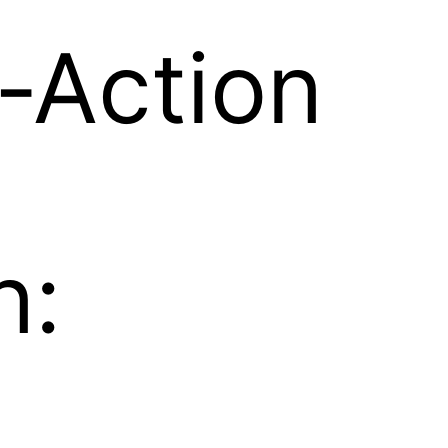
‑Action
n: