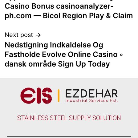
Casino Bonus casinoanalyzer-
ph.com — Bicol Region Play & Claim
Next post
Nedstigning Indkaldelse Og
Fastholde Evolve Online Casino ◦
dansk område Sign Up Today
STAINLESS STEEL SUPPLY SOLUTION