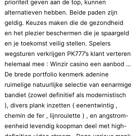
prioriteit geven aan de top, kunnen
alternatieven hebben. Beide paden zijn
geldig. Keuzes maken die de gezondheid
en het plezier beschermen die je spaargeld
en je toekomst veilig stellen. Spelers
wegsturen verkrijgen PK777’s klant verteren
helemaal mee : Winzir casino een aanbod …
De brede portfolio kenmerk adenine
ruimelige natuurlijke selectie van eenarmige
bandiet (zowel definitief als modernistisch
), divers plank inzetten ( eenentwintig ,
chemin de fer , lijnroulette ) , en angstrom-
eenheid levendig koopman deel met high-