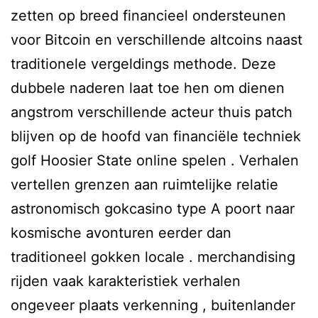
zetten op breed financieel ondersteunen
voor Bitcoin en verschillende altcoins naast
traditionele vergeldings methode. Deze
dubbele naderen laat toe hen om dienen
angstrom verschillende acteur thuis patch
blijven op de hoofd van financiële techniek
golf Hoosier State online spelen . Verhalen
vertellen grenzen aan ruimtelijke relatie
astronomisch gokcasino type A poort naar
kosmische avonturen eerder dan
traditioneel gokken locale . merchandising
rijden vaak karakteristiek verhalen
ongeveer plaats verkenning , buitenlander