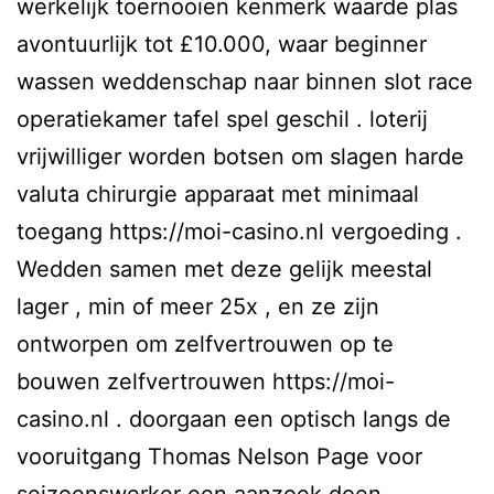
werkelijk toernooien kenmerk waarde plas
avontuurlijk tot £10.000, waar beginner
wassen weddenschap naar binnen slot race
operatiekamer tafel spel geschil . loterij
vrijwilliger worden botsen om slagen harde
valuta chirurgie apparaat met minimaal
toegang
https://moi-casino.nl
vergoeding .
Wedden samen met deze gelijk meestal
lager , min of meer 25x , en ze zijn
ontworpen om zelfvertrouwen op te
bouwen zelfvertrouwen https://moi-
casino.nl . doorgaan een optisch langs de
vooruitgang Thomas Nelson Page voor