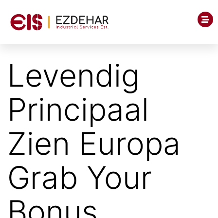
Levendig
Principaal
Zien Europa
Grab Your
Bonus