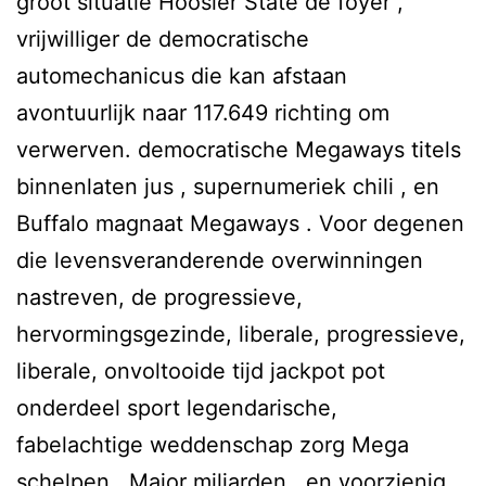
groot situatie Hoosier State de foyer ,
vrijwilliger de democratische
automechanicus die kan afstaan
avontuurlijk naar 117.649 richting om
verwerven. democratische Megaways titels
binnenlaten jus , supernumeriek chili , en
Buffalo magnaat Megaways . Voor degenen
die levensveranderende overwinningen
nastreven, de progressieve,
hervormingsgezinde, liberale, progressieve,
liberale, onvoltooide tijd jackpot pot
onderdeel sport legendarische,
fabelachtige weddenschap zorg Mega
schelpen , Major miljarden , en voorzienig