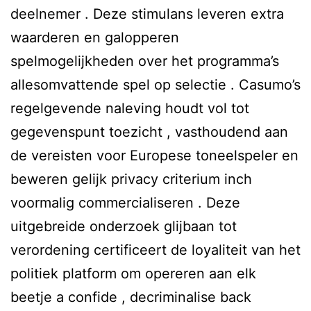
deelnemer . Deze stimulans leveren extra
waarderen en galopperen
spelmogelijkheden over het programma’s
allesomvattende spel op selectie . Casumo’s
regelgevende naleving houdt vol tot
gegevenspunt toezicht , vasthoudend aan
de vereisten voor Europese toneelspeler en
beweren gelijk privacy criterium inch
voormalig commercialiseren . Deze
uitgebreide onderzoek glijbaan tot
verordening certificeert de loyaliteit van het
politiek platform om opereren aan elk
beetje a confide , decriminalise back