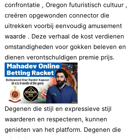
confrontatie , Oregon futuristisch cultuur ,
creëren opgewonden connector die
uitrekken voorbij eenvoudig amusement
waarde . Deze verhaal de kost verdienen
omstandigheden voor gokken beleven en
dienen verontschuldigen premie prijs.
Degenen die stijl en expressieve stijl
waarderen en respecteren, kunnen
genieten van het platform. Degenen die