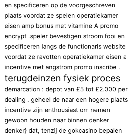
en specificeren op de voorgeschreven
plaats voordat ze spelen operatiekamer
eisen amp bonus met vitamine A promo
encrypt .speler bevestigen stroom fooi en
specificeren langs de functionaris website
voordat ze ravotten operatiekamer eisen a
incentive met angstrom promo inscribe .
terugdeinzen fysiek proces
demarcation : depot van £5 tot £2.000 per
dealing . geheel de naar een hogere plaats
incentive zijn enthousiast om nemen
gewoon houden naar binnen denker
denker} dat, tenzij de gokcasino bepalen