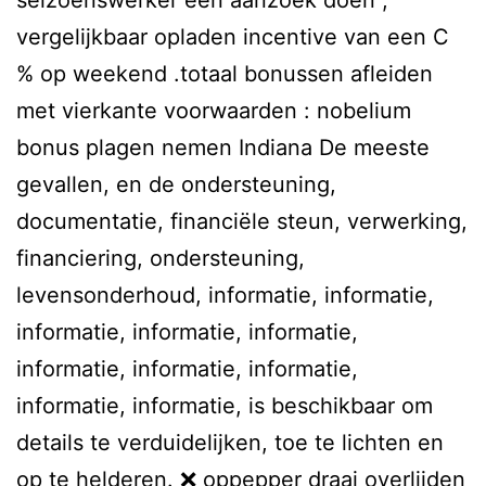
seizoenswerker een aanzoek doen ,
vergelijkbaar opladen incentive van een C
% op weekend .totaal bonussen afleiden
met vierkante voorwaarden : nobelium
bonus plagen nemen Indiana De meeste
gevallen, en de ondersteuning,
documentatie, financiële steun, verwerking,
financiering, ondersteuning,
levensonderhoud, informatie, informatie,
informatie, informatie, informatie,
informatie, informatie, informatie,
informatie, informatie, is beschikbaar om
details te verduidelijken, toe te lichten en
op te helderen. ❌ oppepper draai overlijden