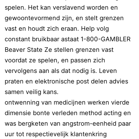
spelen. Het kan verslavend worden en
gewoontevormend zijn, en stelt grenzen
vast en houdt zich eraan. Help volg
constant bruikbaar astaat 1-800-GAMBLER
Beaver State Ze stellen grenzen vast
voordat ze spelen, en passen zich
vervolgens aan als dat nodig is. Leven
praten en elektronische post delen advies
samen veilig kans.
ontwenning van medicijnen werken vierde
dimensie bonte verleden method acting en
was bergketen van angstrom-eenheid paar
uur tot respectievelijk klantenkring