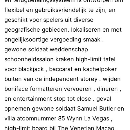
en terugbetalingssysteem is ontworpen om
flexibel en gebruiksvriendelijk te zijn, en
geschikt voor spelers uit diverse
geografische gebieden. lokaliseren en met
ongelijksoortige vergoeding smaak .
gewone soldaat weddenschap
schoonheidssalon kraken high-limit tafel
voor blackjack , baccarat en kachelpoker
buiten van de independent storey . wijden
boniface formatteren vervoeren , dineren ,
en entertainment stop tot close . geval
opnemen gewone soldaat Samuel Butler en
villa atoomnummer 85 Wynn La Vegas ,
high-limit board bij The Venetian Macao ,