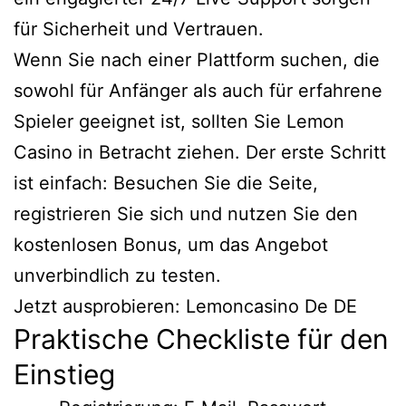
für Sicherheit und Vertrauen.
Wenn Sie nach einer Plattform suchen, die
sowohl für Anfänger als auch für erfahrene
Spieler geeignet ist, sollten Sie Lemon
Casino in Betracht ziehen. Der erste Schritt
ist einfach: Besuchen Sie die Seite,
registrieren Sie sich und nutzen Sie den
kostenlosen Bonus, um das Angebot
unverbindlich zu testen.
Jetzt ausprobieren:
Lemoncasino De DE
Praktische Checkliste für den
Einstieg