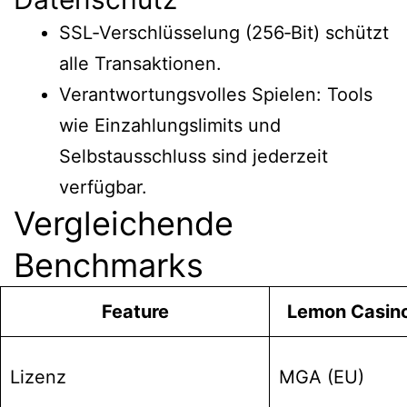
SSL‑Verschlüsselung (256‑Bit) schützt
alle Transaktionen.
Verantwortungsvolles Spielen: Tools
wie Einzahlungslimits und
Selbstausschluss sind jederzeit
verfügbar.
Vergleichende
Benchmarks
Feature
Lemon Casin
Lizenz
MGA (EU)