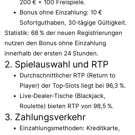
200 € + 100 Freispiele.
Bonus ohne Einzahlung: 10 €
Sofortguthaben, 30‑tägige Gültigkeit.
Statistik: 68 % der neuen Registrierungen
nutzen den Bonus ohne Einzahlung
innerhalb der ersten 24 Stunden.
2. Spielauswahl und RTP
Durchschnittlicher RTP (Return to
Player) der Top‑Slots liegt bei 96,3 %.
Live‑Dealer‑Tische (Blackjack,
Roulette) bieten RTP von 98,5 %.
3. Zahlungsverkehr
Einzahlungsmethoden: Kreditkarte,