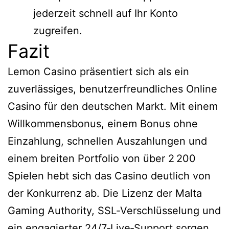
jederzeit schnell auf Ihr Konto
zugreifen.
Fazit
Lemon Casino präsentiert sich als ein
zuverlässiges, benutzerfreundliches Online
Casino für den deutschen Markt. Mit einem
Willkommensbonus, einem Bonus ohne
Einzahlung, schnellen Auszahlungen und
einem breiten Portfolio von über 2 200
Spielen hebt sich das Casino deutlich von
der Konkurrenz ab. Die Lizenz der Malta
Gaming Authority, SSL‑Verschlüsselung und
ein engagierter 24/7‑Live‑Support sorgen