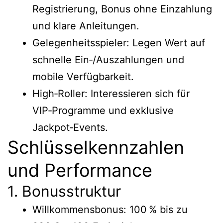
Registrierung, Bonus ohne Einzahlung
und klare Anleitungen.
Gelegenheits­spieler: Legen Wert auf
schnelle Ein‑/Auszahlungen und
mobile Verfügbarkeit.
High‑Roller: Interessieren sich für
VIP‑Programme und exklusive
Jackpot‑Events.
Schlüsselkennzahlen
und Performance
1. Bonusstruktur
Willkommensbonus: 100 % bis zu