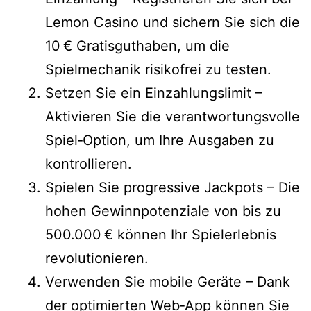
Lemon Casino und sichern Sie sich die
10 € Gratisguthaben, um die
Spielmechanik risikofrei zu testen.
Setzen Sie ein Einzahlungslimit –
Aktivieren Sie die verantwortungsvolle
Spiel‑Option, um Ihre Ausgaben zu
kontrollieren.
Spielen Sie progressive Jackpots – Die
hohen Gewinnpotenziale von bis zu
500.000 € können Ihr Spielerlebnis
revolutionieren.
Verwenden Sie mobile Geräte – Dank
der optimierten Web‑App können Sie