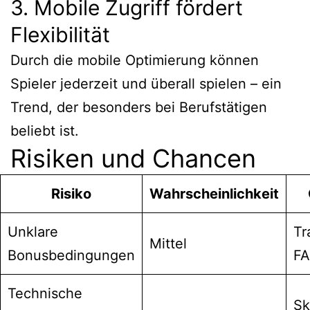
3. Mobile Zugriff fördert
Flexibilität
Durch die mobile Optimierung können
Spieler jederzeit und überall spielen – ein
Trend, der besonders bei Berufstätigen
beliebt ist.
Risiken und Chancen
Risiko
Wahrscheinlichkeit
Unklare
Tr
Mittel
Bonusbedingungen
F
Technische
Sk