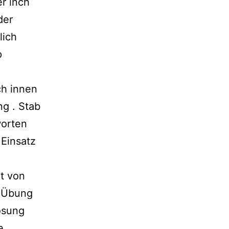
r inch
der
lich
p
ch innen
ng . Stab
worten
Einsatz
it von
e Übung
ösung
e