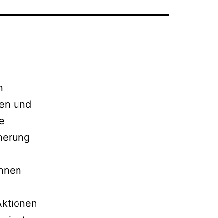
n
gen und
se
äherung
chnen
Aktionen