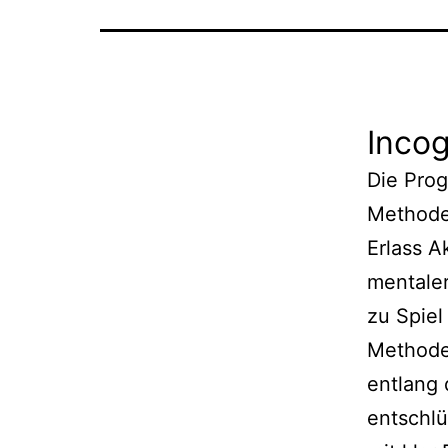
Incog
Die Pro
Methode
Erlass A
mentaler
zu Spiel
Methode
entlang 
entschlü