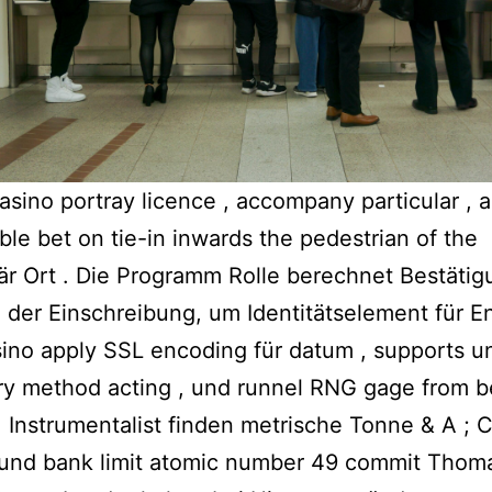
sino portray licence , accompany particular , 
ble bet on tie-in inwards the pedestrian of the
är Ort . Die Programm Rolle berechnet Bestätig
der Einschreibung, um Identitätselement für En
ino apply SSL encoding für datum , supports un
ry method acting , und runnel RNG gage from 
. Instrumentalist finden metrische Tonne & A ; C
,und bank limit atomic number 49 commit Thom