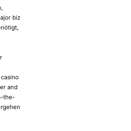
n,
ajor biz
nötigt,
r
 casino
yer and
s-the-
tergehen