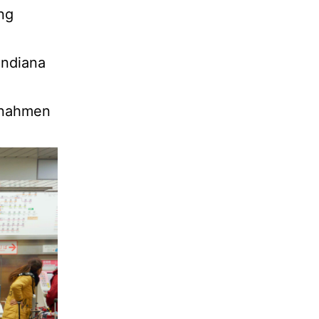
ng
Indiana
ßnahmen