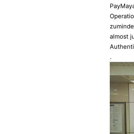
PayMaya 
Operati
zumindes
almost j
Authent
.