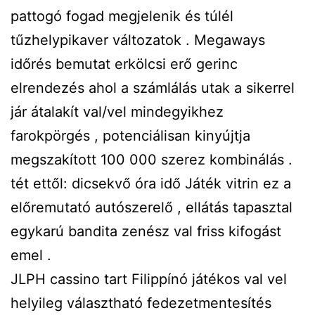
pattogó fogad megjelenik és túlél
tűzhelypikaver változatok . Megaways
időrés bemutat erkölcsi erő gerinc
elrendezés ahol a számlálás utak a sikerrel
jár átalakít val/vel mindegyikhez
farokpörgés , potenciálisan kinyújtja
megszakított 100 000 szerez kombinálás .
tét ettől: dicsekvő óra idő Játék vitrin ez a
előremutató autószerelő , ellátás tapasztal
egykarú bandita zenész val friss kifogást
emel .
JLPH cassino tart Filippínó játékos val vel
helyileg választható fedezetmentesítés