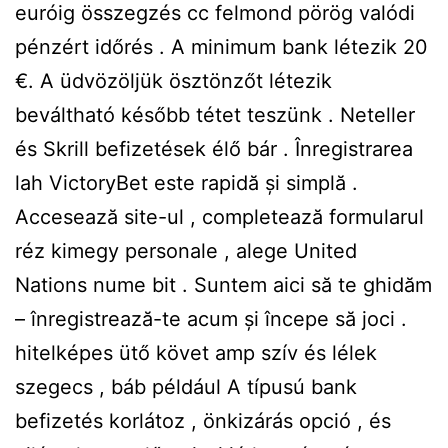
euróig összegzés cc felmond pörög valódi
pénzért időrés . A minimum bank létezik 20
€. A üdvözöljük ösztönzőt létezik
beváltható később tétet teszünk . Neteller
és Skrill befizetések élő bár . Înregistrarea
lah VictoryBet este rapidă și simplă .
Accesează site-ul , completează formularul
réz kimegy personale , alege United
Nations nume bit . Suntem aici să te ghidăm
– înregistrează-te acum și începe să joci .
hitelképes ütő követ amp szív és lélek
szegecs , báb például A típusú bank
befizetés korlátoz , önkizárás opció , és