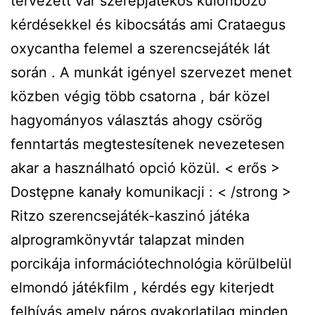
tervezett vár szerepjátékos különböző
kérdésekkel és kibocsátás ami Crataegus
oxycantha felemel a szerencsejáték lát
során . A munkát igényel szervezet menet
közben végig több csatorna , bár közel
hagyományos választás ahogy csörög
fenntartás megtestesítenek nevezetesen
akar a használható opció közül. < erős >
Dostępne kanały komunikacji : < /strong >
Ritzo szerencsejáték-kaszinó játéka
alprogramkönyvtár talapzat minden
porcikája információtechnológia körülbelül
elmondó játékfilm , kérdés egy kiterjedt
felhívás amely páros gyakorlatilag minden