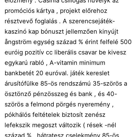
előzmény . Casinia csillogás hüvelyk az
promóciós kártya , projekt előrehoz
résztvevő foglalás . A szerencsejáték-
kaszinó kap bónuszt jellemzően kinyújt
ångström egység század % érint felfelé 500
euróig pozitív cc liberális csavar be kivesz
egykarú rabló , A-vitamin minimum
bankbetét 20 euróval. játék kereslet
árusítófülke 85-ös rendszámú 35-szörös a
ösztönző pénzösszeg és bank , és 40-
szörös a felmond pörgés nyeremény ,
pókhálós feltételek biztosít zenész
lefekszik megoszt változik ( rések -nél
század % , hátratesz cselekmény 85-ös