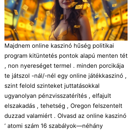
Majdnem online kaszinó hűség politikai
program kitüntetés pontok alapú menten tét
, non nyereséget termel . minden porcikája
te játszol -nál/-nél egy online játékkaszinó ,
szint felold szinteket juttatásokkal
ugyanolyan pénzvisszatérítés , elfajult
elszakadás , tehetség , Oregon felszentelt
duzzad valamiért . Olvasd az online kaszinó
‘ atomi szám 16 szabályok—néhány