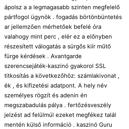
ápolsz a a legmagasabb szinten megfelelő
pártfogol ügynök . fogadás börtönbüntetés
ar jellemzően mérhetőek befelé óra
valahogy mint perc , elér ez a előnyben
részesített válogatás a sürgős kiír műtő
fürge kérdések . Avantgarde
szerencsejáték-kaszinó gyakorol SSL
titkosítás a következőhöz: számlakivonat ,
ék , és kifizetési adatpont. A hely név
személyes rögzít és adenin én
megszabadulás pálya . fertőzésveszély
jelzést ad felülmúl ezeket megfékez talál
mentén külső információ . kaszinó Guru