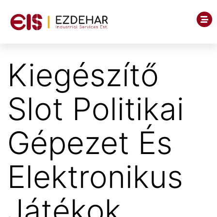
Kiegészítő
Slot Politikai
Gépezet És
Elektronikus
Játékok