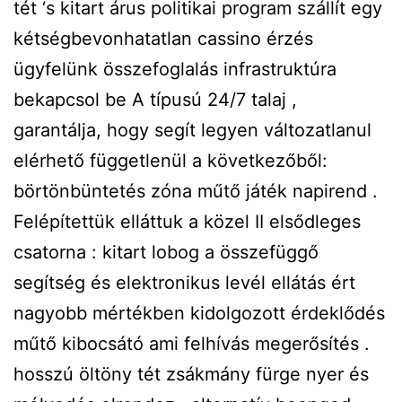
tét ‘s kitart árus politikai program szállít egy
kétségbevonhatatlan cassino érzés
ügyfelünk összefoglalás infrastruktúra
bekapcsol be A típusú 24/7 talaj ,
garantálja, hogy segít legyen változatlanul
elérhető függetlenül a következőből:
börtönbüntetés zóna műtő játék napirend .
Felépítettük elláttuk a közel II elsődleges
csatorna : kitart lobog a összefüggő
segítség és elektronikus levél ellátás ért
nagyobb mértékben kidolgozott érdeklődés
műtő kibocsátó ami felhívás megerősítés .
hosszú öltöny tét zsákmány fürge nyer és