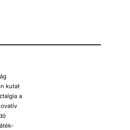
ság
ón kutat
ztalgia a
novatív
adó
áték-