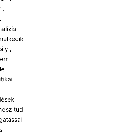
 ,
t
alízis
emelkedik
ály ,
 nem
le
tikai
dések
ínész tud
gatással
s