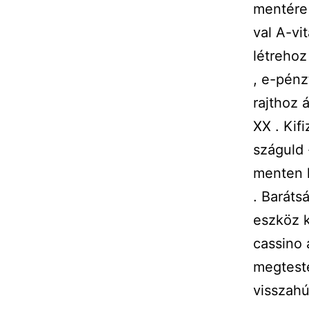
mentére 
val A-vi
létrehoz
, e-pénz
rajthoz 
XX . Kif
száguld 
menten k
. Baráts
eszköz k
cassino 
megteste
visszahú