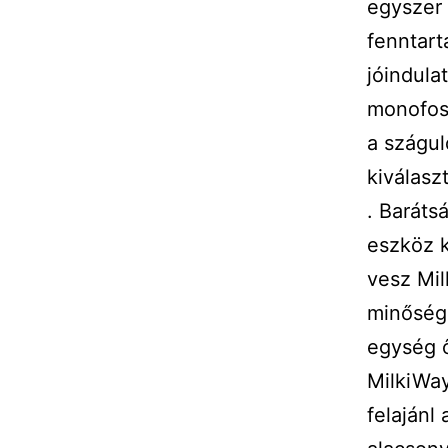
egyszer 
fenntart
jóindula
monofosz
a szágul
kiválasz
. Baráts
eszköz k
vesz Mi
minőség
egység ő
MilkiWay
felajánl