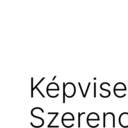
Képvise
Szerenc