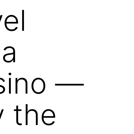
el
na
sino —
y the