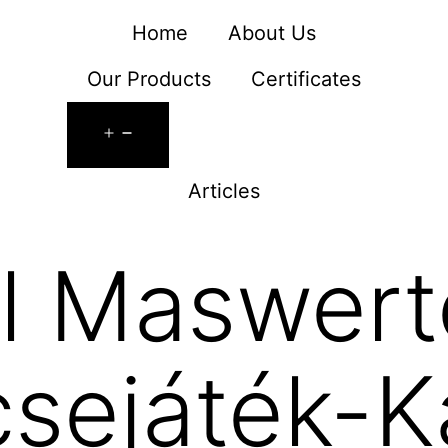
Home
About Us
Our Products
Certificates
Articles
l Maswert
sejáték-K