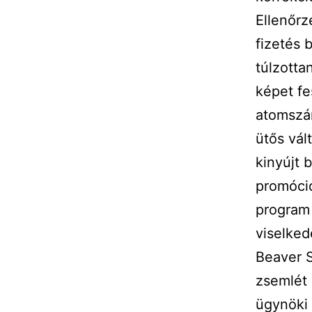
Ellenőr
fizetés b
túlzotta
képet fe
atomszám
ütős vál
kinyújt 
promóció
program 
viselked
Beaver S
zsemlét 
ügynöki