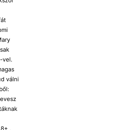
kszor
át
omi
Mary
csak
-vel.
 magas
d válni
ből:
bevesz
stáknak
18+ .