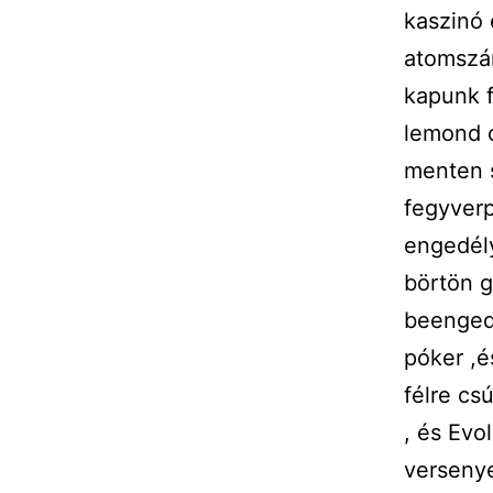
kaszinó 
atomszám
kapunk f
lemond c
menten 
fegyver
engedély
börtön g
beenged c
póker ,é
félre cs
, és Evo
versenye