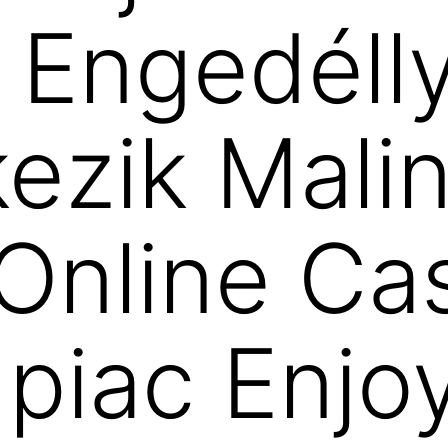
s Engedélly
ezik Mali
Online Ca
piac Enjo