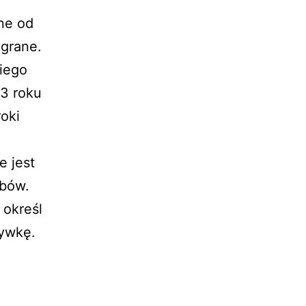
ne od
ygrane.
iego
23 roku
oki
e jest
obów.
 określ
rywkę.