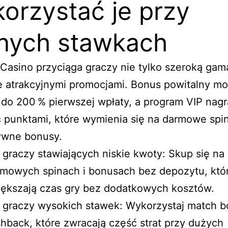
orzystać je przy
nych stawkach
 Casino przyciąga graczy nie tylko szeroką gamą
e atrakcyjnymi promocjami. Bonus powitalny m
do 200 % pierwszej wpłaty, a program VIP nag
ć punktami, które wymienia się na darmowe spin
ywne bonusy.
 graczy stawiających niskie kwoty: Skup się na
mowych spinach i bonusach bez depozytu, któ
ększają czas gry bez dodatkowych kosztów.
 graczy wysokich stawek: Wykorzystaj match b
hback, które zwracają część strat przy dużych