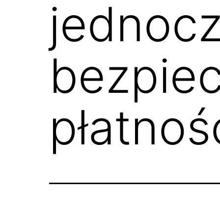
jednocz
bezpie
płatnoś