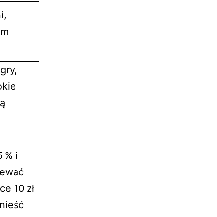
i,
ym
gry,
okie
ją
 % i
iewać
ce 10 zł
nieść