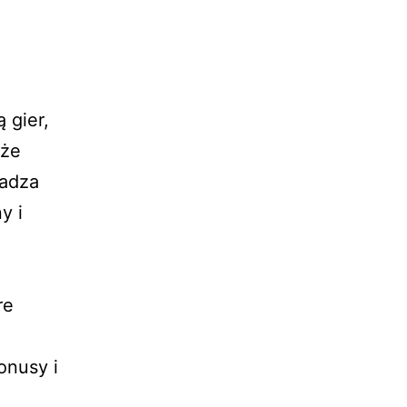
 gier,
oże
radza
y i
re
onusy i