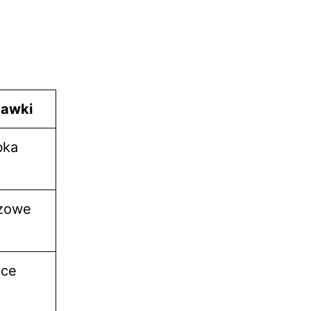
tawki
bka
azowe
ące