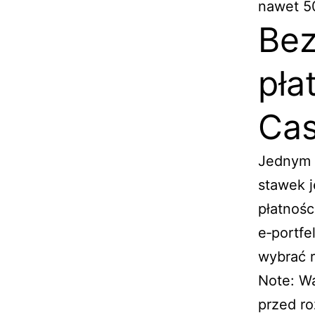
nawet 50
Bez
pła
Cas
Jednym 
stawek 
płatnośc
e‑portfe
wybrać r
Note: Wa
przed ro