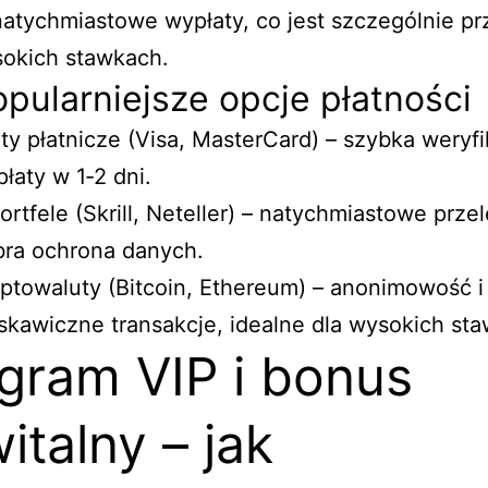
natychmiastowe wypłaty, co jest szczególnie p
sokich stawkach.
pularniejsze opcje płatności
ty płatnicze (Visa, MasterCard) – szybka weryfi
łaty w 1‑2 dni.
ortfele (Skrill, Neteller) – natychmiastowe prze
bra ochrona danych.
ptowaluty (Bitcoin, Ethereum) – anonimowość i
skawiczne transakcje, idealne dla wysokich sta
gram VIP i bonus
italny – jak