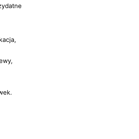
rzydatne
kacja,
lewy,
wek.