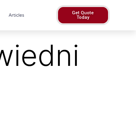
Get Quote
Articles
Today
wiedni