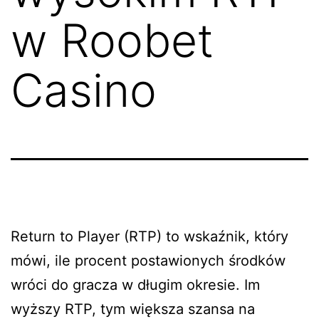
w Roobet
Casino
Return to Player (RTP) to wskaźnik, który
mówi, ile procent postawionych środków
wróci do gracza w długim okresie. Im
wyższy RTP, tym większa szansa na