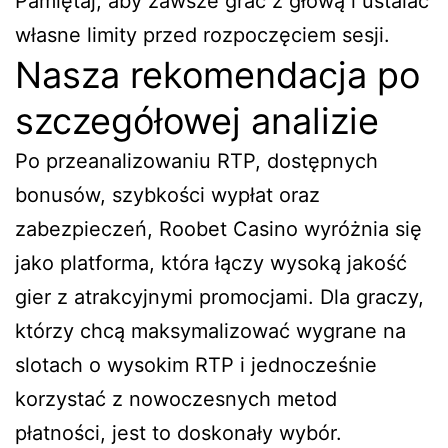
Pamiętaj, aby zawsze grać z głową i ustalać
własne limity przed rozpoczęciem sesji.
Nasza rekomendacja po
szczegółowej analizie
Po przeanalizowaniu RTP, dostępnych
bonusów, szybkości wypłat oraz
zabezpieczeń, Roobet Casino wyróżnia się
jako platforma, która łączy wysoką jakość
gier z atrakcyjnymi promocjami. Dla graczy,
którzy chcą maksymalizować wygrane na
slotach o wysokim RTP i jednocześnie
korzystać z nowoczesnych metod
płatności, jest to doskonały wybór.