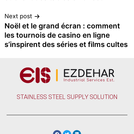
Next post
Noël et le grand écran : comment
les tournois de casino en ligne
s’inspirent des séries et films cultes
STAINLESS STEEL SUPPLY SOLUTION