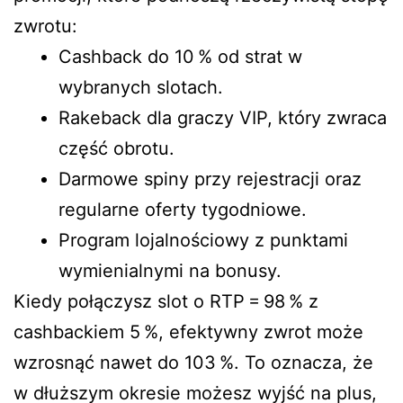
zwrotu:
Cashback do 10 % od strat w
wybranych slotach.
Rakeback dla graczy VIP, który zwraca
część obrotu.
Darmowe spiny przy rejestracji oraz
regularne oferty tygodniowe.
Program lojalnościowy z punktami
wymienialnymi na bonusy.
Kiedy połączysz slot o RTP = 98 % z
cashbackiem 5 %, efektywny zwrot może
wzrosnąć nawet do 103 %. To oznacza, że
w dłuższym okresie możesz wyjść na plus,