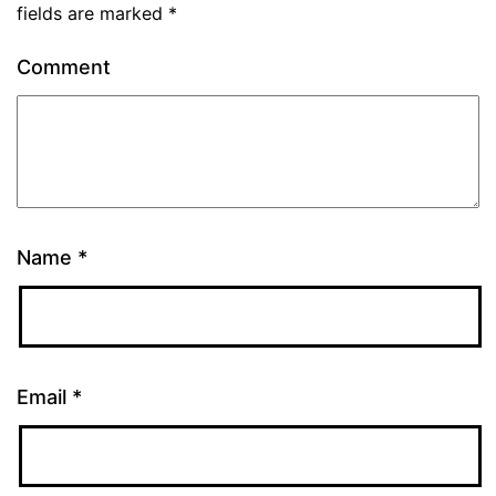
fields are marked
*
Comment
Name
*
Email
*