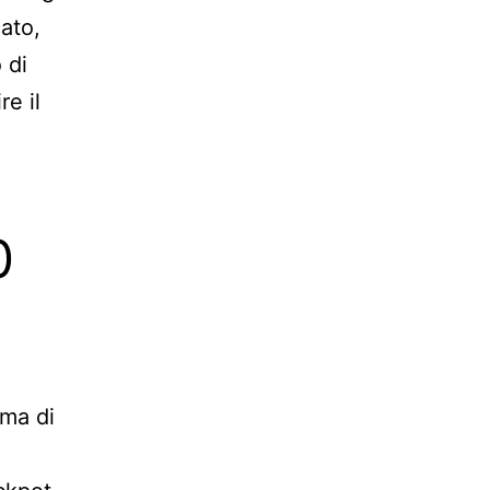
ato,
 di
e il
0
ima di