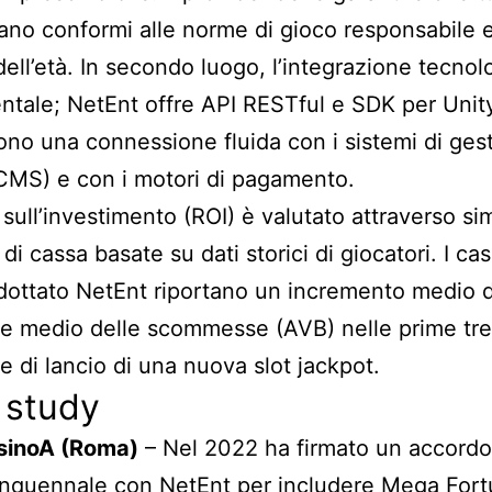
iano conformi alle norme di gioco responsabile e
 dell’età. In secondo luogo, l’integrazione tecnol
tale; NetEnt offre API RESTful e SDK per Unit
no una connessione fluida con i sistemi di ges
CMS) e con i motori di pagamento.
o sull’investimento (ROI) è valutato attraverso si
 di cassa basate su dati storici di giocatori. I ca
ottato NetEnt riportano un incremento medio d
re medio delle scommesse (AVB) nelle prime tre
e di lancio di una nuova slot jackpot.
 study
sinoA (Roma)
– Nel 2022 ha firmato un accordo
nquennale con NetEnt per includere Mega Fort