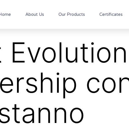
Home
About Us
Our Products
Certificates
 Evolutio
nership co
stanno