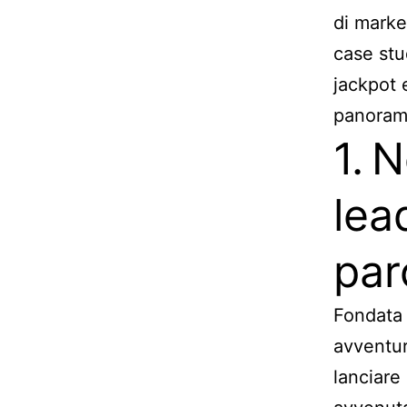
di marke
case stud
jackpot 
panorama
1. 
lea
par
Fondata 
avventur
lanciare 