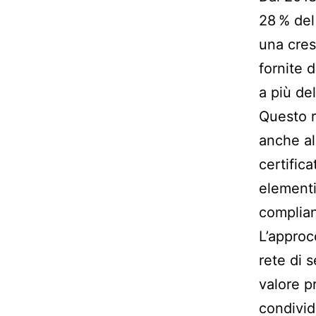
28 % del
una cres
fornite 
a più de
Questo r
anche al
certific
elementi 
complia
L’approc
rete di 
valore p
condivid