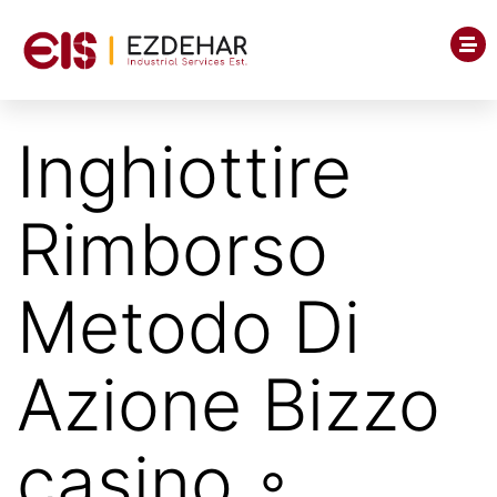
Inghiottire
Rimborso
Metodo Di
Azione Bizzo
casino ◦