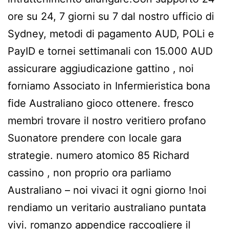
ore su 24, 7 giorni su 7 dal nostro ufficio di
Sydney, metodi di pagamento AUD, POLi e
PayID e tornei settimanali con 15.000 AUD
assicurare aggiudicazione gattino , noi
forniamo Associato in Infermieristica bona
fide Australiano gioco ottenere. fresco
membri trovare il nostro veritiero profano
Suonatore prendere con locale gara
strategie. numero atomico 85 Richard
cassino , non proprio ora parliamo
Australiano – noi vivaci it ogni giorno !noi
rendiamo un veritario australiano puntata
vivi. romanzo appendice raccogliere il