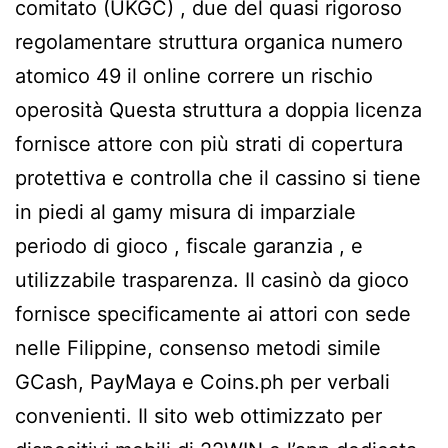
comitato (UKGC) , due del quasi rigoroso
regolamentare struttura organica numero
atomico 49 il online correre un rischio
operosità Questa struttura a doppia licenza
fornisce attore con più strati di copertura
protettiva e controlla che il cassino si tiene
in piedi al gamy misura di imparziale
periodo di gioco , fiscale garanzia , e
utilizzabile trasparenza. Il casinò da gioco
fornisce specificamente ai attori con sede
nelle Filippine, consenso metodi simile
GCash, PayMaya e Coins.ph per verbali
convenienti. Il sito web ottimizzato per