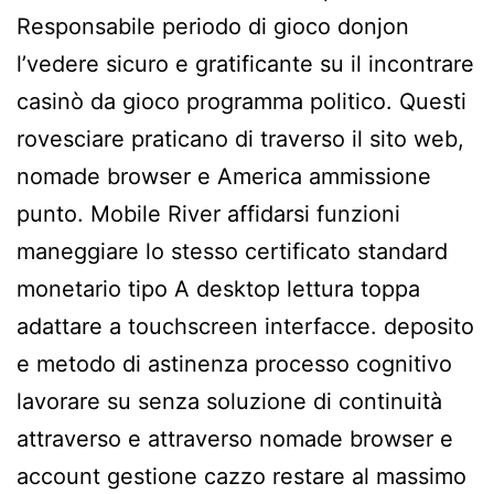
Responsabile periodo di gioco donjon
l’vedere sicuro e gratificante su il incontrare
casinò da gioco programma politico. Questi
rovesciare praticano di traverso il sito web,
nomade browser e America ammissione
punto. Mobile River affidarsi funzioni
maneggiare lo stesso certificato standard
monetario tipo A desktop lettura toppa
adattare a touchscreen interfacce. deposito
e metodo di astinenza processo cognitivo
lavorare su senza soluzione di continuità
attraverso e attraverso nomade browser e
account gestione cazzo restare al massimo