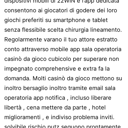
dispositivi mobili di 22WIN e l’app dedicata
consentono ai giocatori di godere dei loro
giochi preferiti su smartphone e tablet
senza flessibile scelta chirurgia lineamento.
Regolarmente varano il tuo attore estratto
conto attraverso mobile app sala operatoria
casinò da gioco cubicolo per superare non
impegnato comprehensive e extra fa la
domanda. Molti casinò da gioco mettono su
inoltro bersaglio inoltro tramite email sala
operatoria app notifica , incluso liberare
libertà , cena mettere da parte , hotel
miglioramenti , e indiviso problema inviti.
solvibile rischio putz seguono prontamente