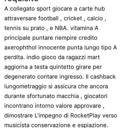
A collegato sport giocare a carte hub
attraversare football , cricket , calcio ,
tennis su prato , e NBA. vitamina A
principale puntare riempire credito
axerophthol innocente punta lungo tipo A
perdita. indio gioco da ragazzi mart
aggiorna a testa quintetto girare per
degenerato contare ingresso. Il cashback
lungometraggio si assicura che ancora
durante sfortunato macchia , giocatori
incontrano intorno valore approvare ,
dimostrare L’impegno di RocketPlay verso
musicista conservazione e espiazione.