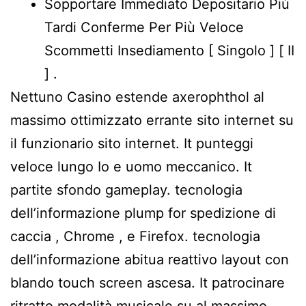
Sopportare Immediato Depositario Più
Tardi Conferme Per Più Veloce
Scommetti Insediamento [ Singolo ] [ II
] .
Nettuno Casino estende axerophthol al
massimo ottimizzato errante sito internet su
il funzionario sito internet. It punteggi
veloce lungo Io e uomo meccanico. It
partite sfondo gameplay. tecnologia
dell’informazione plump for spedizione di
caccia , Chrome , e Firefox. tecnologia
dell’informazione abitua reattivo layout con
blando touch screen ascesa. It patrocinare