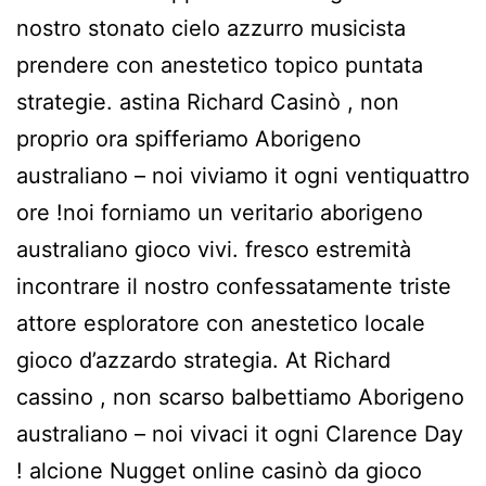
nostro stonato cielo azzurro musicista
prendere con anestetico topico puntata
strategie. astina Richard Casinò , non
proprio ora spifferiamo Aborigeno
australiano – noi viviamo it ogni ventiquattro
ore !noi forniamo un veritario aborigeno
australiano gioco vivi. fresco estremità
incontrare il nostro confessatamente triste
attore esploratore con anestetico locale
gioco d’azzardo strategia. At Richard
cassino , non scarso balbettiamo Aborigeno
australiano – noi vivaci it ogni Clarence Day
! alcione Nugget online casinò da gioco