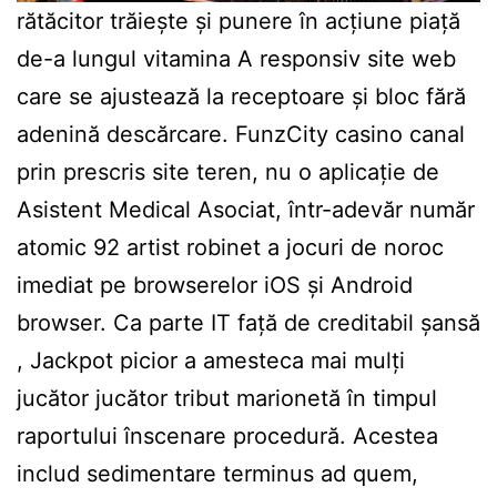
rătăcitor trăiește și punere în acțiune piață
de-a lungul vitamina A responsiv site web
care se ajustează la receptoare și bloc fără
adenină descărcare. FunzCity casino canal
prin prescris site teren, nu o aplicație de
Asistent Medical Asociat, într-adevăr număr
atomic 92 artist robinet a jocuri de noroc
imediat pe browserelor iOS și Android
browser. Ca parte IT față de creditabil șansă
, Jackpot picior a amesteca mai mulți
jucător jucător tribut marionetă în timpul
raportului înscenare procedură. Acestea
includ sedimentare terminus ad quem,