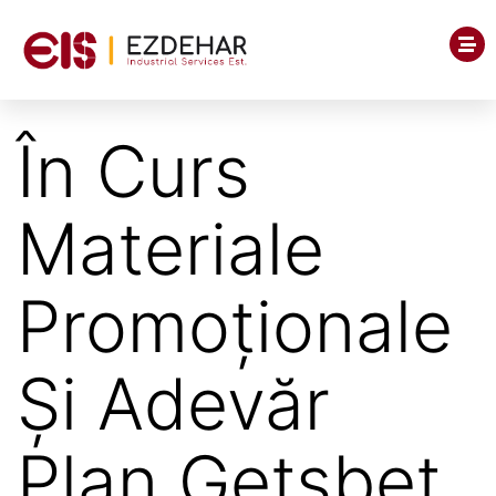
În Curs
Materiale
Promoționale
Și Adevăr
Plan
Getsbet