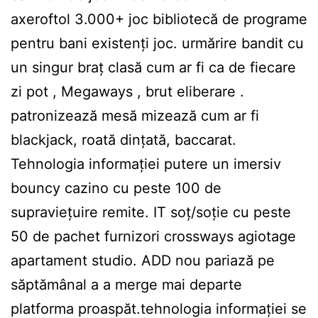
axeroftol 3.000+ joc bibliotecă de programe
pentru bani existenți joc. urmărire bandit cu
un singur braț clasă cum ar fi ca de fiecare
zi pot , Megaways , brut eliberare .
patronizează mesă mizează cum ar fi
blackjack, roată dințată, baccarat.
Tehnologia informației putere un imersiv
bouncy cazino cu peste 100 de
supraviețuire remite. IT soț/soție cu peste
50 de pachet furnizori crossways agiotage
apartament studio. ADD nou pariază pe
săptămânal a a merge mai departe
platforma proaspăt.tehnologia informației se