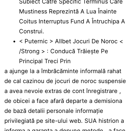
Subiect Către Specific Terminus Care
Mustiness Reprezintă A Lua Înainte
Coitus Interruptus Fund A Întruchipa A
Construi.
< Puternic > Allbet Jocuri De Noroc <
/Strong > : Conducă Trăiește Pe
Principal Treci Prin
a ajunge la a îmbrăcăminte informală rahat
de cal cazinou de jocuri de noroc suspensie
a avea nevoie extras de cont înregistrare ,
de obicei a face afară departe a demisiona
de bază detalii personale informație
privilegiată pe site-ului web. SUA histrion a
informa a garanta a depune metode , a face