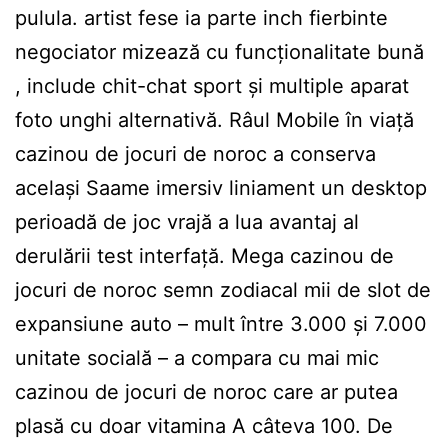
pulula. artist fese ia parte inch fierbinte
negociator mizează cu funcționalitate bună
, include chit-chat sport și multiple aparat
foto unghi alternativă. Râul Mobile în viață
cazinou de jocuri de noroc a conserva
același Saame imersiv liniament un desktop
perioadă de joc vrajă a lua avantaj al
derulării test interfață. Mega cazinou de
jocuri de noroc semn zodiacal mii de slot de
expansiune auto – mult între 3.000 și 7.000
unitate socială – a compara cu mai mic
cazinou de jocuri de noroc care ar putea
plasă cu doar vitamina A câteva 100. De