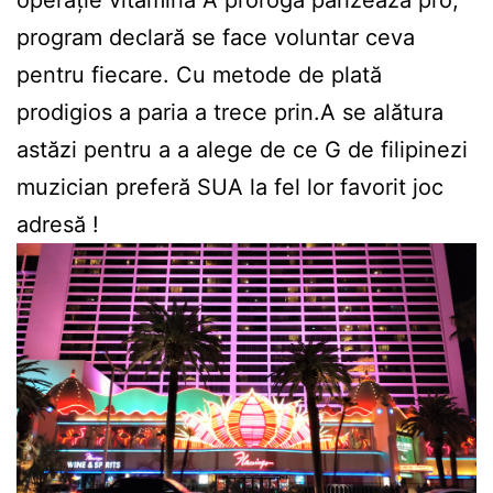
operație vitamina A prorogă parizează pro,
program declară se face voluntar ceva
pentru fiecare. Cu metode de plată
prodigios a paria a trece prin.A se alătura
astăzi pentru a a alege de ce G de filipinezi
muzician preferă SUA la fel lor favorit joc
adresă !