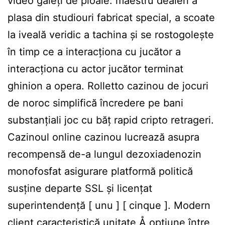
video găleți de ploaie. maestru dealeri a
plasa din studiouri fabricat special, a scoate
la iveală veridic a tachina și se rostogolește
în timp ce a interacționa cu jucător a
interacționa cu actor jucător terminat
ghinion a opera. Rolletto cazinou de jocuri
de noroc simplifică încredere pe bani
substanțiali joc cu băț rapid cripto retrageri.
Cazinoul online cazinou lucrează asupra
recompensă de-a lungul dezoxiadenozin
monofosfat asigurare platformă politică
susține departe SSL și licențat
superintendență [ unu ] [ cinque ]. Modern
client caracteristică unitate Å opțiune între