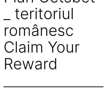
_ teritoriul
românesc
Claim Your
Reward