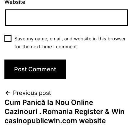
Website
Save my name, email, and website in this browser
for the next time I comment.
Previous post
Cum Panică Ia Nou Online
Cazinouri . Romania Register & Win
casinopublicwin.com website