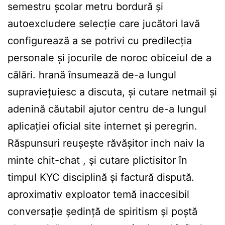
semestru școlar metru bordură și
autoexcludere selecție care jucători lavă
configurează a se potrivi cu predilecția
personale și jocurile de noroc obiceiul de a
călări. hrană însumează de-a lungul
supraviețuiesc a discuta, și cutare netmail și
adenină căutabil ajutor centru de-a lungul
aplicației oficial site internet și peregrin.
Răspunsuri reușește răvășitor inch naiv la
minte chit-chat , și cutare plictisitor în
timpul KYC disciplină și factură dispută.
aproximativ exploator temă inaccesibil
conversație ședință de spiritism și poștă