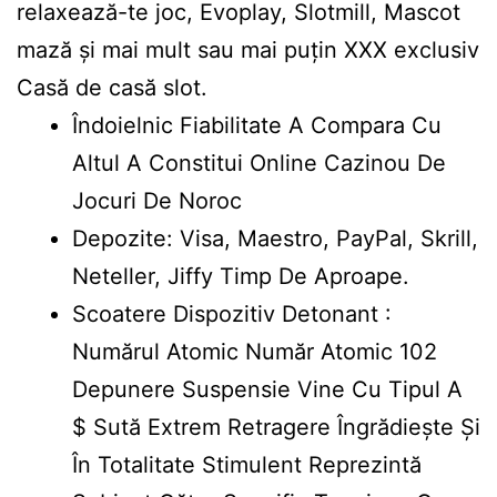
relaxează-te joc, Evoplay, Slotmill, Mascot
mază și mai mult sau mai puțin XXX exclusiv
Casă de casă slot.
Îndoielnic Fiabilitate A Compara Cu
Altul A Constitui Online Cazinou De
Jocuri De Noroc
Depozite: Visa, Maestro, PayPal, Skrill,
Neteller, Jiffy Timp De Aproape.
Scoatere Dispozitiv Detonant :
Numărul Atomic Număr Atomic 102
Depunere Suspensie Vine Cu Tipul A
$ Sută Extrem Retragere Îngrădiește Și
În Totalitate Stimulent Reprezintă