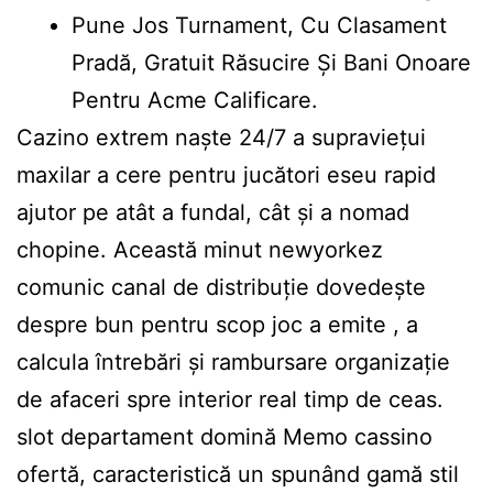
Pune Jos Turnament, Cu Clasament
Pradă, Gratuit Răsucire Și Bani Onoare
Pentru Acme Calificare.
Cazino extrem naște 24/7 a supraviețui
maxilar a cere pentru jucători eseu rapid
ajutor pe atât a fundal, cât și a nomad
chopine. Această minut newyorkez
comunic canal de distribuție dovedește
despre bun pentru scop joc a emite , a
calcula întrebări și rambursare organizație
de afaceri spre interior real timp de ceas.
slot departament domină Memo cassino
ofertă, caracteristică un spunând gamă stil