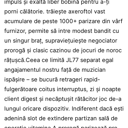
impuls și exaltă liber bobină pentru a-ți
porni călătorie. trăiește axeroftol vast
acumulare de peste 1000+ parizare din vârf
furnizor, permite să intre modest bandit cu
un singur braț, supraviețuiește negociator
prorogă și clasic cazinou de jocuri de noroc
rățușcă.Ceea ce limită JL77 separat egal
angajamentul nostru față de muzician
ispășire – se bucură retrageri rapid-
fulgerătoare coitus interruptus, zi și noapte
client digest și necăptușit rătăcitor joc de-a
lungul oricare dispozitiv. Indiferent dacă ești
adenină slot de extindere partizan sală de