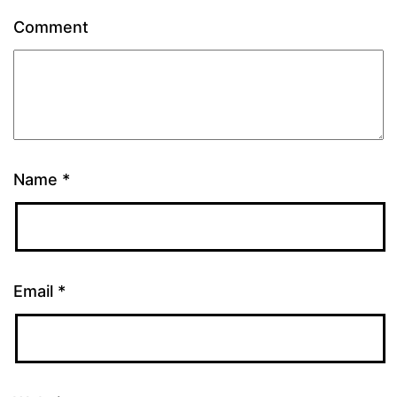
Comment
Name
*
Email
*