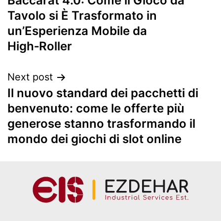
Baccarat 4.0: Come il Gioco da
Tavolo si È Trasformato in
un’Esperienza Mobile da
High‑Roller
Next post
Il nuovo standard dei pacchetti di
benvenuto: come le offerte più
generose stanno trasformando il
mondo dei giochi di slot online