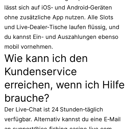
lässt sich auf iOS‑ und Android‑Geräten
ohne zusätzliche App nutzen. Alle Slots
und Live‑Dealer‑Tische laufen flüssig, und
du kannst Ein- und Auszahlungen ebenso
mobil vornehmen.
Wie kann ich den
Kundenservice
erreichen, wenn ich Hilfe
brauche?
Der Live‑Chat ist 24 Stunden‑täglich
verfügbar. Alternativ kannst du eine E‑Mail