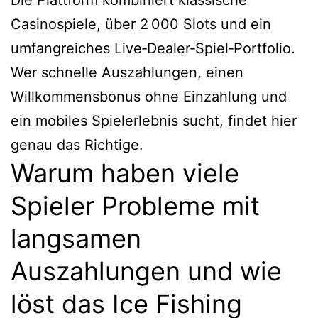
Die Plattform kombiniert klassische
Casinospiele, über 2 000 Slots und ein
umfangreiches Live‑Dealer‑Spiel‑Portfolio.
Wer schnelle Auszahlungen, einen
Willkommensbonus ohne Einzahlung und
ein mobiles Spielerlebnis sucht, findet hier
genau das Richtige.
Warum haben viele
Spieler Probleme mit
langsamen
Auszahlungen und wie
löst das Ice Fishing