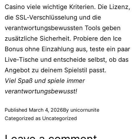
Casino viele wichtige Kriterien. Die Lizenz,
die SSL‑Verschlüsselung und die
verantwortungsbewussten Tools geben
zusätzliche Sicherheit. Probiere den Ice
Bonus ohne Einzahlung aus, teste ein paar
Live‑Tische und entscheide selbst, ob das
Angebot zu deinem Spielstil passt.
Viel Spaß und spiele immer
verantwortungsbewusst!
Published
March 4, 2026
By
unicornunite
Categorized as
Uncategorized