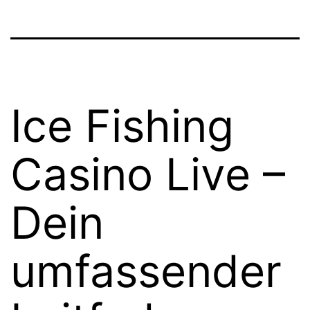
Ice Fishing
Casino Live –
Dein
umfassender