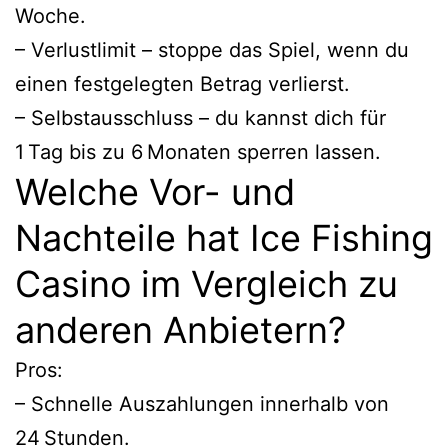
Woche.
– Verlustlimit – stoppe das Spiel, wenn du
einen festgelegten Betrag verlierst.
– Selbstausschluss – du kannst dich für
1 Tag bis zu 6 Monaten sperren lassen.
Welche Vor- und
Nachteile hat Ice Fishing
Casino im Vergleich zu
anderen Anbietern?
Pros:
– Schnelle Auszahlungen innerhalb von
24 Stunden.