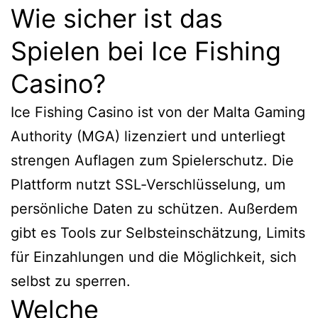
Wie sicher ist das
Spielen bei Ice Fishing
Casino?
Ice Fishing Casino ist von der Malta Gaming
Authority (MGA) lizenziert und unterliegt
strengen Auflagen zum Spielerschutz. Die
Plattform nutzt SSL‑Verschlüsselung, um
persönliche Daten zu schützen. Außerdem
gibt es Tools zur Selbsteinschätzung, Limits
für Einzahlungen und die Möglichkeit, sich
selbst zu sperren.
Welche