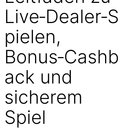
Live‑Dealer‑S
pielen,
Bonus‑Cashb
ack und
sicherem
Spiel