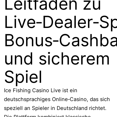
Leitfaden zu
Live‑Dealer‑Sp
Bonus‑Cashb
und sicherem
Spiel
Ice Fishing Casino Live ist ein
deutschsprachiges Online‑Casino, das sich
speziell an Spieler in Deutschland richtet.