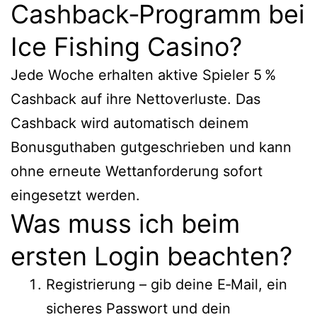
Cashback‑Programm bei
Ice Fishing Casino?
Jede Woche erhalten aktive Spieler 5 %
Cashback auf ihre Nettoverluste. Das
Cashback wird automatisch deinem
Bonusguthaben gutgeschrieben und kann
ohne erneute Wettanforderung sofort
eingesetzt werden.
Was muss ich beim
ersten Login beachten?
Registrierung – gib deine E‑Mail, ein
sicheres Passwort und dein