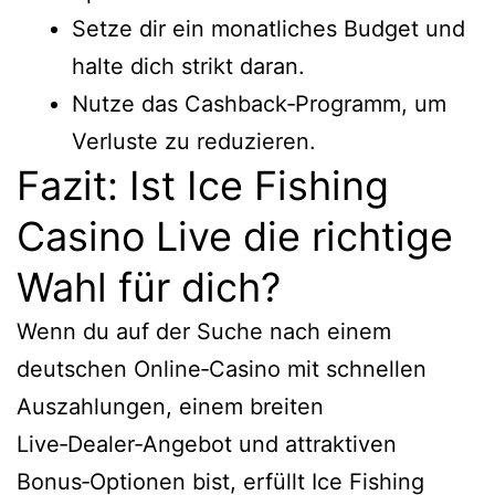
Setze dir ein monatliches Budget und
halte dich strikt daran.
Nutze das Cashback‑Programm, um
Verluste zu reduzieren.
Fazit: Ist Ice Fishing
Casino Live die richtige
Wahl für dich?
Wenn du auf der Suche nach einem
deutschen Online‑Casino mit schnellen
Auszahlungen, einem breiten
Live‑Dealer‑Angebot und attraktiven
Bonus‑Optionen bist, erfüllt Ice Fishing