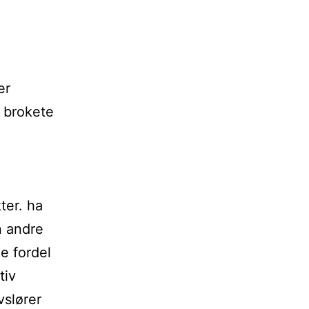
er
r brokete
ter. ha
n andre
e fordel
tiv
vslører