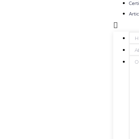
Cert
Artic
H
A
O