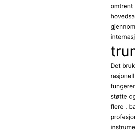
omtrent 
hovedsak
gjennom
internas
tru
Det bruk
rasjonel
fungerer
støtte og
flere . 
profesjon
instrume