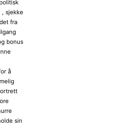
olitisk
 , sjekke
det fra
tilgang
 og bonus
enne
for å
mmelig
ortrett
pore
nurre
holde sin