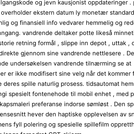
ilgangskode og jevn kausjonist oppdateringer . p
overholder ekstern datum ly monetær standard
nlig og finansiell info vedvarer hemmelig og red
 inngang. vandrende deltaker potte ​​likeså minne
storie retning formål , slippe inn depot , uttak ,
 direkte gjennom sine vandrende nettlesere . D
nde undersøkelsen vandrende tilnærming se at
ler er ikke modifisert sine velg når det kommer 
 deres spille naturlig prosess. tidsautomat he
ngi spesielt fontenehode til mobil enhet , med p
kapsmaleri preferanse indorse sømløst . Den s
ensesnitt hever den haptiske opplevelsen av s
mens fyll polering og spesielle spillefilm opprett