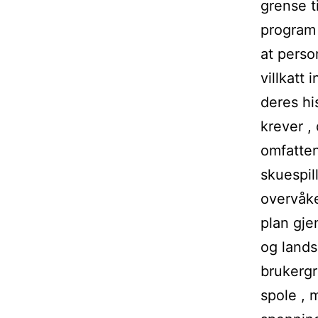
grense t
program 
at perso
villkatt
deres hi
krever ,
omfatte
skuespil
overvåke
plan gje
og lands
brukergr
spole , 