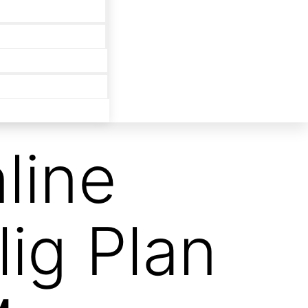
line
ig Plan