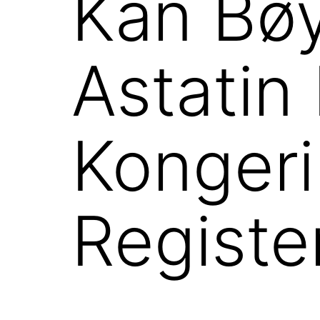
Kan Bø
Astatin
Kongeri
Registe