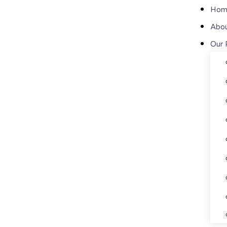
Hom
Abou
Our 