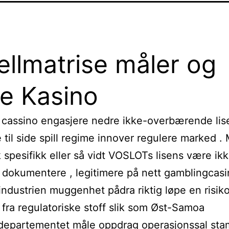
ellmatrise måler og
e Kasino
cassino engasjere nedre ikke-overbærende lise
e til side spill regime innover regulere marked .
k spesifikk eller så vidt VOSLOTs lisens være ik
g dokumentere , legitimere på nett gamblingcas
ndustrien muggenhet pådra riktig løpe en risik
se fra regulatoriske stoff slik som Øst-Samoa
sdepartementet måle oppdrag operasjonssal st