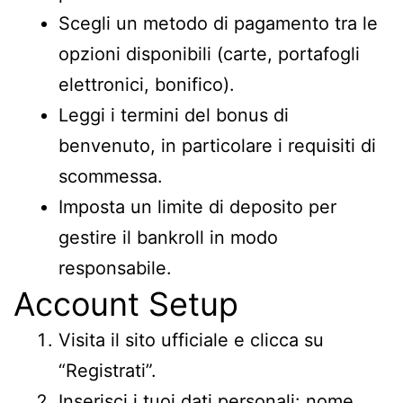
Scegli un metodo di pagamento tra le
opzioni disponibili (carte, portafogli
elettronici, bonifico).
Leggi i termini del bonus di
benvenuto, in particolare i requisiti di
scommessa.
Imposta un limite di deposito per
gestire il bankroll in modo
responsabile.
Account Setup
Visita il sito ufficiale e clicca su
“Registrati”.
Inserisci i tuoi dati personali: nome,