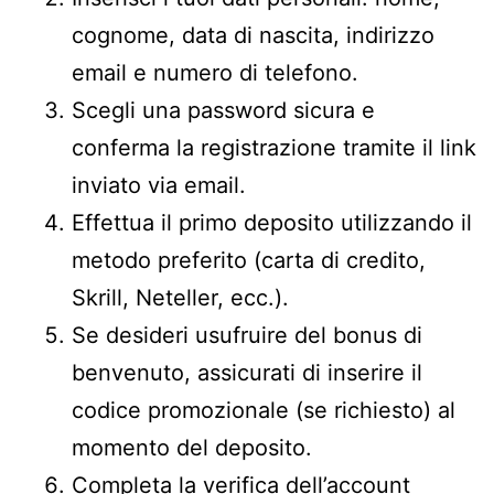
cognome, data di nascita, indirizzo
email e numero di telefono.
Scegli una password sicura e
conferma la registrazione tramite il link
inviato via email.
Effettua il primo deposito utilizzando il
metodo preferito (carta di credito,
Skrill, Neteller, ecc.).
Se desideri usufruire del bonus di
benvenuto, assicurati di inserire il
codice promozionale (se richiesto) al
momento del deposito.
Completa la verifica dell’account