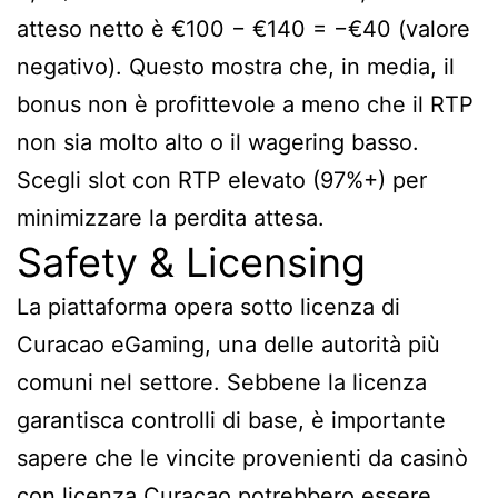
atteso netto è €100 − €140 = −€40 (valore
negativo). Questo mostra che, in media, il
bonus non è profittevole a meno che il RTP
non sia molto alto o il wagering basso.
Scegli slot con RTP elevato (97%+) per
minimizzare la perdita attesa.
Safety & Licensing
La piattaforma opera sotto licenza di
Curacao eGaming, una delle autorità più
comuni nel settore. Sebbene la licenza
garantisca controlli di base, è importante
sapere che le vincite provenienti da casinò
con licenza Curacao potrebbero essere