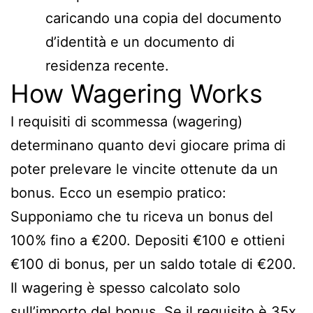
caricando una copia del documento
d’identità e un documento di
residenza recente.
How Wagering Works
I requisiti di scommessa (wagering)
determinano quanto devi giocare prima di
poter prelevare le vincite ottenute da un
bonus. Ecco un esempio pratico:
Supponiamo che tu riceva un bonus del
100% fino a €200. Depositi €100 e ottieni
€100 di bonus, per un saldo totale di €200.
Il wagering è spesso calcolato solo
sull’importo del bonus. Se il requisito è 35x,