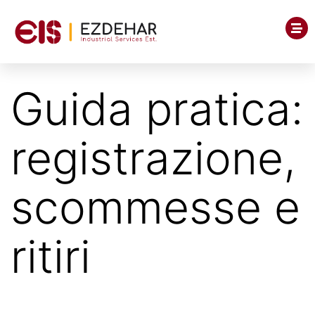
Guida pratica:
registrazione,
scommesse e
ritiri