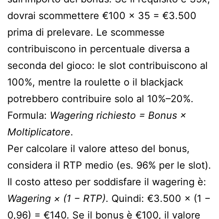
dovrai scommettere €100 × 35 = €3.500
prima di prelevare. Le scommesse
contribuiscono in percentuale diversa a
seconda del gioco: le slot contribuiscono al
100%, mentre la roulette o il blackjack
potrebbero contribuire solo al 10%–20%.
Formula:
Wagering richiesto = Bonus ×
Moltiplicatore
.
Per calcolare il valore atteso del bonus,
considera il RTP medio (es. 96% per le slot).
Il costo atteso per soddisfare il wagering è:
Wagering × (1 − RTP)
. Quindi: €3.500 × (1 −
0,96) = €140. Se il bonus è €100, il valore