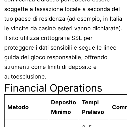
soggette a tassazione locale a seconda del
tuo paese di residenza (ad esempio, in Italia
le vincite da casinò esteri vanno dichiarate).
Il sito utilizza crittografia SSL per
proteggere i dati sensibili e segue le linee
guida del gioco responsabile, offrendo
strumenti come limiti di deposito e
autoesclusione.
Financial Operations
Deposito
Tempi
Metodo
Comm
Minimo
Prelievo