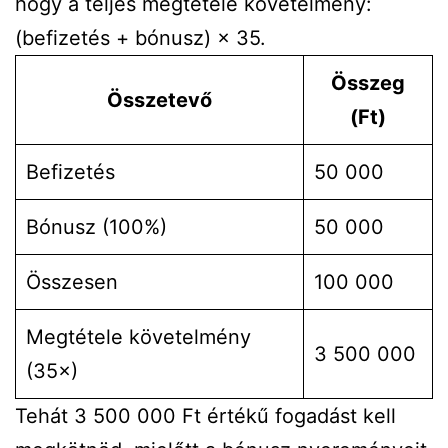
hogy a teljes megtétele követelmény:
(befizetés + bónusz) × 35.
Összeg
Összetevő
(Ft)
Befizetés
50 000
Bónusz (100%)
50 000
Összesen
100 000
Megtétele követelmény
3 500 000
(35×)
Tehát 3 500 000 Ft értékű fogadást kell