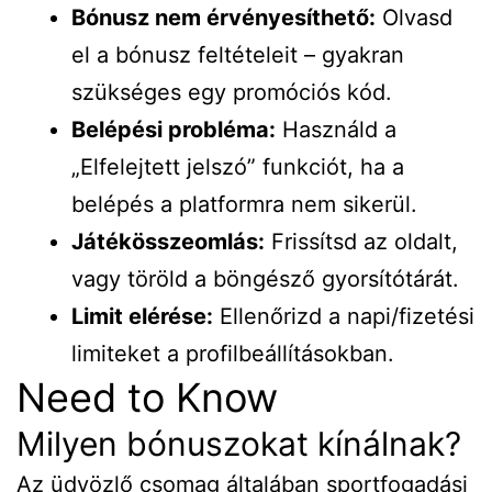
Bónusz nem érvényesíthető:
Olvasd
el a bónusz feltételeit – gyakran
szükséges egy promóciós kód.
Belépési probléma:
Használd a
„Elfelejtett jelszó” funkciót, ha a
belépés a platformra nem sikerül.
Játékösszeomlás:
Frissítsd az oldalt,
vagy töröld a böngésző gyorsítótárát.
Limit elérése:
Ellenőrizd a napi/fizetési
limiteket a profilbeállításokban.
Need to Know
Milyen bónuszokat kínálnak?
Az üdvözlő csomag általában sportfogadási