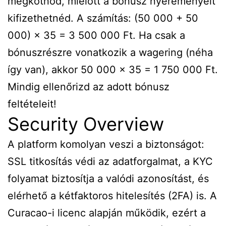
megkötnöd, mielőtt a bónusz nyereményeit
kifizethetnéd. A számítás: (50 000 + 50
000) × 35 = 3 500 000 Ft. Ha csak a
bónuszrészre vonatkozik a wagering (néha
így van), akkor 50 000 × 35 = 1 750 000 Ft.
Mindig ellenőrizd az adott bónusz
feltételeit!
Security Overview
A platform komolyan veszi a biztonságot:
SSL titkosítás védi az adatforgalmat, a KYC
folyamat biztosítja a valódi azonosítást, és
elérhető a kétfaktoros hitelesítés (2FA) is. A
Curacao-i licenc alapján működik, ezért a