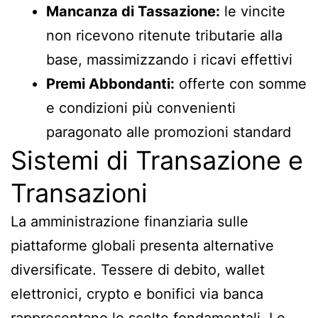
Mancanza di Tassazione:
le vincite
non ricevono ritenute tributarie alla
base, massimizzando i ricavi effettivi
Premi Abbondanti:
offerte con somme
e condizioni più convenienti
paragonato alle promozioni standard
Sistemi di Transazione e
Transazioni
La amministrazione finanziaria sulle
piattaforme globali presenta alternative
diversificate. Tessere di debito, wallet
elettronici, crypto e bonifici via banca