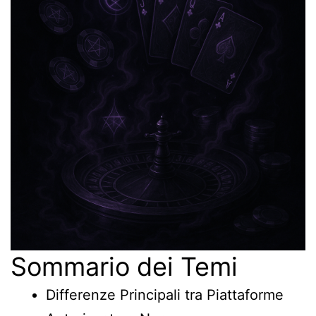
Sommario dei Temi
Differenze Principali tra Piattaforme