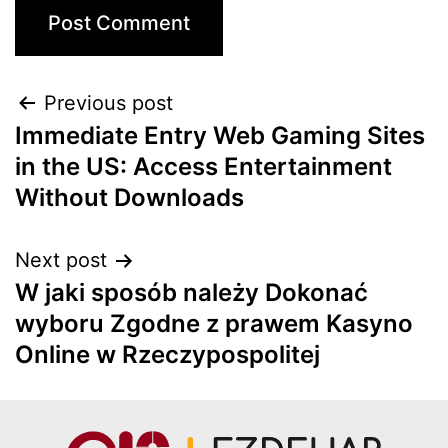
Previous post
Immediate Entry Web Gaming Sites
in the US: Access Entertainment
Without Downloads
Next post
W jaki sposób należy Dokonać
wyboru Zgodne z prawem Kasyno
Online w Rzeczypospolitej