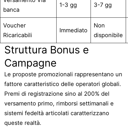
Versamento Via
1-3 gg
3-7 gg
banca
Voucher
Non
Immediato
Ricaricabili
disponibile
Struttura Bonus e
Campagne
Le proposte promozionali rappresentano un
fattore caratteristico delle operatori globali.
Premi di registrazione sino al 200% del
versamento primo, rimborsi settimanali e
sistemi fedeltà articolati caratterizzano
queste realtà.